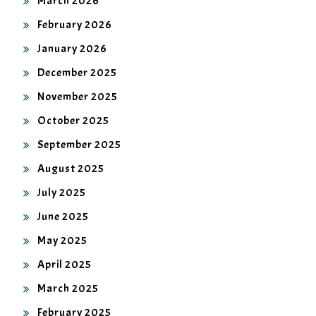
March 2026
February 2026
January 2026
December 2025
November 2025
October 2025
September 2025
August 2025
July 2025
June 2025
May 2025
April 2025
March 2025
February 2025