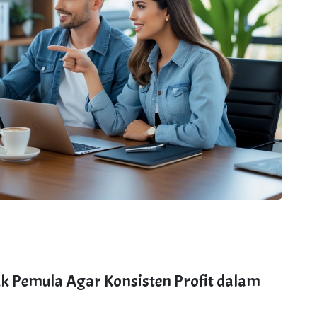
uk Pemula Agar Konsisten Profit dalam