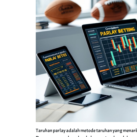
Taruhan parlay adalah metode taruhan yang menari