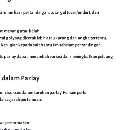
aruhan hasil pertandingan, total gol (over/under), dan
kan menang atau kalah.
l gol yang dicetak lebih atau kurang dari angka tertentu.
 kerugian kepada salah satu tim sebelum pertandingan.
atu parlay dapat menambah variasi dan meningkatkan peluang
n dalam Parlay
nci sukses dalam taruhan parlay. Pemain perlu
dan sejarah pertemuan.
an performa tim.
bah dinamika tim.