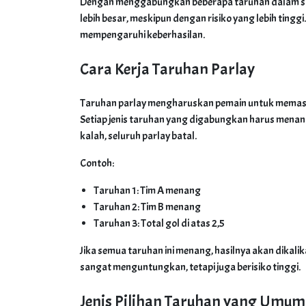
Dengan menggabungkan beberapa taruhan dalam satu
lebih besar, meskipun dengan risiko yang lebih ting
mempengaruhi keberhasilan.
Cara Kerja Taruhan Parlay
Taruhan parlay mengharuskan pemain untuk memasan
Setiap jenis taruhan yang digabungkan harus menan
kalah, seluruh parlay batal.
Contoh:
Taruhan 1: Tim A menang
Taruhan 2: Tim B menang
Taruhan 3: Total gol di atas 2,5
Jika semua taruhan ini menang, hasilnya akan dikali
sangat menguntungkan, tetapi juga berisiko tinggi.
Jenis Pilihan Taruhan yang Umu