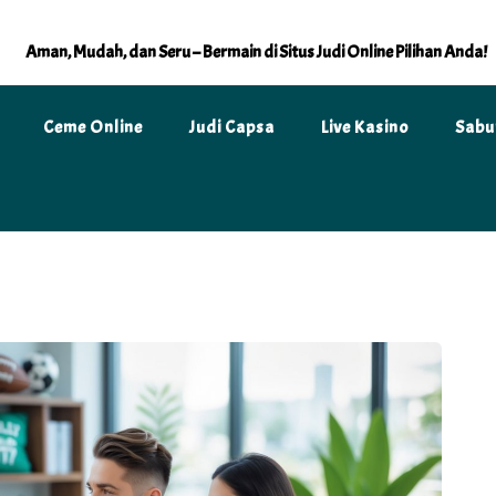
Aman, Mudah, dan Seru – Bermain di Situs Judi Online Pilihan Anda!
Ceme Online
Judi Capsa
Live Kasino
Sabu