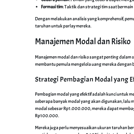
Formasi tim
: Taktik dan strategi tim saat bermai
Dengan melakukan analisis yang komprehensif, pemu
taruhan untuk parlay mereka.
Manajemen Modal dan Risiko
Manajemen modal dan risiko sangat penting dalam s
membantu pemula mengelola uang mereka dengan bi
Strategi Pembagian Modal yang Ef
Pembagian modal yang efektif adalah kunci untuk m
seberapa banyak modal yang akan digunakan, lalu me
modal sebesar Rp1.000.000, mereka dapat membagi 
Rp100.000.
Mereka juga perlu menyesuaikan ukuran taruhan ber