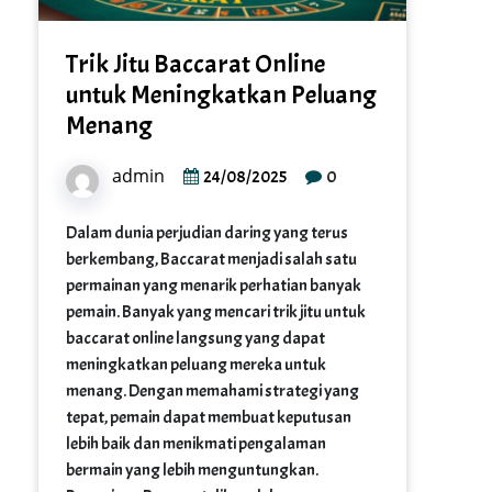
Trik Jitu Baccarat Online
untuk Meningkatkan Peluang
Menang
admin
0
24/08/2025
Dalam dunia perjudian daring yang terus
berkembang, Baccarat menjadi salah satu
permainan yang menarik perhatian banyak
pemain. Banyak yang mencari trik jitu untuk
baccarat online langsung yang dapat
meningkatkan peluang mereka untuk
menang. Dengan memahami strategi yang
tepat, pemain dapat membuat keputusan
lebih baik dan menikmati pengalaman
bermain yang lebih menguntungkan.