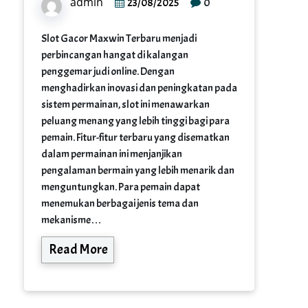
admin
0
23/08/2025
Slot Gacor Maxwin Terbaru menjadi
perbincangan hangat di kalangan
penggemar judi online. Dengan
menghadirkan inovasi dan peningkatan pada
sistem permainan, slot ini menawarkan
peluang menang yang lebih tinggi bagi para
pemain. Fitur-fitur terbaru yang disematkan
dalam permainan ini menjanjikan
pengalaman bermain yang lebih menarik dan
menguntungkan. Para pemain dapat
menemukan berbagai jenis tema dan
mekanisme…
Read More