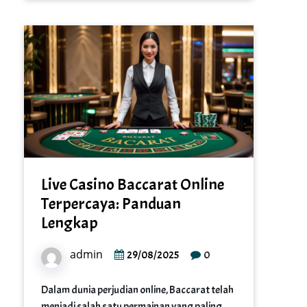
Live Casino Baccarat Online
Terpercaya: Panduan
Lengkap
admin
0
29/08/2025
Dalam dunia perjudian online, Baccarat telah
menjadi salah satu permainan yang paling