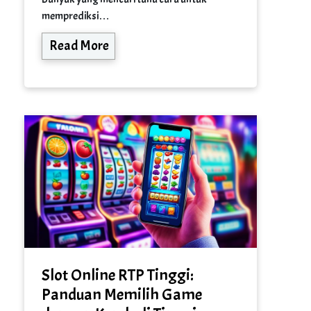
memprediksi…
Read More
Slot Online RTP Tinggi:
Panduan Memilih Game