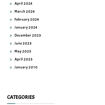
April 2024
March 2024
February 2024
January 2024
December 2023
June 2023
May 2023
April 2023
January 2010
CATEGORIES