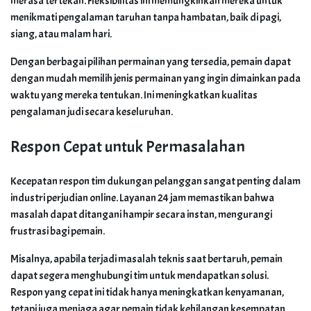
merasa tertekan. Fleksibilitas ini memungkinkan mereka untuk
menikmati pengalaman taruhan tanpa hambatan, baik di pagi,
siang, atau malam hari.
Dengan berbagai pilihan permainan yang tersedia, pemain dapat
dengan mudah memilih jenis permainan yang ingin dimainkan pada
waktu yang mereka tentukan. Ini meningkatkan kualitas
pengalaman judi secara keseluruhan.
Respon Cepat untuk Permasalahan
Kecepatan respon tim dukungan pelanggan sangat penting dalam
industri perjudian online. Layanan 24 jam memastikan bahwa
masalah dapat ditangani hampir secara instan, mengurangi
frustrasi bagi pemain.
Misalnya, apabila terjadi masalah teknis saat bertaruh, pemain
dapat segera menghubungi tim untuk mendapatkan solusi.
Respon yang cepat ini tidak hanya meningkatkan kenyamanan,
tetapi juga menjaga agar pemain tidak kehilangan kesempatan