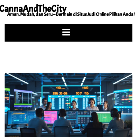
Skip
CannaAndTheCity
to
Aman, Mudah, dan Seru – Bermain di Situs Judi Online Pilihan Anda!
content