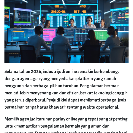
Selama tahun 2026, industri judi online semakin berkembang,
dengan agen-agen yang menyediakan platform yang ramah
pengguna dan berbagai pilihan taruhan. Pengalaman bermain
menjadi lebih menyenangkan dan efisien, berkat teknologi canggih
yang terus diperbarui. Penjudi kini dapat menikmati berbagai jenis
permainan tanpa harus khawatir tentang waktu operasional.
Memilih agen judi taruhan parlay online yang tepat sangat penting
untuk memastikan pengalaman bermain yang aman dan