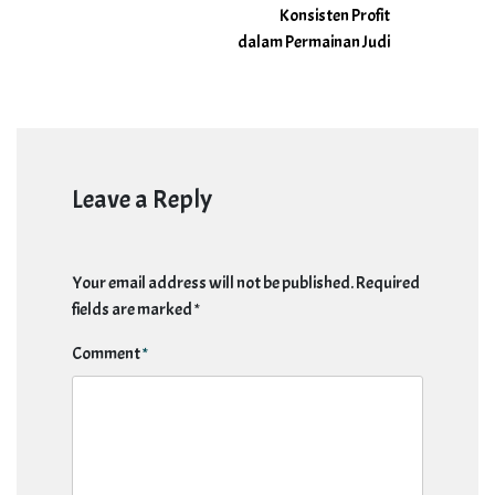
Konsisten Profit
dalam Permainan Judi
Leave a Reply
Your email address will not be published.
Required
fields are marked
*
Comment
*