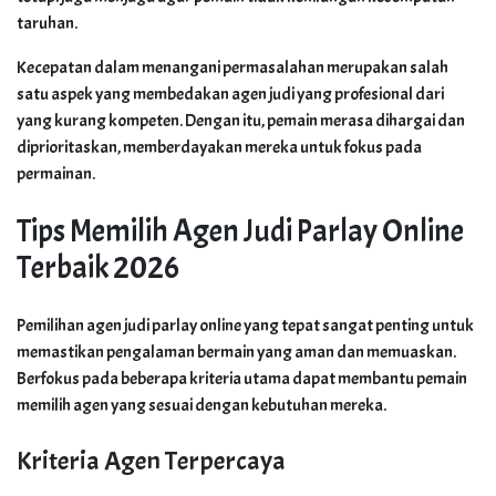
taruhan.
Kecepatan dalam menangani permasalahan merupakan salah
satu aspek yang membedakan agen judi yang profesional dari
yang kurang kompeten. Dengan itu, pemain merasa dihargai dan
diprioritaskan, memberdayakan mereka untuk fokus pada
permainan.
Tips Memilih Agen Judi Parlay Online
Terbaik 2026
Pemilihan agen judi parlay online yang tepat sangat penting untuk
memastikan pengalaman bermain yang aman dan memuaskan.
Berfokus pada beberapa kriteria utama dapat membantu pemain
memilih agen yang sesuai dengan kebutuhan mereka.
Kriteria Agen Terpercaya