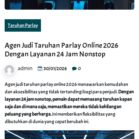
Taruhan Parlay
Agen Judi Taruhan Parlay Online 2026
Dengan Layanan 24 Jam Nonstop
admin
0
30/01/2026
Agen judi taruhan parlay online 2026 menawarkan kemudahan
dan aksesibilitas yang tidak tertandingi bagi para penjudi.
Dengan
layanan 24 jam nonstop, pemain dapat memasang taruhan kapan
saja dan di mana saja, memastikan mereka tidak kehilangan
peluang yang berharga.
Ini memberikan fleksibilitas yang
dibutuhkan di dunia yang cepat berubah ini.