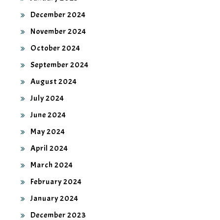
December 2024
November 2024
October 2024
September 2024
August 2024
July 2024
June 2024
May 2024
April 2024
March 2024
February 2024
January 2024
December 2023