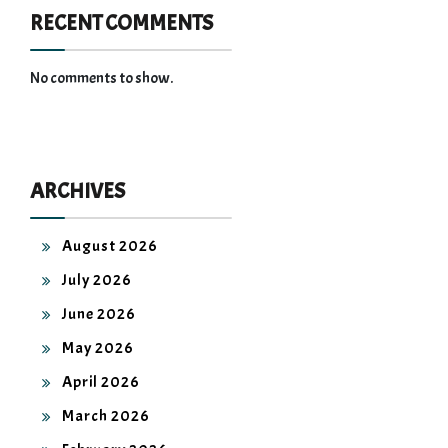
RECENT COMMENTS
No comments to show.
ARCHIVES
August 2026
July 2026
June 2026
May 2026
April 2026
March 2026