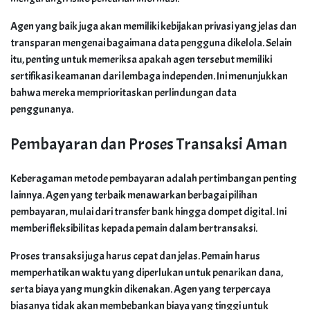
Agen yang baik juga akan memiliki kebijakan privasi yang jelas dan
transparan mengenai bagaimana data pengguna dikelola. Selain
itu, penting untuk memeriksa apakah agen tersebut memiliki
sertifikasi keamanan dari lembaga independen. Ini menunjukkan
bahwa mereka memprioritaskan perlindungan data
penggunanya.
Pembayaran dan Proses Transaksi Aman
Keberagaman metode pembayaran adalah pertimbangan penting
lainnya. Agen yang terbaik menawarkan berbagai pilihan
pembayaran, mulai dari transfer bank hingga dompet digital. Ini
memberi fleksibilitas kepada pemain dalam bertransaksi.
Proses transaksi juga harus cepat dan jelas. Pemain harus
memperhatikan waktu yang diperlukan untuk penarikan dana,
serta biaya yang mungkin dikenakan. Agen yang terpercaya
biasanya tidak akan membebankan biaya yang tinggi untuk