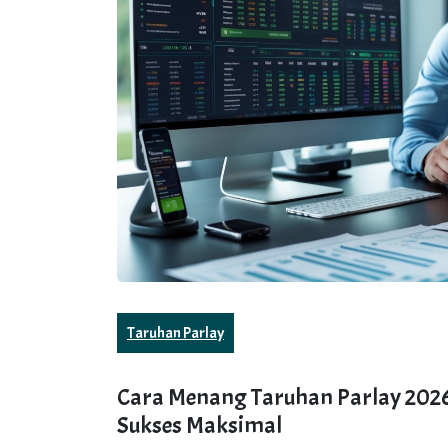
Taruhan Parlay
Cara Menang Taruhan Parlay 2026
Sukses Maksimal