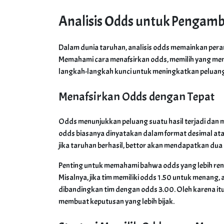
Analisis Odds untuk Pengamb
Dalam dunia taruhan, analisis odds memainkan pera
Memahami cara menafsirkan odds, memilih yang me
langkah-langkah kunci untuk meningkatkan peluang
Menafsirkan Odds dengan Tepat
Odds menunjukkan peluang suatu hasil terjadi dan m
odds biasanya dinyatakan dalam format desimal atau
jika taruhan berhasil, bettor akan mendapatkan dua k
Penting untuk memahami bahwa odds yang lebih rend
Misalnya, jika tim memiliki odds 1.50 untuk menang
dibandingkan tim dengan odds 3.00. Oleh karena itu,
membuat keputusan yang lebih bijak.