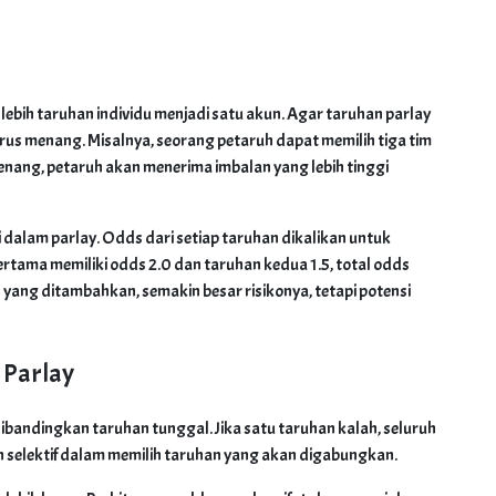
bih taruhan individu menjadi satu akun. Agar taruhan parlay
us menang. Misalnya, seorang petaruh dapat memilih tiga tim
menang, petaruh akan menerima imbalan yang lebih tinggi
alam parlay. Odds dari setiap taruhan dikalikan untuk
ertama memiliki odds 2.0 dan taruhan kedua 1.5, total odds
 yang ditambahkan, semakin besar risikonya, tetapi potensi
 Parlay
dibandingkan taruhan tunggal. Jika satu taruhan kalah, seluruh
bih selektif dalam memilih taruhan yang akan digabungkan.