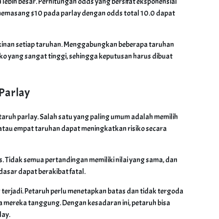
uh lebih besar. Perhitungan odds yang bersifat eksponensial
memasang $10 pada parlay dengan odds total 10.0 dapat
nan setiap taruhan. Menggabungkan beberapa taruhan
ko yang sangat tinggi, sehingga keputusan harus dibuat
Parlay
aruh parlay. Salah satu yang paling umum adalah memilih
 atau empat taruhan dapat meningkatkan risiko secara
. Tidak semua pertandingan memiliki nilai yang sama, dan
asar dapat berakibat fatal.
 terjadi. Petaruh perlu menetapkan batas dan tidak tergoda
a mereka tanggung. Dengan kesadaran ini, petaruh bisa
lay.