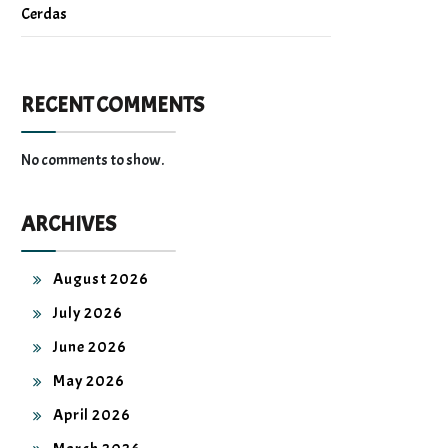
Cerdas
RECENT COMMENTS
No comments to show.
ARCHIVES
August 2026
July 2026
June 2026
May 2026
April 2026