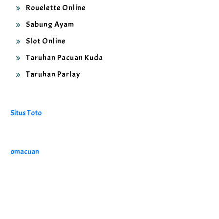
Rouelette Online
Sabung Ayam
Slot Online
Taruhan Pacuan Kuda
Taruhan Parlay
Situs Toto
omacuan