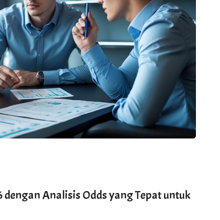
 dengan Analisis Odds yang Tepat untuk