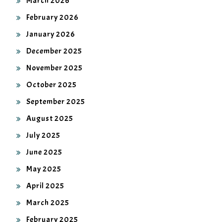
March 2026
February 2026
January 2026
December 2025
November 2025
October 2025
September 2025
August 2025
July 2025
June 2025
May 2025
April 2025
March 2025
February 2025