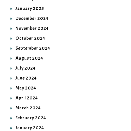
January 2025
December 2024
November 2024
October 2024
September 2024
August 2024
July 2024
June 2024
May 2024
April 2024
March 2024
February 2024
January 2024