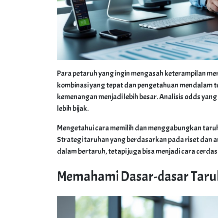
Para petaruh yang ingin mengasah keterampilan mere
kombinasi yang tepat dan pengetahuan mendalam te
kemenangan menjadi lebih besar. Analisis odds ya
lebih bijak.
Mengetahui cara memilih dan menggabungkan taruha
Strategi taruhan yang berdasarkan pada riset dan a
dalam bertaruh, tetapi juga bisa menjadi cara cerda
Memahami Dasar-dasar Taru