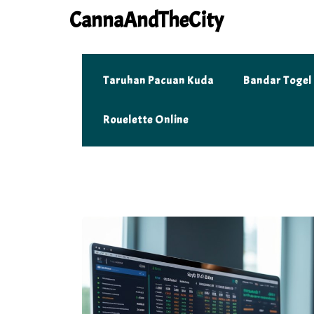
Skip
CannaAndTheCity
to
content
Taruhan Pacuan Kuda
Bandar Togel
Rouelette Online