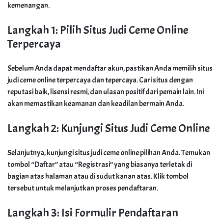
kemenangan.
Langkah 1: Pilih Situs Judi Ceme Online
Terpercaya
Sebelum Anda dapat mendaftar akun, pastikan Anda memilih situs
judi ceme online terpercaya dan tepercaya. Cari situs dengan
reputasi baik, lisensi resmi, dan ulasan positif dari pemain lain. Ini
akan memastikan keamanan dan keadilan bermain Anda.
Langkah 2: Kunjungi Situs Judi Ceme Online
Selanjutnya, kunjungi situs judi ceme online pilihan Anda. Temukan
tombol “Daftar” atau “Registrasi” yang biasanya terletak di
bagian atas halaman atau di sudut kanan atas. Klik tombol
tersebut untuk melanjutkan proses pendaftaran.
Langkah 3: Isi Formulir Pendaftaran