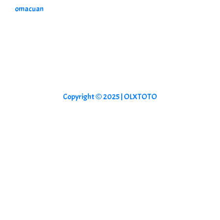
omacuan
Copyright © 2025 |
OLXTOTO