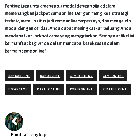
Penting juga untuk mengatur modal dengan bijak dalam
memenangkan jackpot ceme online. Dengan mengikuti strategi
terbaik, memilih situs judi ceme online terpercaya, dan mengelola
modal dengan cerdas, Anda dapat meningkatkan peluang Anda
mendapatkan jackpot ceme yang menggiurkan. Semoga artikel ini
bermanfaat bagi Anda dalam mencapai kesuksesan dalam
bermain ceme online!
BANDARCEME
BONUSCEME
CEMEKELILING
CEMEONLINE
DO`ANCEME
KARTUONLINE
POKERONLINE
STRATEGICEME
Panduan Lengkap