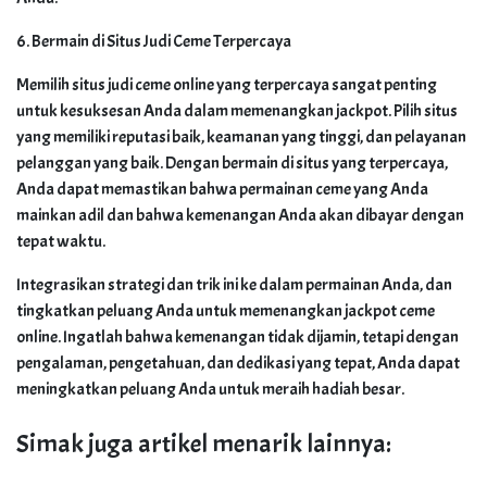
6. Bermain di Situs Judi Ceme Terpercaya
Memilih situs judi ceme online yang terpercaya sangat penting
untuk kesuksesan Anda dalam memenangkan jackpot. Pilih situs
yang memiliki reputasi baik, keamanan yang tinggi, dan pelayanan
pelanggan yang baik. Dengan bermain di situs yang terpercaya,
Anda dapat memastikan bahwa permainan ceme yang Anda
mainkan adil dan bahwa kemenangan Anda akan dibayar dengan
tepat waktu.
Integrasikan strategi dan trik ini ke dalam permainan Anda, dan
tingkatkan peluang Anda untuk memenangkan jackpot ceme
online. Ingatlah bahwa kemenangan tidak dijamin, tetapi dengan
pengalaman, pengetahuan, dan dedikasi yang tepat, Anda dapat
meningkatkan peluang Anda untuk meraih hadiah besar.
Simak juga artikel menarik lainnya: