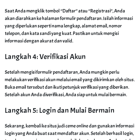
Saat Anda mengklik tombol “Daftar” atau “Registrasi”, Anda
akan diarahkan ke halaman formulir pendaftaran. Isilah informasi
yang diperlukan seperti nama lengkap, alamat email, nomor
telepon, dan kata sandi yang kuat. Pastikan untuk mengisi
informasi dengan akurat dan valid.
Langkah 4: Verifikasi Akun
Setelah mengisi formulir pendaftaran, Anda mungkin perlu
melakukan verifikasi akun melalui email yang dikirimkan oleh situs.
Buka email tersebut dan ikuti petunjuk verifikasi yang diberikan.
Setelah akun Anda diverifikasi, Anda siap untuk mulai bermain.
Langkah 5: Login dan Mulai Bermain
Sekarang, kembali ke situs judi ceme online dan gunakan informasi
login yang Anda buat saat mendaftar akun. Setelah berhasil login,