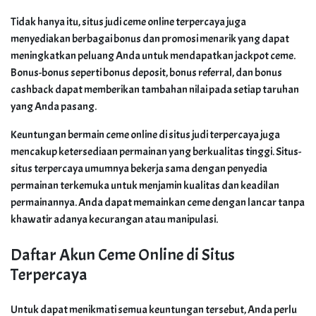
Tidak hanya itu, situs judi ceme online terpercaya juga
menyediakan berbagai bonus dan promosi menarik yang dapat
meningkatkan peluang Anda untuk mendapatkan jackpot ceme.
Bonus-bonus seperti bonus deposit, bonus referral, dan bonus
cashback dapat memberikan tambahan nilai pada setiap taruhan
yang Anda pasang.
Keuntungan bermain ceme online di situs judi terpercaya juga
mencakup ketersediaan permainan yang berkualitas tinggi. Situs-
situs terpercaya umumnya bekerja sama dengan penyedia
permainan terkemuka untuk menjamin kualitas dan keadilan
permainannya. Anda dapat memainkan ceme dengan lancar tanpa
khawatir adanya kecurangan atau manipulasi.
Daftar Akun Ceme Online di Situs
Terpercaya
Untuk dapat menikmati semua keuntungan tersebut, Anda perlu