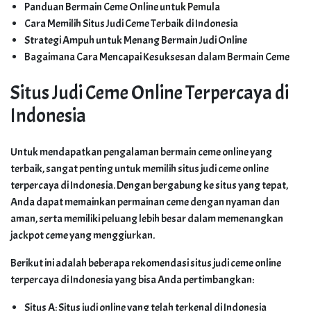
Panduan Bermain Ceme Online untuk Pemula
Cara Memilih Situs Judi Ceme Terbaik di Indonesia
Strategi Ampuh untuk Menang Bermain Judi Online
Bagaimana Cara Mencapai Kesuksesan dalam Bermain Ceme
Situs Judi Ceme Online Terpercaya di
Indonesia
Untuk mendapatkan pengalaman bermain ceme online yang
terbaik, sangat penting untuk memilih situs judi ceme online
terpercaya di Indonesia. Dengan bergabung ke situs yang tepat,
Anda dapat memainkan permainan ceme dengan nyaman dan
aman, serta memiliki peluang lebih besar dalam memenangkan
jackpot ceme yang menggiurkan.
Berikut ini adalah beberapa rekomendasi situs judi ceme online
terpercaya di Indonesia yang bisa Anda pertimbangkan:
Situs A: Situs judi online yang telah terkenal di Indonesia