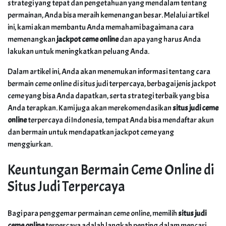
strategi yang tepat dan pengetahuan yang mendalam tentang
permainan, Anda bisa meraih kemenangan besar. Melalui artikel
ini, kami akan membantu Anda memahami bagaimana cara
memenangkan
jackpot ceme online
dan apa yang harus Anda
lakukan untuk meningkatkan peluang Anda.
Dalam artikel ini, Anda akan menemukan informasi tentang cara
bermain ceme online di situs judi terpercaya, berbagai jenis jackpot
ceme yang bisa Anda dapatkan, serta strategi terbaik yang bisa
Anda terapkan. Kami juga akan merekomendasikan
situs judi ceme
online
terpercaya di Indonesia, tempat Anda bisa mendaftar akun
dan bermain untuk mendapatkan jackpot ceme yang
menggiurkan.
Keuntungan Bermain Ceme Online di
Situs Judi Terpercaya
Bagi para penggemar permainan ceme online, memilih
situs judi
ceme online
terpercaya adalah langkah penting dalam mencari