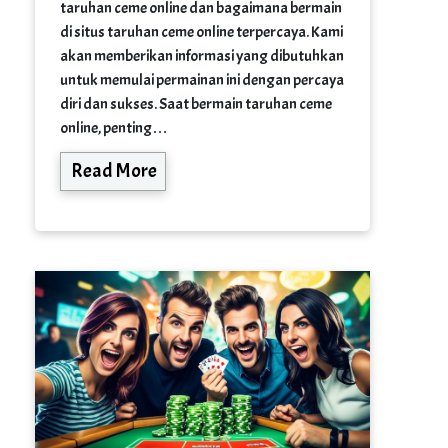
taruhan ceme online dan bagaimana bermain
di situs taruhan ceme online terpercaya. Kami
akan memberikan informasi yang dibutuhkan
untuk memulai permainan ini dengan percaya
diri dan sukses. Saat bermain taruhan ceme
online, penting…
Read More