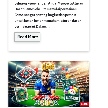
peluang kemenangan Anda. Mengerti Aturan
Dasar Ceme Sebelum memulai permainan
Ceme, sangat penting bagi setiap pemain
untuk benar-benar memahami aturan dasar
permainan ini. Dalam…
Read More