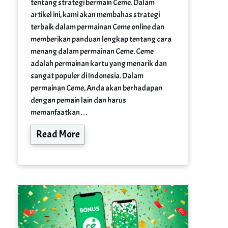
tentang strategi bermain Ceme. Dalam
artikel ini, kami akan membahas strategi
terbaik dalam permainan Ceme online dan
memberikan panduan lengkap tentang cara
menang dalam permainan Ceme. Ceme
adalah permainan kartu yang menarik dan
sangat populer di Indonesia. Dalam
permainan Ceme, Anda akan berhadapan
dengan pemain lain dan harus
memanfaatkan…
Read More