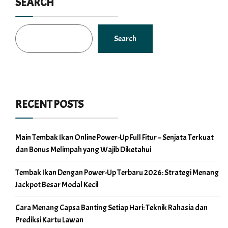
SEARCH
Search
RECENT POSTS
Main Tembak Ikan Online Power-Up Full Fitur – Senjata Terkuat
dan Bonus Melimpah yang Wajib Diketahui
Tembak Ikan Dengan Power-Up Terbaru 2026: Strategi Menang
Jackpot Besar Modal Kecil
Cara Menang Capsa Banting Setiap Hari: Teknik Rahasia dan
Prediksi Kartu Lawan