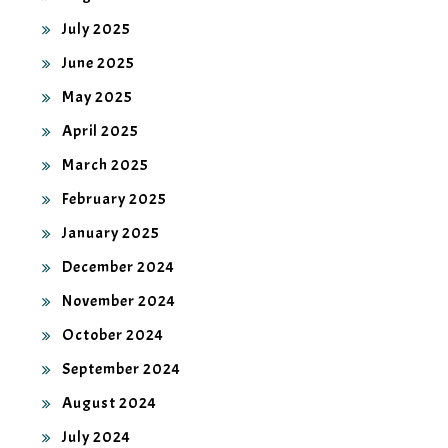
July 2025
June 2025
May 2025
April 2025
March 2025
February 2025
January 2025
December 2024
November 2024
October 2024
September 2024
August 2024
July 2024