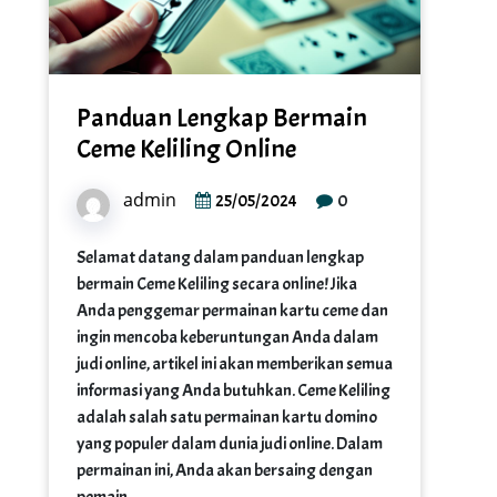
Panduan Lengkap Bermain
Ceme Keliling Online
admin
0
25/05/2024
Selamat datang dalam panduan lengkap
bermain Ceme Keliling secara online! Jika
Anda penggemar permainan kartu ceme dan
ingin mencoba keberuntungan Anda dalam
judi online, artikel ini akan memberikan semua
informasi yang Anda butuhkan. Ceme Keliling
adalah salah satu permainan kartu domino
yang populer dalam dunia judi online. Dalam
permainan ini, Anda akan bersaing dengan