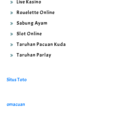
Live Kasino
Rouelette Online
Sabung Ayam
Slot Online
Taruhan Pacuan Kuda
Taruhan Parlay
Situs Toto
omacuan