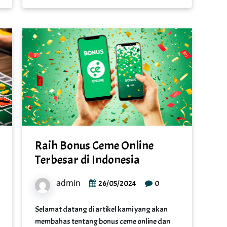
Raih Bonus Ceme Online
Terbesar di Indonesia
admin
0
26/05/2024
Selamat datang di artikel kami yang akan
membahas tentang bonus ceme online dan