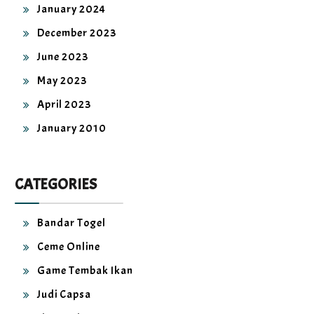
January 2024
December 2023
June 2023
May 2023
April 2023
January 2010
CATEGORIES
Bandar Togel
Ceme Online
Game Tembak Ikan
Judi Capsa