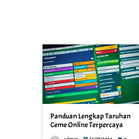
Panduan Lengkap Taruhan
Ceme Online Terpercaya
admin