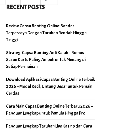
»
RECENT POSTS
Review Capsa Banting Online: Bandar
Terpercaya Dengan Taruhan Rendah Hingga
Tinggi
Strategi Capsa Banting Anti Kalah – Rumus
Susun Kartu Paling Ampuh untuk Menang di
Setiap Permainan
Download Aplikasi Capsa Banting Online Terbaik
2026 – Modal Kecil, Untung Besar untuk Pemain
Cerdas
Cara Main Capsa Banting Online Terbaru 2026 –
Panduan Lengkap untuk Pemula Hingga Pro
Panduan Lengkap Taruhan Live Kasino dan Cara