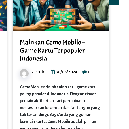
Mainkan Ceme Mobile –
Game Kartu Terpopuler
Indonesia
admin
0
30/05/2024
Ceme Mobile adalah salah satu game kartu
paling populer di Indonesia. Dengan ribuan
pemain aktif setiap hari, permainan ini
menawarkan keseruan dan tantangan yang
tak tertandingi. Bagi Anda yang gemar
bermain kartu, Ceme Mobile adalah pilihan
yang sempurna. Bergabung dalam