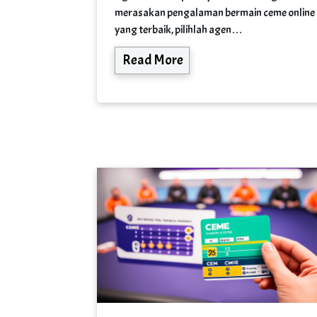
merasakan pengalaman bermain ceme online
yang terbaik, pilihlah agen…
Read More