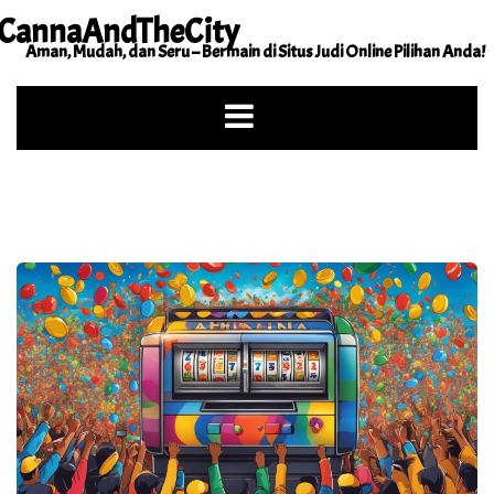
Skip
CannaAndTheCity
to
Aman, Mudah, dan Seru – Bermain di Situs Judi Online Pilihan Anda!
content