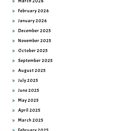
March 2026
February 2026
January 2026
December 2025
November 2025
October 2025
September 2025
August 2025
July 2025
June 2025
May 2025
April 2025
March 2025
February 2025