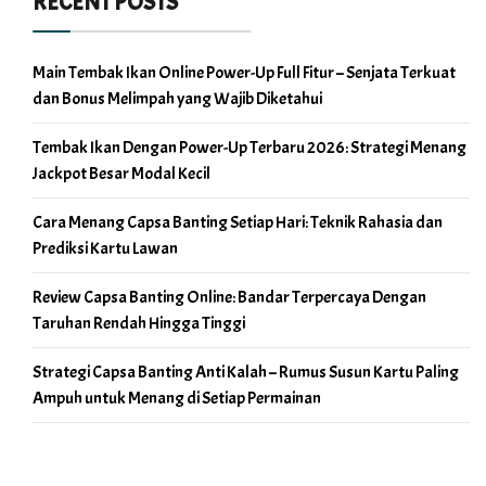
RECENT POSTS
Main Tembak Ikan Online Power-Up Full Fitur – Senjata Terkuat
dan Bonus Melimpah yang Wajib Diketahui
Tembak Ikan Dengan Power-Up Terbaru 2026: Strategi Menang
Jackpot Besar Modal Kecil
Cara Menang Capsa Banting Setiap Hari: Teknik Rahasia dan
Prediksi Kartu Lawan
Review Capsa Banting Online: Bandar Terpercaya Dengan
Taruhan Rendah Hingga Tinggi
Strategi Capsa Banting Anti Kalah – Rumus Susun Kartu Paling
Ampuh untuk Menang di Setiap Permainan