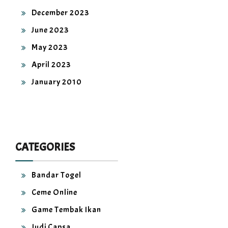
December 2023
June 2023
May 2023
April 2023
January 2010
CATEGORIES
Bandar Togel
Ceme Online
Game Tembak Ikan
Judi Capsa