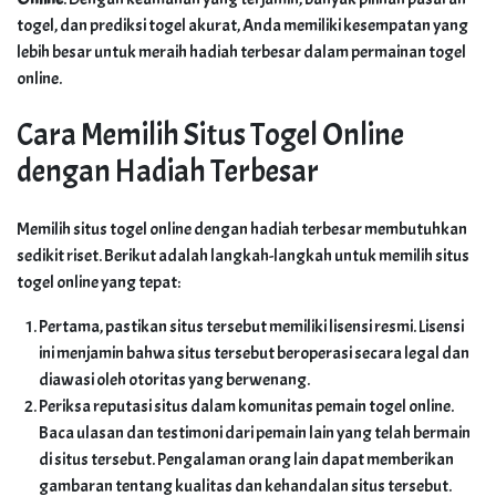
togel, dan prediksi togel akurat, Anda memiliki kesempatan yang
lebih besar untuk meraih hadiah terbesar dalam permainan togel
online.
Cara Memilih Situs Togel Online
dengan Hadiah Terbesar
Memilih situs togel online dengan hadiah terbesar membutuhkan
sedikit riset. Berikut adalah langkah-langkah untuk memilih situs
togel online yang tepat:
Pertama, pastikan situs tersebut memiliki lisensi resmi. Lisensi
ini menjamin bahwa situs tersebut beroperasi secara legal dan
diawasi oleh otoritas yang berwenang.
Periksa reputasi situs dalam komunitas pemain togel online.
Baca ulasan dan testimoni dari pemain lain yang telah bermain
di situs tersebut. Pengalaman orang lain dapat memberikan
gambaran tentang kualitas dan kehandalan situs tersebut.