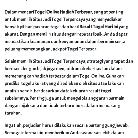
Dalam mencari
Togel Online Hadiah Terbesar
, sangat penting
untuk memilih Situs Judi Togel Terpercaya yang menyediakan
banyak pilihan pasaran togel dan hasil
Result Togel Hari Ini
yang
akurat. Dengan memilih situs dengan reputasi baik, Anda dapat
memastikan keamanan dan kenyamanan dalam bermain serta
peluang memenangkan Jackpot Togel Terbesar.
Selain memilih Situs Judi Togel Terpercaya, strategi yang tepat dan
bermain dengan bijak juga menjadi kunci keberhasilan dalam
memenangkan hadiah terbesar dalam Togel Online. Gunakan
prediksi togel akurat yang disediakan oleh situs atau lakukan
analisis sendiri berdasarkan data keluaran result togel
sebelumnya. Penting juga untuk mengelola anggaran bermain
dengan bijaksana dan tidak terburu-buru dalam memasang
taruhan.
Ingatlah, perjudian harus dilakukan secara bertanggung jawab.
Semoga informasi ini memberikan Anda wawasan lebih dalam