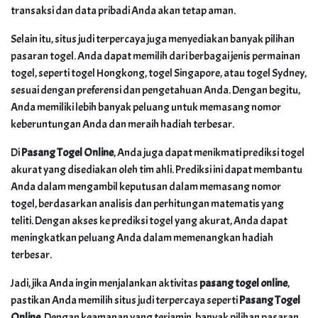
transaksi dan data pribadi Anda akan tetap aman.
Selain itu, situs judi terpercaya juga menyediakan banyak pilihan
pasaran togel. Anda dapat memilih dari berbagai jenis permainan
togel, seperti togel Hongkong, togel Singapore, atau togel Sydney,
sesuai dengan preferensi dan pengetahuan Anda. Dengan begitu,
Anda memiliki lebih banyak peluang untuk memasang nomor
keberuntungan Anda dan meraih hadiah terbesar.
Di
Pasang Togel Online
, Anda juga dapat menikmati prediksi togel
akurat yang disediakan oleh tim ahli. Prediksi ini dapat membantu
Anda dalam mengambil keputusan dalam memasang nomor
togel, berdasarkan analisis dan perhitungan matematis yang
teliti. Dengan akses ke prediksi togel yang akurat, Anda dapat
meningkatkan peluang Anda dalam memenangkan hadiah
terbesar.
Jadi, jika Anda ingin menjalankan aktivitas
pasang togel online
,
pastikan Anda memilih situs judi terpercaya seperti
Pasang Togel
Online
. Dengan keamanan yang terjamin, banyak pilihan pasaran