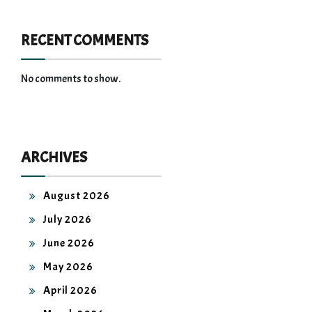
RECENT COMMENTS
No comments to show.
ARCHIVES
August 2026
July 2026
June 2026
May 2026
April 2026