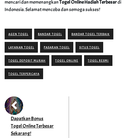
mencari dan memenangkan
Togel Online Hadiah Terbesar
di
Indonesia. Selamat mencoba dan semoga sukses!
AGEN TOGEL
BANDAR TOGEL
BANDAR TOGEL TERBAIK
LAYANAN TOGEL
PASARAN TOGEL
SITUS TOGEL
TOGEL DEPOSIT MURAH
TOGEL ONLINE
TOGEL RESMI
TOGEL TERPERCAYA
Dapatkan Bonus
Togel Online Terbesar
Sekarang!