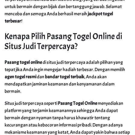
untuk bermain dengan bijak dan bertanggung jawab. Selamat
mencoba dan semoga Anda berhasil meraih
jackpot togel
terbesar
!
Kenapa Pilih Pasang Togel Online di
Situs Judi Terpercaya?
Pasang togel online
di situs judi terpercaya adalah pilihan yang
tepat jika Anda ingin mengejar hadiah terbesar. Dengan memilih
agen togel resmi
dan
bandar togel terbaik
, Anda akan
mendapatkan jaminan keamanan dan kenyamanan dalam
bermain.
Situs judi terpercaya seperti
Pasang Togel Online
menyediakan
platform yang terjamin keamanannya sehingga Anda dapat
bermain dengan nyaman tanpa harus khawatir tentang
kecurangan atau kebocoran informasi pribadi. Dengan adanya
mekanisme keamanan yang ketat, Anda dapat yakin bahwa setiap