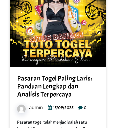
Pasaran Togel Paling Laris:
Panduan Lengkap dan
Analisis Terpercaya
admin
0
15/09/2025
Pasaran togel telah menjadi salah satu