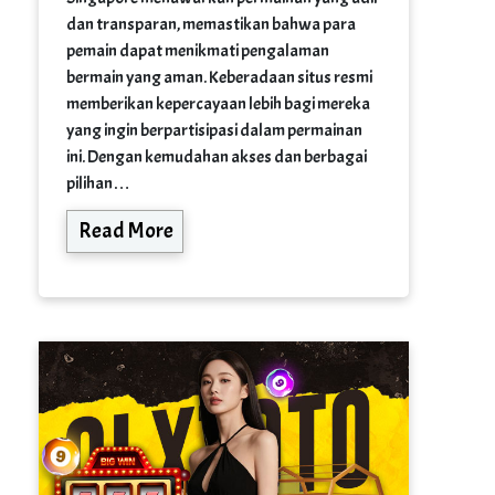
dan transparan, memastikan bahwa para
pemain dapat menikmati pengalaman
bermain yang aman. Keberadaan situs resmi
memberikan kepercayaan lebih bagi mereka
yang ingin berpartisipasi dalam permainan
ini. Dengan kemudahan akses dan berbagai
pilihan…
Read More