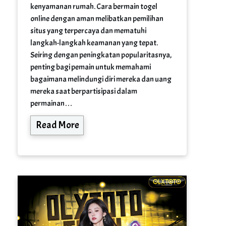
kenyamanan rumah. Cara bermain togel
online dengan aman melibatkan pemilihan
situs yang terpercaya dan mematuhi
langkah-langkah keamanan yang tepat.
Seiring dengan peningkatan popularitasnya,
penting bagi pemain untuk memahami
bagaimana melindungi diri mereka dan uang
mereka saat berpartisipasi dalam
permainan…
Read More