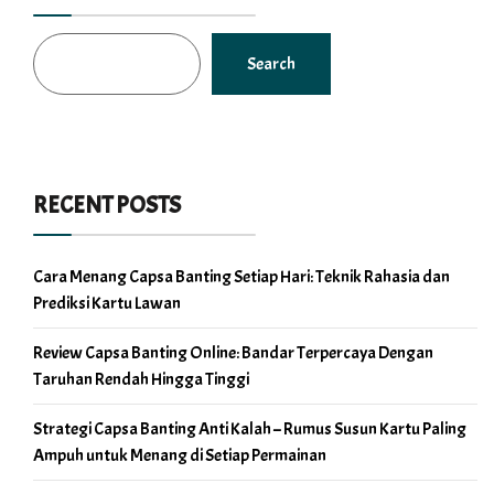
Search
RECENT POSTS
Cara Menang Capsa Banting Setiap Hari: Teknik Rahasia dan
Prediksi Kartu Lawan
Review Capsa Banting Online: Bandar Terpercaya Dengan
Taruhan Rendah Hingga Tinggi
Strategi Capsa Banting Anti Kalah – Rumus Susun Kartu Paling
Ampuh untuk Menang di Setiap Permainan