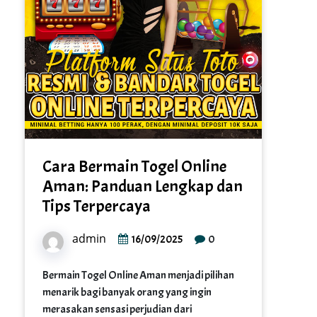
Cara Bermain Togel Online
Aman: Panduan Lengkap dan
Tips Terpercaya
admin
0
16/09/2025
Bermain Togel Online Aman menjadi pilihan
menarik bagi banyak orang yang ingin
merasakan sensasi perjudian dari