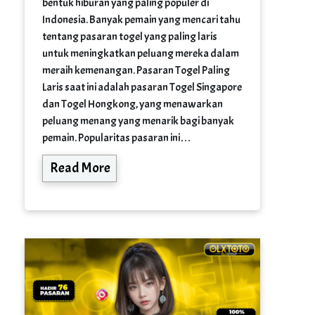
bentuk hiburan yang paling populer di
Indonesia. Banyak pemain yang mencari tahu
tentang pasaran togel yang paling laris
untuk meningkatkan peluang mereka dalam
meraih kemenangan. Pasaran Togel Paling
Laris saat ini adalah pasaran Togel Singapore
dan Togel Hongkong, yang menawarkan
peluang menang yang menarik bagi banyak
pemain. Popularitas pasaran ini…
Read More