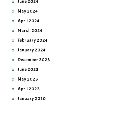
June 2024
May 2024
April 2024
March 2024
February 2024
January 2024
December 2023
June 2023
May 2023
April 2023
January 2010