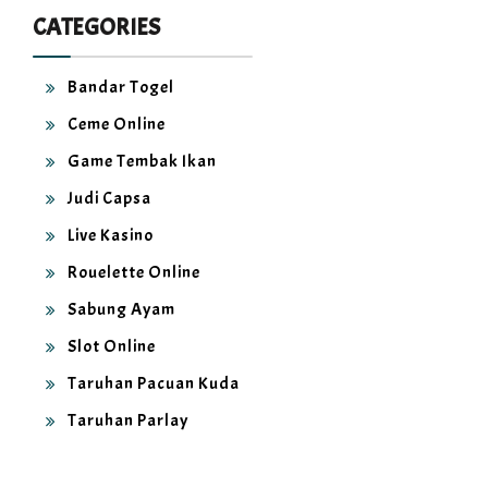
CATEGORIES
Bandar Togel
Ceme Online
Game Tembak Ikan
Judi Capsa
Live Kasino
Rouelette Online
Sabung Ayam
Slot Online
Taruhan Pacuan Kuda
Taruhan Parlay