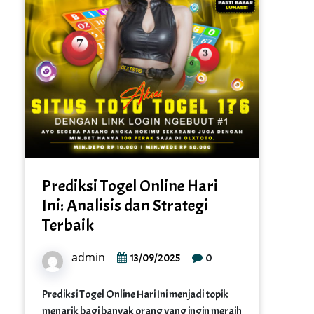
Prediksi Togel Online Hari
Ini: Analisis dan Strategi
Terbaik
admin
0
13/09/2025
Prediksi Togel Online Hari Ini menjadi topik
menarik bagi banyak orang yang ingin meraih