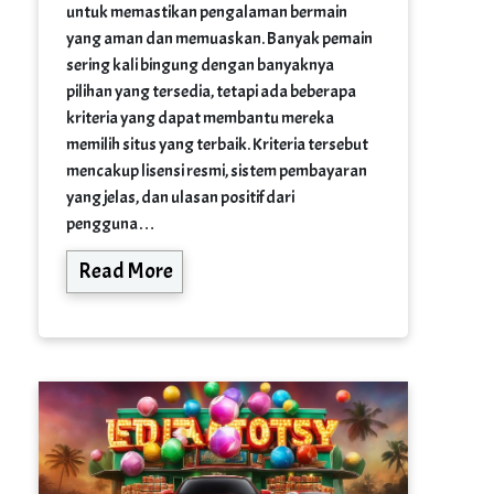
untuk memastikan pengalaman bermain
yang aman dan memuaskan. Banyak pemain
sering kali bingung dengan banyaknya
pilihan yang tersedia, tetapi ada beberapa
kriteria yang dapat membantu mereka
memilih situs yang terbaik. Kriteria tersebut
mencakup lisensi resmi, sistem pembayaran
yang jelas, dan ulasan positif dari
pengguna…
Read More