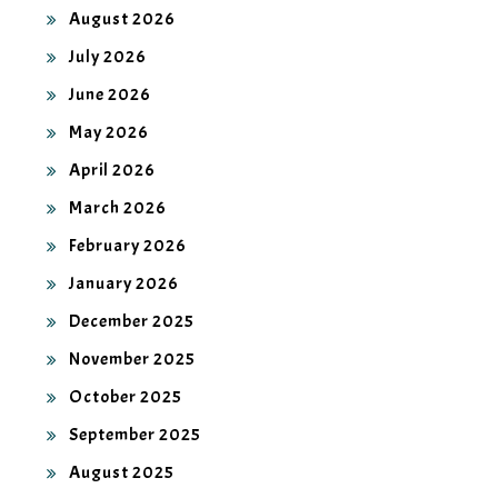
August 2026
July 2026
June 2026
May 2026
April 2026
March 2026
February 2026
January 2026
December 2025
November 2025
October 2025
September 2025
August 2025