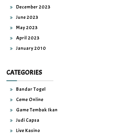
December 2023
June 2023
May 2023
April 2023
January 2010
CATEGORIES
Bandar Togel
Ceme Online
Game Tembak Ikan
Judi Capsa
Live Kasino