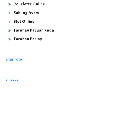
Rouelette Online
Sabung Ayam
Slot Online
Taruhan Pacuan Kuda
Taruhan Parlay
Situs Toto
omacuan