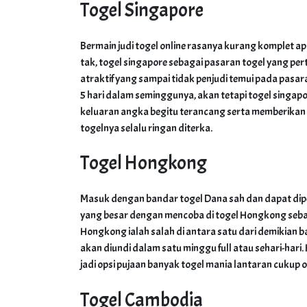
Togel Singapore
Bermain judi togel online rasanya kurang komplet a
tak, togel singapore sebagai pasaran togel yang pe
atraktif yang sampai tidak penjudi temui pada pasar
5 hari dalam seminggunya, akan tetapi togel singap
keluaran angka begitu terancang serta memberika
togelnya selalu ringan diterka.
Togel Hongkong
Masuk dengan bandar togel Dana sah dan dapat dip
yang besar dengan mencoba di togel Hongkong sebaga
Hongkong ialah salah di antara satu dari demikian
akan diundi dalam satu minggu full atau sehari-hari
jadi opsi pujaan banyak togel mania lantaran cuku
Togel Cambodia