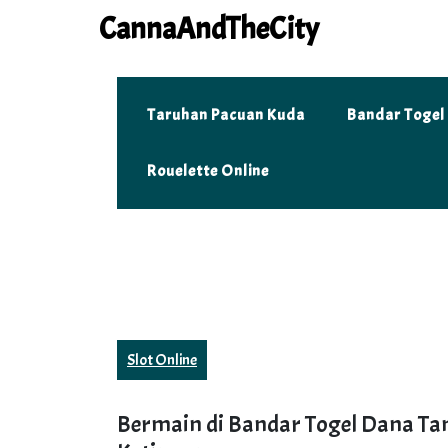
Skip
CannaAndTheCity
to
content
Taruhan Pacuan Kuda
Bandar Togel
Rouelette Online
Slot Online
Bermain di Bandar Togel Dana T