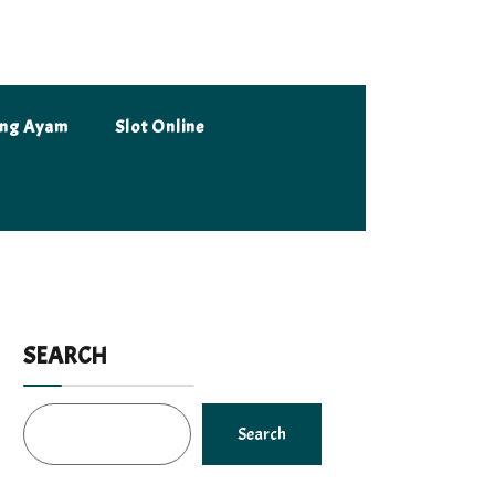
ng Ayam
Slot Online
SEARCH
Search