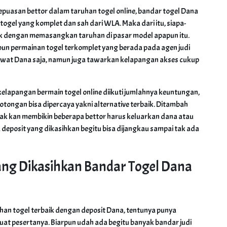
kepuasan bettor dalam taruhan togel online, bandar togel Dana
togel yang komplet dan sah dari WLA. Maka dari itu, siapa-
aik dengan memasangkan taruhan di pasar model apapun itu.
n permainan togel terkomplet yang berada pada agen judi
ewat Dana saja, namun juga tawarkan kelapangan akses cukup
elapangan bermain togel online diikuti jumlahnya keuntungan,
tongan bisa dipercaya yakni alternative terbaik. Ditambah
 tak kan membikin beberapa bettor harus keluarkan dana atau
 deposit yang dikasihkan begitu bisa dijangkau sampai tak ada
ng Dikasihkan Bandar Togel Dana
han togel terbaik dengan deposit Dana, tentunya punya
uat pesertanya. Biarpun udah ada begitu banyak bandar judi