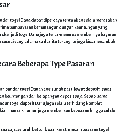
sar
 bandar togel Dana dapat dipercaya tentu akan selalu merasakan
al terima pembayaran kemenangan dengan keuntungan yang
 broker judi togel Dana juga terus-menerus memberinya bayaran
sesuai yang ada maka dari itu terang itu juga bisa menambah
ecara Beberapa Type Pasaran
kan bandar togel Dana yang sudah pasti lewat deposit lewat
an keuntungan dari kelapangan deposit saja. Sebab, sama
dar togel deposit Dana juga selalu terhidang komplet
ikian menarik namun juga memberikan kepuasan hingga selalu
na saja, seluruh bettor bisa nikmati macam pasaran togel