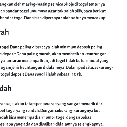
tangkan oleh masing-masing service biro judi togel tentunya
an bandar togel umumnya agar tak salah pilih, baca berikut
 bandar togel Dana bisa dipercaya salah satunya mencakup:
rah
ogel Dana paling dipercaya ialah minimum deposit paling
 deposit Dana paling murah, akan memberikan keuntungan
nya lantaran menempatkan judi togel tidak butuh modal yang
agam jenis keuntungan didalamnya. Dalam pada itu, sekurang-
togel deposit Dana sendiri ialah sebesar 10 rb.
ndah
ah saja, akan tetapi penawaran yang sangat menarik dari
a bet togel yang rendah. Dengan sekurang-kurangnya bet
a udah bisa menempatkan nomor togel dengan bebas
el apa yang ada dan disajikan didalamnya selengkapnya.