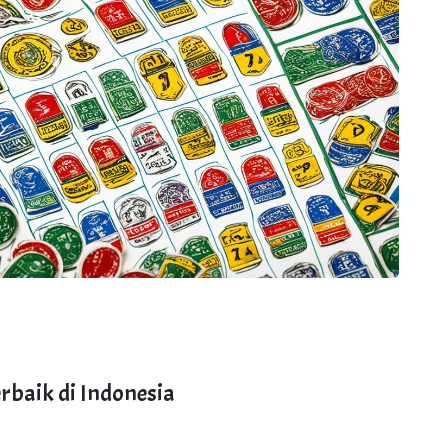
rbaik di Indonesia