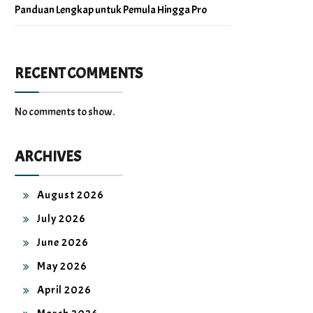
Panduan Lengkap untuk Pemula Hingga Pro
RECENT COMMENTS
No comments to show.
ARCHIVES
August 2026
July 2026
June 2026
May 2026
April 2026