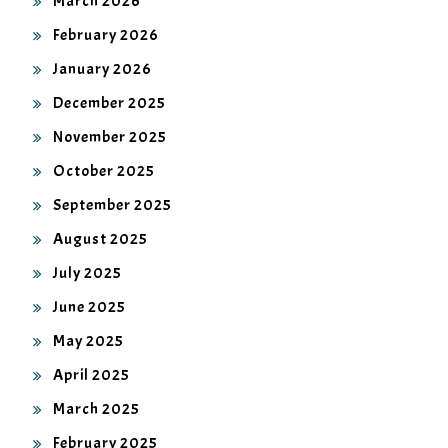
March 2026
February 2026
January 2026
December 2025
November 2025
October 2025
September 2025
August 2025
July 2025
June 2025
May 2025
April 2025
March 2025
February 2025