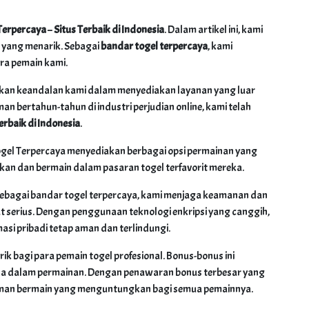
Terpercaya
–
Situs Terbaik di Indonesia
. Dalam artikel ini, kami
 yang menarik. Sebagai
bandar togel terpercaya
, kami
ra pemain kami.
kan keandalan kami dalam menyediakan layanan yang luar
 bertahun-tahun di industri perjudian online, kami telah
terbaik di Indonesia
.
ogel Terpercaya menyediakan berbagai opsi permainan yang
n dan bermain dalam pasaran togel terfavorit mereka.
Sebagai bandar togel terpercaya, kami menjaga keamanan dan
t serius. Dengan penggunaan teknologi enkripsi yang canggih,
si pribadi tetap aman dan terlindungi.
k bagi para pemain togel profesional. Bonus-bonus ini
a dalam permainan. Dengan penawaran bonus terbesar yang
aman bermain yang menguntungkan bagi semua pemainnya.