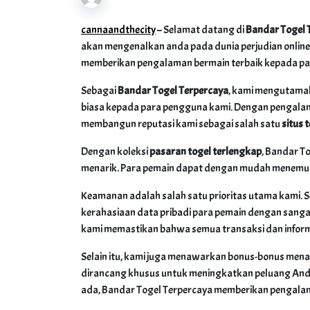
cannaandthecity
– Selamat datang di
Bandar Togel 
akan mengenalkan anda pada dunia perjudian online
memberikan pengalaman bermain terbaik kepada pa
Sebagai
Bandar Togel Terpercaya
, kami mengutama
biasa kepada para pengguna kami. Dengan pengalaman
membangun reputasi kami sebagai salah satu
situs 
Dengan koleksi
pasaran togel terlengkap
, Bandar T
menarik. Para pemain dapat dengan mudah menemuka
Keamanan adalah salah satu prioritas utama kami. 
kerahasiaan data pribadi para pemain dengan sanga
kami memastikan bahwa semua transaksi dan informa
Selain itu, kami juga menawarkan bonus-bonus menari
dirancang khusus untuk meningkatkan peluang And
ada, Bandar Togel Terpercaya memberikan pengal