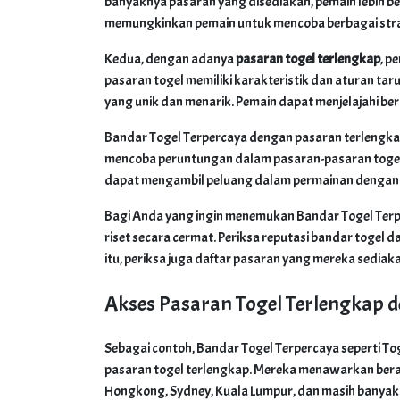
banyaknya pasaran yang disediakan, pemain lebih beb
memungkinkan pemain untuk mencoba berbagai stra
Kedua, dengan adanya
pasaran togel terlengkap
, p
pasaran togel memiliki karakteristik dan aturan t
yang unik dan menarik. Pemain dapat menjelajahi be
Bandar Togel Terpercaya dengan pasaran terlengka
mencoba peruntungan dalam pasaran-pasaran togel i
dapat mengambil peluang dalam permainan dengan h
Bagi Anda yang ingin menemukan Bandar Togel Terp
riset secara cermat. Periksa reputasi bandar togel d
itu, periksa juga daftar pasaran yang mereka sediak
Akses Pasaran Togel Terlengkap 
Sebagai contoh, Bandar Togel Terpercaya seperti To
pasaran togel terlengkap. Mereka menawarkan berag
Hongkong, Sydney, Kuala Lumpur, dan masih banyak 