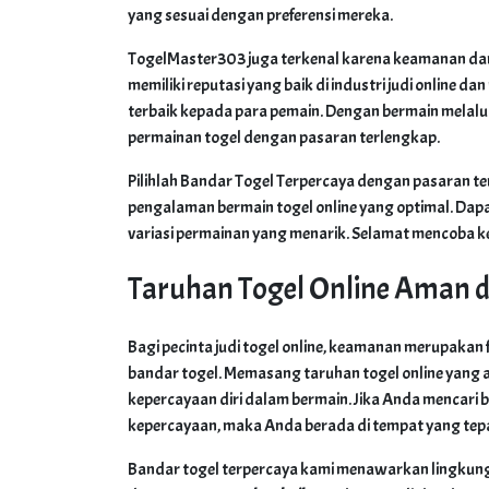
yang sesuai dengan preferensi mereka.
TogelMaster303 juga terkenal karena keamanan da
memiliki reputasi yang baik di industri judi online
terbaik kepada para pemain. Dengan bermain mela
permainan togel dengan pasaran terlengkap.
Pilihlah Bandar Togel Terpercaya dengan pasaran 
pengalaman bermain togel online yang optimal. Dap
variasi permainan yang menarik. Selamat mencoba k
Taruhan Togel Online Aman d
Bagi pecinta judi togel online, keamanan merupakan
bandar togel. Memasang taruhan togel online yang
kepercayaan diri dalam bermain. Jika Anda mencar
kepercayaan, maka Anda berada di tempat yang tep
Bandar togel terpercaya kami menawarkan lingkung