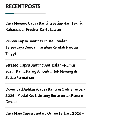
RECENT POSTS
Cara Menang Capsa Banting Setiap Hari: Teknik
Rahasia dan Prediksi Kartu Lawan
Review Capsa Banting Online: Bandar
Terpercaya Dengan Taruhan Rendah Hingga
Tinggi
Strategi Capsa Banting Anti Kalah – Rumus
Susun Kartu Paling Ampuh untuk Menang di
Setiap Permainan
Download Aplikasi Capsa Banting Online Terbaik
2026 – Modal Kecil, Untung Besar untuk Pemain
Cerdas
Cara Main Capsa Banting Online Terbaru 2026 –