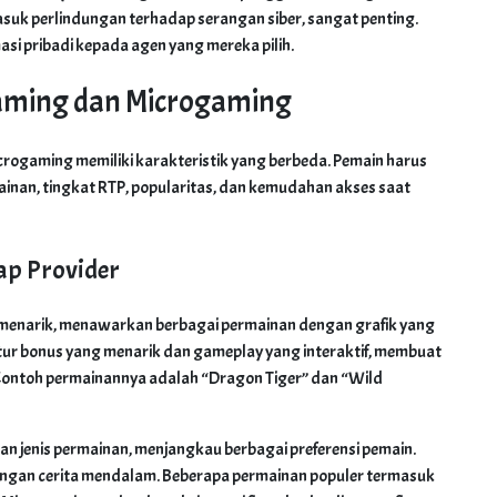
suk perlindungan terhadap serangan siber, sangat penting.
i pribadi kepada agen yang mereka pilih.
aming dan Microgaming
crogaming memiliki karakteristik yang berbeda. Pemain harus
nan, tingkat RTP, popularitas, dan kemudahan akses saat
ap Provider
menarik, menawarkan berbagai permainan dengan grafik yang
itur bonus yang menarik dan gameplay yang interaktif, membuat
Contoh permainannya adalah “Dragon Tiger” dan “Wild
dan jenis permainan, menjangkau berbagai preferensi pemain.
dengan cerita mendalam. Beberapa permainan populer termasuk