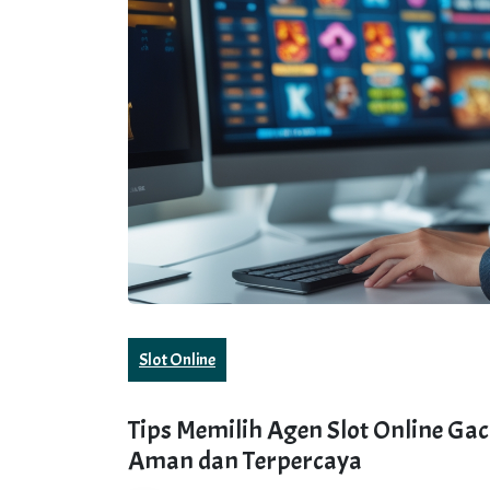
Slot Online
Tips Memilih Agen Slot Online G
Aman dan Terpercaya