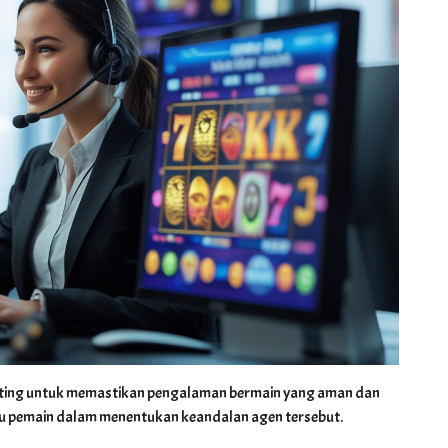
penting untuk memastikan pengalaman bermain yang aman dan
 pemain dalam menentukan keandalan agen tersebut.