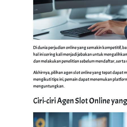
Di dunia perjudian online yang semakin kompetitif
hal ini sering kali menjadi jebakan untuk mengalihk
dan melakukan penelitian sebelum mendaftar, serta
Akhirnya, pilihan agen slot online yang tepat dap
mengikuti tips ini, pemain dapat menemukan platfo
menguntungkan.
Ciri-ciri Agen Slot Online yan