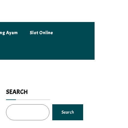
ng Ayam
Slot Online
SEARCH
Search