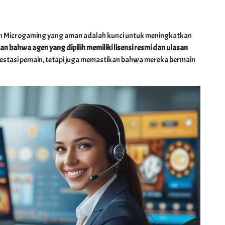
dan Microgaming yang aman adalah kunci untuk meningkatkan
n bahwa agen yang dipilih memiliki lisensi resmi dan ulasan
nvestasi pemain, tetapi juga memastikan bahwa mereka bermain