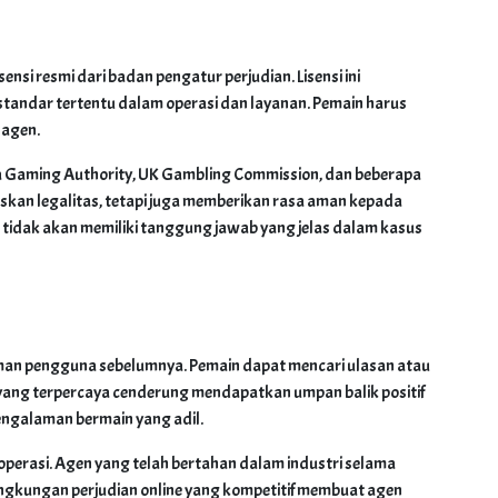
ensi resmi dari badan pengatur perjudian. Lisensi ini
tandar tertentu dalam operasi dan layanan. Pemain harus
 agen.
 Gaming Authority, UK Gambling Commission, dan beberapa
askan legalitas, tetapi juga memberikan rasa aman kepada
 tidak akan memiliki tanggung jawab yang jelas dalam kasus
laman pengguna sebelumnya. Pemain dapat mencari ulasan atau
n yang terpercaya cenderung mendapatkan umpan balik positif
engalaman bermain yang adil.
perasi. Agen yang telah bertahan dalam industri selama
ngkungan perjudian online yang kompetitif membuat agen