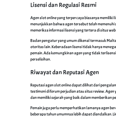
Lisensi dan Regulasi Resmi
Agen slot online yang terpercaya biasanya memiliki lis
menunjukkan bahwa agen tersebut telah memenuhi s
memeriksa informasi lisensi yang tertera di situs web
Badan pengatur yang umum dikenal termasuk Malta
otoritas lain. Keberadaan lisensi tidak hanya meneg
pemain. Ada kemungkinan agen yang tidak terlisensi
perselisihan.
Riwayat dan Reputasi Agen
Reputasi agen slot online dapat dilihat dari penga
testimoni di forum perjudian atau situs review. Age
dan memiliki sejarah yang baik dalam memberikan p
Pemain juga perlu memperhatikan lamanya agen bero
beberapa tahun umumnya lebih dapat diandalkan. Li