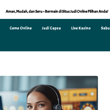
Aman, Mudah, dan Seru – Bermain di Situs Judi Online Pilihan Anda!
Ceme Online
Judi Capsa
Live Kasino
Sabu