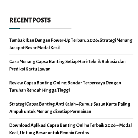
RECENT POSTS
Tembak Ikan Dengan Power-Up Terbaru 2026: Strategi Menang
Jackpot Besar Modal Kecil
Cara Menang Capsa Banting Setiap Hari: Teknik Rahasia dan
Prediksi Kartu Lawan
Review Capsa Banting Online: Bandar Terpercaya Dengan
Taruhan Rendah Hingga Tinggi
Strategi Capsa Banting Anti Kalah – Rumus Susun Kartu Paling
Ampuh untuk Menang di Setiap Permainan
Download Aplikasi Capsa Banting Online Terbaik 2026 – Modal
Kecil, Untung Besar untuk Pemain Cerdas