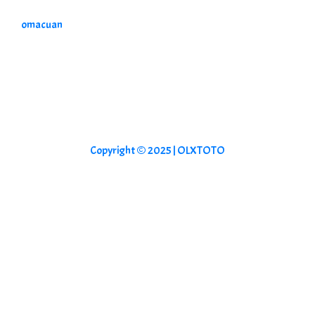
omacuan
Copyright © 2025 |
OLXTOTO