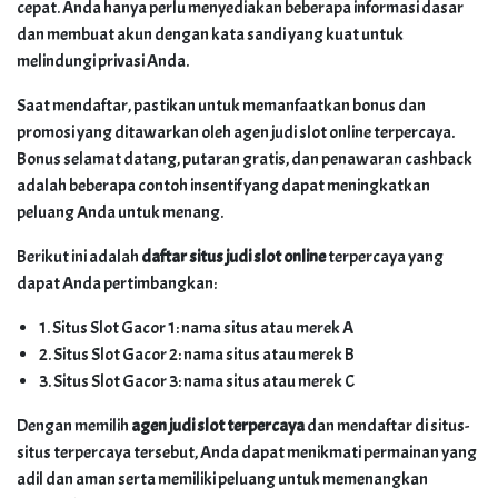
cepat. Anda hanya perlu menyediakan beberapa informasi dasar
dan membuat akun dengan kata sandi yang kuat untuk
melindungi privasi Anda.
Saat mendaftar, pastikan untuk memanfaatkan bonus dan
promosi yang ditawarkan oleh agen judi slot online terpercaya.
Bonus selamat datang, putaran gratis, dan penawaran cashback
adalah beberapa contoh insentif yang dapat meningkatkan
peluang Anda untuk menang.
Berikut ini adalah
daftar situs judi slot online
terpercaya yang
dapat Anda pertimbangkan:
1. Situs Slot Gacor 1: nama situs atau merek A
2. Situs Slot Gacor 2: nama situs atau merek B
3. Situs Slot Gacor 3: nama situs atau merek C
Dengan memilih
agen judi slot terpercaya
dan mendaftar di situs-
situs terpercaya tersebut, Anda dapat menikmati permainan yang
adil dan aman serta memiliki peluang untuk memenangkan