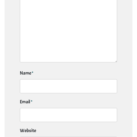
Name
*
Email
*
Website