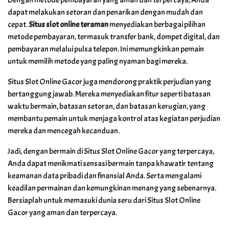
Dengan metode pembayaran yang aman dan terpercaya, Anda
dapat melakukan setoran dan penarikan dengan mudah dan
cepat.
Situs slot online teraman
menyediakan berbagai pilihan
metode pembayaran, termasuk transfer bank, dompet digital, dan
pembayaran melalui pulsa telepon. Ini memungkinkan pemain
untuk memilih metode yang paling nyaman bagi mereka.
Situs Slot Online Gacor juga mendorong praktik perjudian yang
bertanggung jawab. Mereka menyediakan fitur seperti batasan
waktu bermain, batasan setoran, dan batasan kerugian, yang
membantu pemain untuk menjaga kontrol atas kegiatan perjudian
mereka dan mencegah kecanduan.
Jadi, dengan bermain di Situs Slot Online Gacor yang terpercaya,
Anda dapat menikmati sensasi bermain tanpa khawatir tentang
keamanan data pribadi dan finansial Anda. Serta mengalami
keadilan permainan dan kemungkinan menang yang sebenarnya.
Bersiaplah untuk memasuki dunia seru dari Situs Slot Online
Gacor yang aman dan terpercaya.