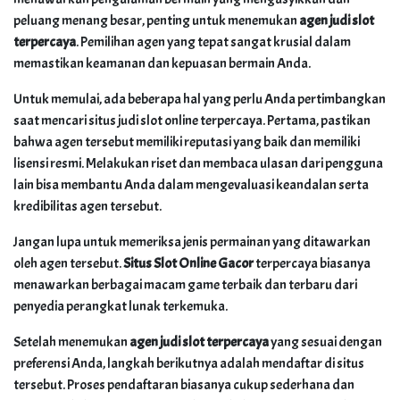
peluang menang besar, penting untuk menemukan
agen judi slot
terpercaya
. Pemilihan agen yang tepat sangat krusial dalam
memastikan keamanan dan kepuasan bermain Anda.
Untuk memulai, ada beberapa hal yang perlu Anda pertimbangkan
saat mencari situs judi slot online terpercaya. Pertama, pastikan
bahwa agen tersebut memiliki reputasi yang baik dan memiliki
lisensi resmi. Melakukan riset dan membaca ulasan dari pengguna
lain bisa membantu Anda dalam mengevaluasi keandalan serta
kredibilitas agen tersebut.
Jangan lupa untuk memeriksa jenis permainan yang ditawarkan
oleh agen tersebut.
Situs Slot Online Gacor
terpercaya biasanya
menawarkan berbagai macam game terbaik dan terbaru dari
penyedia perangkat lunak terkemuka.
Setelah menemukan
agen judi slot terpercaya
yang sesuai dengan
preferensi Anda, langkah berikutnya adalah mendaftar di situs
tersebut. Proses pendaftaran biasanya cukup sederhana dan