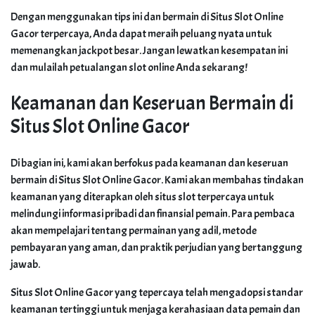
Dengan menggunakan tips ini dan bermain di Situs Slot Online
Gacor terpercaya, Anda dapat meraih peluang nyata untuk
memenangkan jackpot besar. Jangan lewatkan kesempatan ini
dan mulailah petualangan slot online Anda sekarang!
Keamanan dan Keseruan Bermain di
Situs Slot Online Gacor
Di bagian ini, kami akan berfokus pada keamanan dan keseruan
bermain di Situs Slot Online Gacor. Kami akan membahas tindakan
keamanan yang diterapkan oleh situs slot terpercaya untuk
melindungi informasi pribadi dan finansial pemain. Para pembaca
akan mempelajari tentang permainan yang adil, metode
pembayaran yang aman, dan praktik perjudian yang bertanggung
jawab.
Situs Slot Online Gacor yang tepercaya telah mengadopsi standar
keamanan tertinggi untuk menjaga kerahasiaan data pemain dan