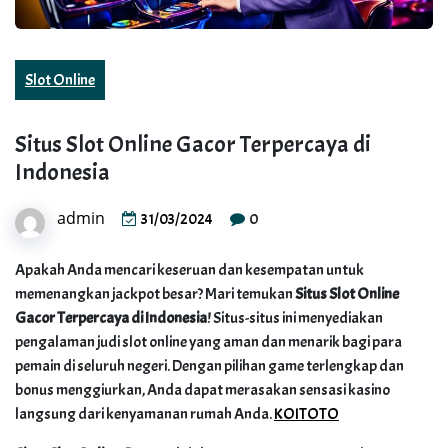
Slot Online
Situs Slot Online Gacor Terpercaya di
Indonesia
admin
0
31/03/2024
Apakah Anda mencari keseruan dan kesempatan untuk
memenangkan jackpot besar? Mari temukan
Situs Slot Online
Gacor Terpercaya di Indonesia
! Situs-situs ini menyediakan
pengalaman judi slot online yang aman dan menarik bagi para
pemain di seluruh negeri. Dengan pilihan game terlengkap dan
bonus menggiurkan, Anda dapat merasakan sensasi kasino
langsung dari kenyamanan rumah Anda.
KOITOTO