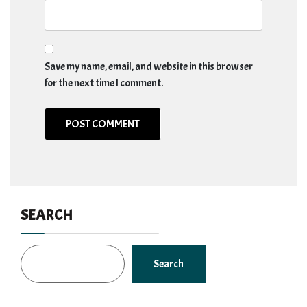
Save my name, email, and website in this browser
for the next time I comment.
SEARCH
Search