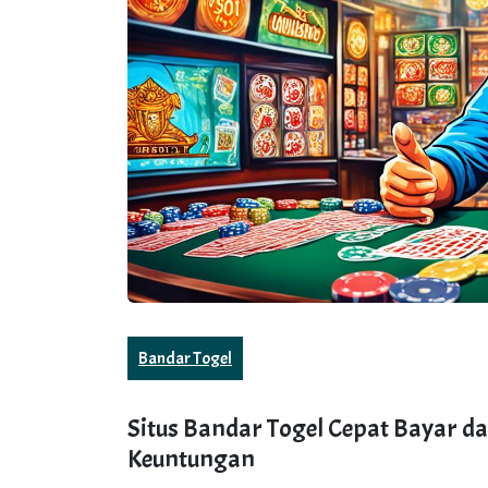
Bandar Togel
Situs Bandar Togel Cepat Bayar 
Keuntungan