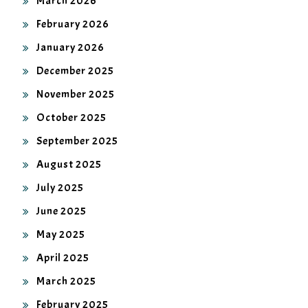
March 2026
February 2026
January 2026
December 2025
November 2025
October 2025
September 2025
August 2025
July 2025
June 2025
May 2025
April 2025
March 2025
February 2025