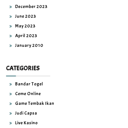
December 2023
June 2023
May 2023
April 2023
January 2010
CATEGORIES
Bandar Togel
Ceme Online
Game Tembak Ikan
Judi Capsa
Live Kasino