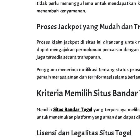
tidak perlu menunggu lama untuk mendapatkan 
menambah kenyamanan.
Proses Jackpot yang Mudah dan 
Proses klaim jackpot di situs ini dirancang untu
dapat mengajukan permohonan pencairan dengan la
juga tersedia secara transparan.
Pengguna menerima notifikasi tentang status pros
pemain merasa aman dan terinformasi selama berlan
Kriteria Memilih Situs Bandar
Memilih
Situs Bandar Togel
yang terpercaya meliba
untuk menemukan platform yang aman dan dapat di
Lisensi dan Legalitas Situs Togel