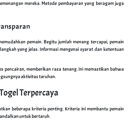
kemenangan mereka. Metode pembayaran yang beragam juga
Transparan
k memudahkan pemain. Begitu jumlah menang tercapai, pemain
ngkah yang jelas. Informasi mengenai syarat dan ketentuan
es pencairan, memberikan rasa tenang. Ini memastikan bahwa
gsungnya aktivitas taruhan.
 Togel Terpercaya
tkan beberapa kriteria penting. Kriteria ini membantu pemain
andalkan untuk bertaruh.