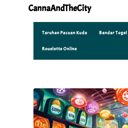
Skip
CannaAndTheCity
to
content
Taruhan Pacuan Kuda
Bandar Togel
Rouelette Online