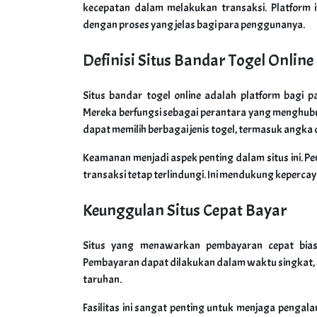
kecepatan dalam melakukan transaksi. Platform
dengan proses yang jelas bagi para penggunanya.
Definisi Situs Bandar Togel Online
Situs bandar togel online adalah platform bagi
Mereka berfungsi sebagai perantara yang menghubu
dapat memilih berbagai jenis togel, termasuk angka 
Keamanan menjadi aspek penting dalam situs ini. P
transaksi tetap terlindungi. Ini mendukung keper
Keunggulan Situs Cepat Bayar
Situs yang menawarkan pembayaran cepat biasa
Pembayaran dapat dilakukan dalam waktu singkat, 
taruhan.
Fasilitas ini sangat penting untuk menjaga penga