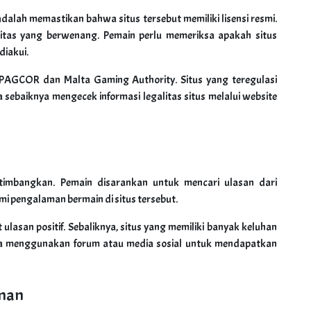
dalah memastikan bahwa situs tersebut memiliki lisensi resmi.
ritas yang berwenang. Pemain perlu memeriksa apakah situs
diakui.
PAGCOR dan Malta Gaming Authority. Situs yang teregulasi
sebaiknya mengecek informasi legalitas situs melalui website
rtimbangkan. Pemain disarankan untuk mencari ulasan dari
 pengalaman bermain di situs tersebut.
ulasan positif. Sebaliknya, situs yang memiliki banyak keluhan
bisa menggunakan forum atau media sosial untuk mendapatkan
man