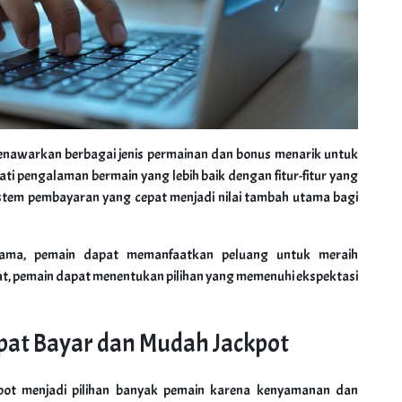
 menawarkan berbagai jenis permainan dan bonus menarik untuk
ti pengalaman bermain yang lebih baik dengan fitur-fitur yang
stem pembayaran yang cepat menjadi nilai tambah utama bagi
 utama, pemain dapat memanfaatkan peluang untuk meraih
at, pemain dapat menentukan pilihan yang memenuhi ekspektasi
epat Bayar dan Mudah Jackpot
pot menjadi pilihan banyak pemain karena kenyamanan dan