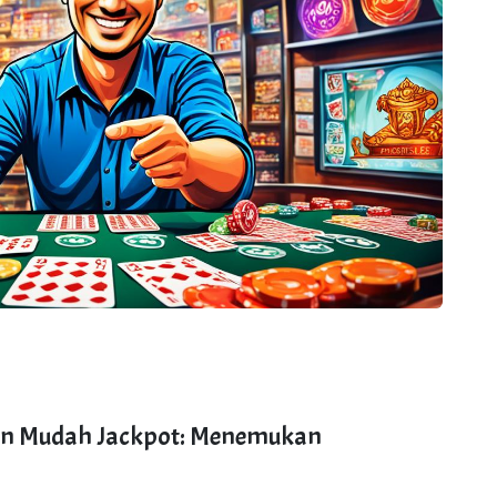
dan Mudah Jackpot: Menemukan