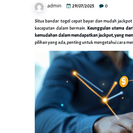
admin
0
29/07/2025
Situs bandar togel cepat bayar dan mudah jackpot
kecepatan dalam bermain.
Keunggulan utama dari 
kemudahan dalam mendapatkan jackpot, yang membu
pilihan yang ada, penting untuk mengetahui cara memi