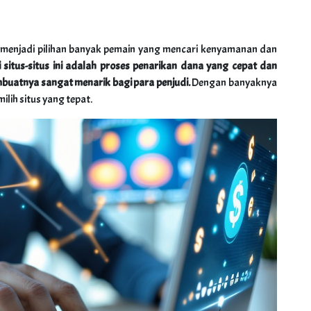
 menjadi pilihan banyak pemain yang mencari kenyamanan dan
situs-situs ini adalah proses penarikan dana yang cepat dan
atnya sangat menarik bagi para penjudi.
Dengan banyaknya
lih situs yang tepat.