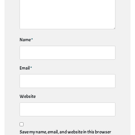
Name
*
Email
*
Website
Save my name, email, and website in this browser