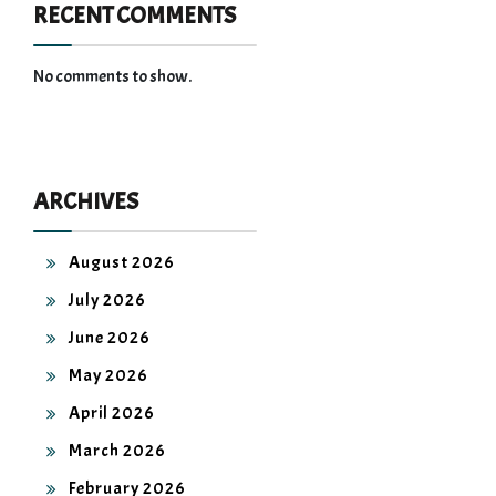
RECENT COMMENTS
No comments to show.
ARCHIVES
August 2026
July 2026
June 2026
May 2026
April 2026
March 2026
February 2026