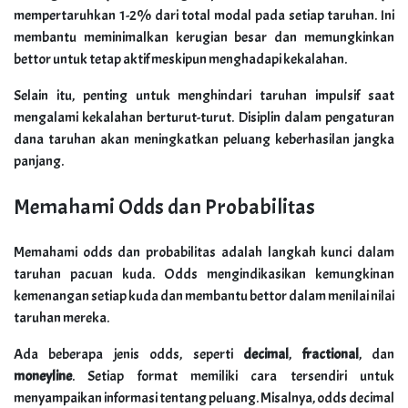
mempertaruhkan 1-2% dari total modal pada setiap taruhan. Ini
membantu meminimalkan kerugian besar dan memungkinkan
bettor untuk tetap aktif meskipun menghadapi kekalahan.
Selain itu, penting untuk menghindari taruhan impulsif saat
mengalami kekalahan berturut-turut. Disiplin dalam pengaturan
dana taruhan akan meningkatkan peluang keberhasilan jangka
panjang.
Memahami Odds dan Probabilitas
Memahami odds dan probabilitas adalah langkah kunci dalam
taruhan pacuan kuda. Odds mengindikasikan kemungkinan
kemenangan setiap kuda dan membantu bettor dalam menilai nilai
taruhan mereka.
Ada beberapa jenis odds, seperti
decimal
,
fractional
, dan
moneyline
. Setiap format memiliki cara tersendiri untuk
menyampaikan informasi tentang peluang. Misalnya, odds decimal