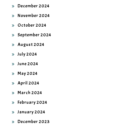
December 2024
November 2024
October 2024
September 2024
August 2024
July 2024
June 2024
May 2024
April 2024
March 2024
February 2024
January 2024
December 2023