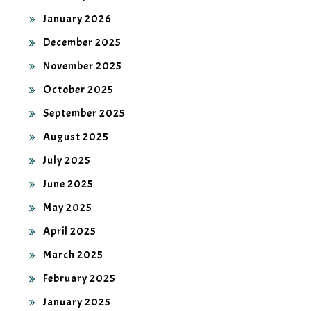
January 2026
December 2025
November 2025
October 2025
September 2025
August 2025
July 2025
June 2025
May 2025
April 2025
March 2025
February 2025
January 2025