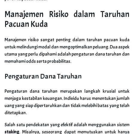
Manajemen Risiko dalam Taruhan
Pacuan Kuda
Manajemen risiko sangat penting dalam taruhan pacuan kuda
untuk melindungi modal dan mengoptimalkan peluang. Dua aspek
utama yang perlu dipahami adalah pengaturan dana taruhan dan
memahami odds serta probabilitas.
Pengaturan Dana Taruhan
Pengaturan dana taruhan merupakan langkah krusial untuk
menjaga kestabilan keuangan. Individu harus menentukan jumlah
uang yang siap dipertaruhkan dan tidak melebihi batas yang telah
ditetapkan.
Salah satu pendekatan yang efektif adalah menggunakan sistem
staking
. Misalnya, seseorang dapat memutuskan untuk hanya