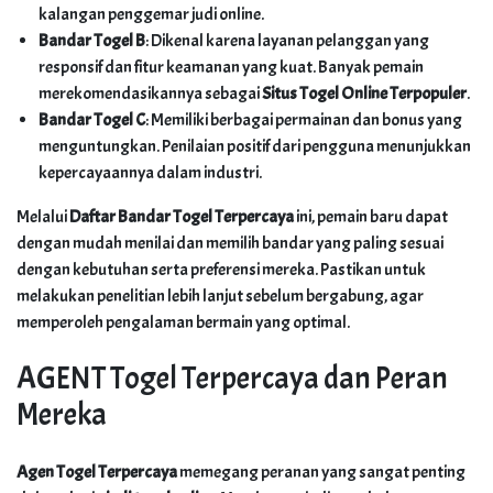
kalangan penggemar judi online.
Bandar Togel B
: Dikenal karena layanan pelanggan yang
responsif dan fitur keamanan yang kuat. Banyak pemain
merekomendasikannya sebagai
Situs Togel Online Terpopuler
.
Bandar Togel C
: Memiliki berbagai permainan dan bonus yang
menguntungkan. Penilaian positif dari pengguna menunjukkan
kepercayaannya dalam industri.
Melalui
Daftar Bandar Togel Terpercaya
ini, pemain baru dapat
dengan mudah menilai dan memilih bandar yang paling sesuai
dengan kebutuhan serta preferensi mereka. Pastikan untuk
melakukan penelitian lebih lanjut sebelum bergabung, agar
memperoleh pengalaman bermain yang optimal.
AGENT Togel Terpercaya dan Peran
Mereka
Agen Togel Terpercaya
memegang peranan yang sangat penting