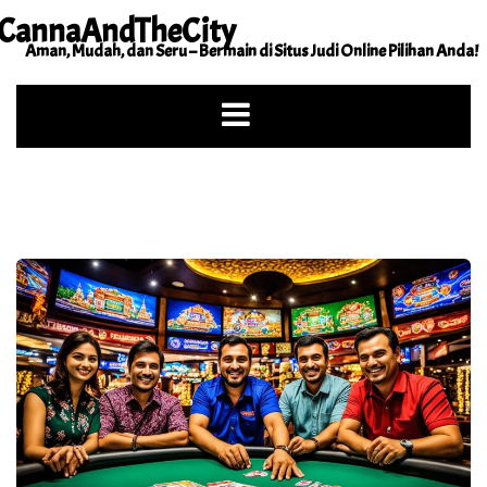
Skip
CannaAndTheCity
to
Aman, Mudah, dan Seru – Bermain di Situs Judi Online Pilihan Anda!
content