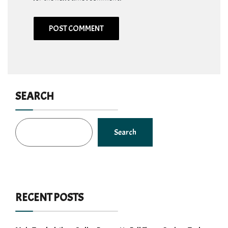
SEARCH
Search
RECENT POSTS