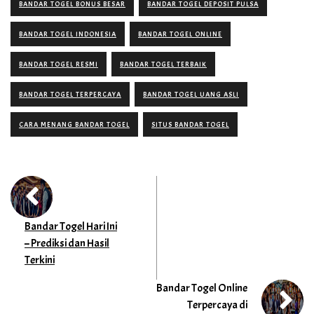
BANDAR TOGEL BONUS BESAR
BANDAR TOGEL DEPOSIT PULSA
BANDAR TOGEL INDONESIA
BANDAR TOGEL ONLINE
BANDAR TOGEL RESMI
BANDAR TOGEL TERBAIK
BANDAR TOGEL TERPERCAYA
BANDAR TOGEL UANG ASLI
CARA MENANG BANDAR TOGEL
SITUS BANDAR TOGEL
Bandar Togel Hari Ini
– Prediksi dan Hasil
Terkini
Bandar Togel Online
Terpercaya di