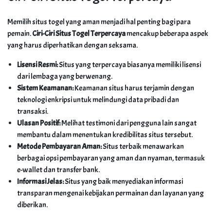
Memilih situs togel yang aman menjadi hal penting bagi para
pemain.
Ciri-Ciri Situs Togel Terpercaya
mencakup beberapa aspek
yang harus diperhatikan dengan seksama.
Lisensi Resmi:
Situs yang terpercaya biasanya memiliki lisensi
dari lembaga yang berwenang.
Sistem Keamanan:
Keamanan situs harus terjamin dengan
teknologi enkripsi untuk melindungi data pribadi dan
transaksi.
Ulasan Positif:
Melihat testimoni dari pengguna lain sangat
membantu dalam menentukan kredibilitas situs tersebut.
Metode Pembayaran Aman:
Situs terbaik menawarkan
berbagai opsi pembayaran yang aman dan nyaman, termasuk
e-wallet dan transfer bank.
Informasi Jelas:
Situs yang baik menyediakan informasi
transparan mengenai kebijakan permainan dan layanan yang
diberikan.