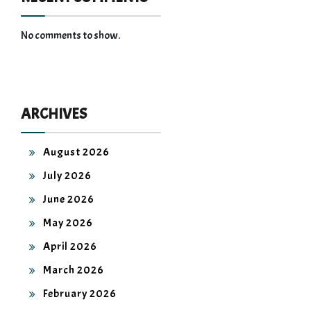
No comments to show.
ARCHIVES
August 2026
July 2026
June 2026
May 2026
April 2026
March 2026
February 2026