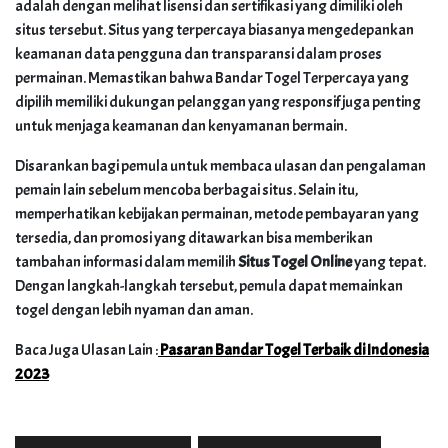
adalah dengan melihat lisensi dan sertifikasi yang dimiliki oleh
situs tersebut. Situs yang terpercaya biasanya mengedepankan
keamanan data pengguna dan transparansi dalam proses
permainan. Memastikan bahwa Bandar Togel Terpercaya yang
dipilih memiliki dukungan pelanggan yang responsif juga penting
untuk menjaga keamanan dan kenyamanan bermain.
Disarankan bagi pemula untuk membaca ulasan dan pengalaman
pemain lain sebelum mencoba berbagai situs. Selain itu,
memperhatikan kebijakan permainan, metode pembayaran yang
tersedia, dan promosi yang ditawarkan bisa memberikan
tambahan informasi dalam memilih
Situs Togel Online
yang tepat.
Dengan langkah-langkah tersebut, pemula dapat memainkan
togel dengan lebih nyaman dan aman.
Baca Juga Ulasan Lain :
Pasaran Bandar Togel Terbaik di Indonesia
2023