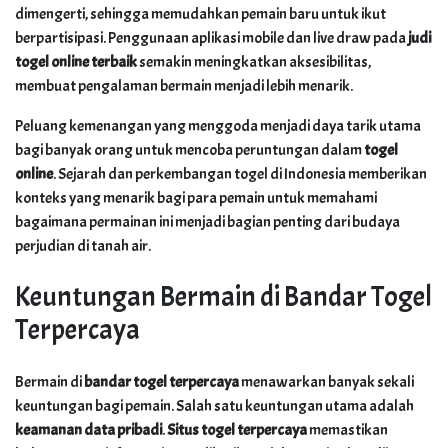
dimengerti, sehingga memudahkan pemain baru untuk ikut
berpartisipasi. Penggunaan aplikasi mobile dan live draw pada
judi
togel online terbaik
semakin meningkatkan aksesibilitas,
membuat pengalaman bermain menjadi lebih menarik.
Peluang kemenangan yang menggoda menjadi daya tarik utama
bagi banyak orang untuk mencoba peruntungan dalam
togel
online
. Sejarah dan perkembangan togel di Indonesia memberikan
konteks yang menarik bagi para pemain untuk memahami
bagaimana permainan ini menjadi bagian penting dari budaya
perjudian di tanah air.
Keuntungan Bermain di Bandar Togel
Terpercaya
Bermain di
bandar togel terpercaya
menawarkan banyak sekali
keuntungan bagi pemain. Salah satu keuntungan utama adalah
keamanan data pribadi
.
Situs togel terpercaya
memastikan