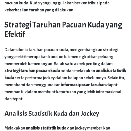
pacuan kuda. Kuda yang unggul akan berkontribusi pada
keberhasilan taruhan yang dilakukan.
Strategi Taruhan Pacuan Kuda yang
Efektif
Dalam dunia taruhan pacuan kuda, mengembangkan strategi
yang efektif merupakan kunci untuk meningkatkan peluang
memperoleh kemenangan. Salah satu aspek penting dalam
strategi taruhan pacuan kuda
adalah melakukan
analisis statistik
kuda
serta performa jockey dalam balapan sebelumnya. Selain itu,
memahami dan menggunakan
informasi pasar taruhan
dapat
membantu dalam membuat keputusan yang lebih informasional
dan tepat.
Analisis Statistik Kuda dan Jockey
Melakukan
analisis statistik kuda
dan jockey memberikan