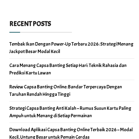
RECENT POSTS
Tembak Ikan Dengan Power-Up Terbaru 2026: Strategi Menang
Jackpot Besar Modal Kecil
Cara Menang Capsa Banting Setiap Hari: Teknik Rahasia dan
Prediksi Kartu Lawan
Review Capsa Banting Online: Bandar Terpercaya Dengan
Taruhan Rendah Hingga Tinggi
Strategi Capsa Banting Anti Kalah – Rumus Susun Kartu Paling
Ampuh untuk Menang di Setiap Permainan
Download Aplikasi Capsa Banting Online Terbaik 2026 – Modal
Kecil, Untung Besar untuk Pemain Cerdas