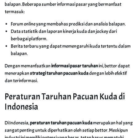
balapan. Beberapa sumber informasi pasar yang bermanfaat
termasuk:
Forum online yang membahas prediksi dan analisis balapan.
Data statistik dan laporan kinerja kuda dan jockey dari
berbagai platform.
Berita terbaru yang dapat memengaruhi kuda tertentu dalam
balapan.
Dengan memanfaatkan
informasi pasar taruhan
ini, bettor dapat
menerapkan
strategi taruhan pacuan kuda
dengan lebih efektif
dan terinformasi.
Peraturan Taruhan Pacuan Kuda di
Indonesia
Di Indonesia,
peraturan taruhan pacuan kuda
merupakan hal yang
sangat penting untuk diperhatikan oleh setiap bettor. Meskipun
industri ini memiliki potensi yang besar, tetap harus mematuhi