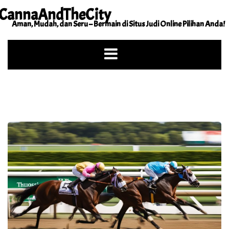
Skip
CannaAndTheCity
to
Aman, Mudah, dan Seru – Bermain di Situs Judi Online Pilihan Anda!
content