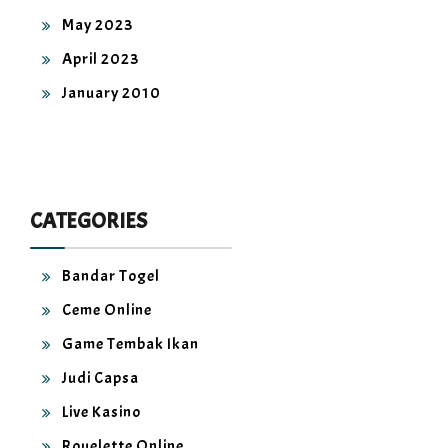
May 2023
April 2023
January 2010
CATEGORIES
Bandar Togel
Ceme Online
Game Tembak Ikan
Judi Capsa
Live Kasino
Rouelette Online