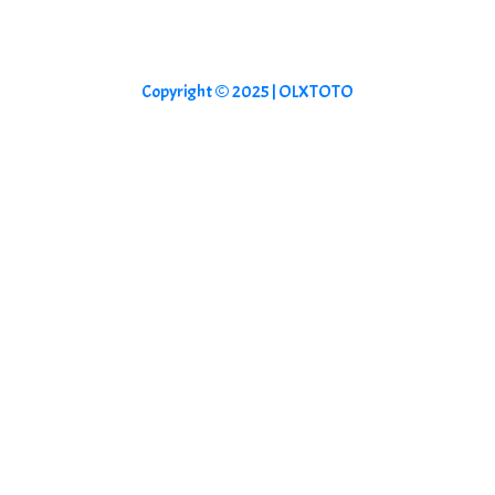
Copyright © 2025 |
OLXTOTO