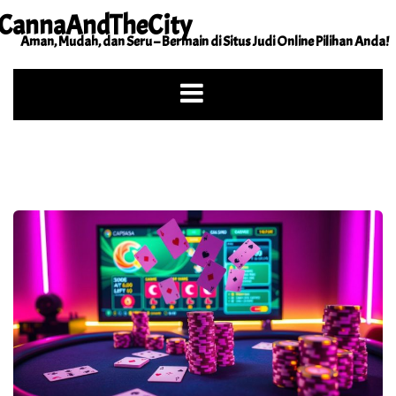
Skip
CannaAndTheCity
to
Aman, Mudah, dan Seru – Bermain di Situs Judi Online Pilihan Anda!
content