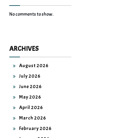
No comments to show.
ARCHIVES
August 2026
July 2026
June 2026
May 2026
April 2026
March 2026
February 2026