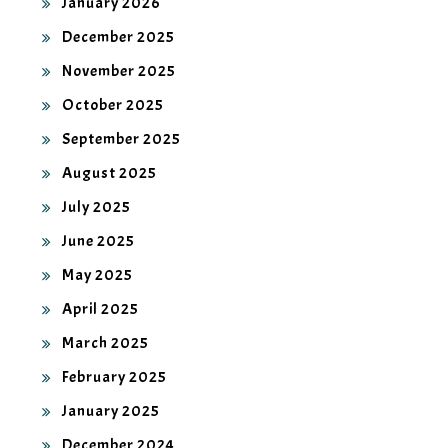
January 2026
December 2025
November 2025
October 2025
September 2025
August 2025
July 2025
June 2025
May 2025
April 2025
March 2025
February 2025
January 2025
December 2024