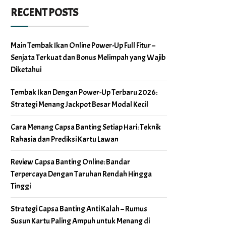
RECENT POSTS
Main Tembak Ikan Online Power-Up Full Fitur –
Senjata Terkuat dan Bonus Melimpah yang Wajib
Diketahui
Tembak Ikan Dengan Power-Up Terbaru 2026:
Strategi Menang Jackpot Besar Modal Kecil
Cara Menang Capsa Banting Setiap Hari: Teknik
Rahasia dan Prediksi Kartu Lawan
Review Capsa Banting Online: Bandar
Terpercaya Dengan Taruhan Rendah Hingga
Tinggi
Strategi Capsa Banting Anti Kalah – Rumus
Susun Kartu Paling Ampuh untuk Menang di