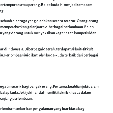
ertempuran atau perang. Balap kuda ini menjadi semacam
ng.
i sebuah olahraga yang diadakan secara teratur. Orang-orang
memperebutkan gelar juara di berbagai perlombaan. Balap
nton yang datang untuk menyaksikan keganasan kompetisi dan
 di Indonesia. Di berbagai daerah, terdapat sirkuit-
sirkuit
 Perlombaan ini diikuti oleh kuda-kuda terbaik dari berbagai
gat menarik bagi banyak orang. Pertama, keahlian joki dalam
lap kuda. Joki-joki handal memiliki teknik khusus dalam
anjang perlombaan.
erlomba memberikan pengalaman yang luar biasa bagi