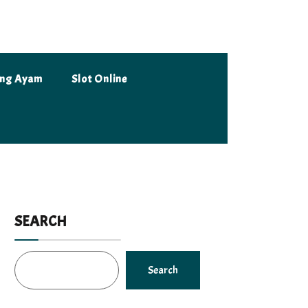
ng Ayam
Slot Online
SEARCH
Search