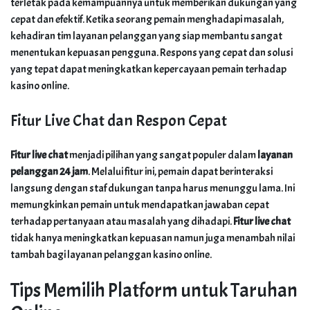
terletak pada kemampuannya untuk memberikan dukungan yang
cepat dan efektif. Ketika seorang pemain menghadapi masalah,
kehadiran tim layanan pelanggan yang siap membantu sangat
menentukan kepuasan pengguna. Respons yang cepat dan solusi
yang tepat dapat meningkatkan kepercayaan pemain terhadap
kasino online.
Fitur Live Chat dan Respon Cepat
Fitur live chat
menjadi pilihan yang sangat populer dalam
layanan
pelanggan 24 jam
. Melalui fitur ini, pemain dapat berinteraksi
langsung dengan staf dukungan tanpa harus menunggu lama. Ini
memungkinkan pemain untuk mendapatkan jawaban cepat
terhadap pertanyaan atau masalah yang dihadapi.
Fitur live chat
tidak hanya meningkatkan kepuasan namun juga menambah nilai
tambah bagi layanan pelanggan kasino online.
Tips Memilih Platform untuk Taruhan