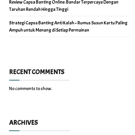
Review Capsa Banting Online: Bandar Terpercaya Dengan
Taruhan Rendah Hingga Tinggi
Strategi Capsa Banting Anti Kalah – Rumus Susun Kartu Paling
Ampuh untuk Menang di Setiap Permainan
RECENT COMMENTS
No comments to show.
ARCHIVES