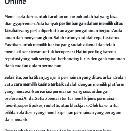
Online
Memilih platform untuk taruhan online bukanlah hal yang bisa
dianggap remeh. Ada banyak
pertimbangan dalam memilih situs
taruhan
yang perlu diperhatikan agar pengalaman berjudi Anda
aman dan menyenangkan. Salah satunya adalah reputasi situs.
Pastikan untuk memilih kasino yang sudah dikenal dan telah
memiliki lisensi resmi untuk beroperasi. Hal ini penting karena
reputasi yang baik seringkali berbanding lurus dengan keamanan
dan keadilan dalam permainan.
Selain itu, perhatikan juga jenis permainan yang ditawarkan. Salah
satu
cara memilih kasino terbaik
adalah dengan memilih platform
yang menawarkan variasi permainan yang sesuai dengan
preferensi Anda. Setiap pemain tentu memiliki jenis permainan
favorit, seperti poker, roulette, atau blackjack. Oleh karena itu,
pilihlah platform yang memiliki pilihan permainan yang beragam
dan menarik.