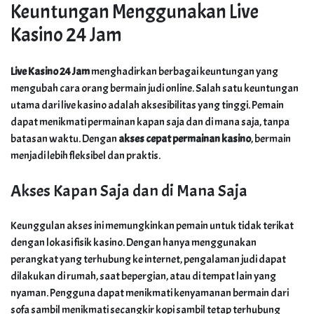
Keuntungan Menggunakan Live
Kasino 24 Jam
Live Kasino 24 Jam
menghadirkan berbagai keuntungan yang
mengubah cara orang bermain judi online. Salah satu keuntungan
utama dari live kasino adalah aksesibilitas yang tinggi. Pemain
dapat menikmati permainan kapan saja dan di mana saja, tanpa
batasan waktu. Dengan
akses cepat permainan kasino
, bermain
menjadi lebih fleksibel dan praktis.
Akses Kapan Saja dan di Mana Saja
Keunggulan akses ini memungkinkan pemain untuk tidak terikat
dengan lokasi fisik kasino. Dengan hanya menggunakan
perangkat yang terhubung ke internet, pengalaman judi dapat
dilakukan di rumah, saat bepergian, atau di tempat lain yang
nyaman. Pengguna dapat menikmati kenyamanan bermain dari
sofa sambil menikmati secangkir kopi sambil tetap terhubung