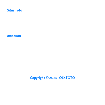
Situs Toto
omacuan
Copyright © 2025 |
OLXTOTO