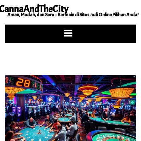
Skip
CannaAndTheCity
to
Aman, Mudah, dan Seru – Bermain di Situs Judi Online Pilihan Anda!
content