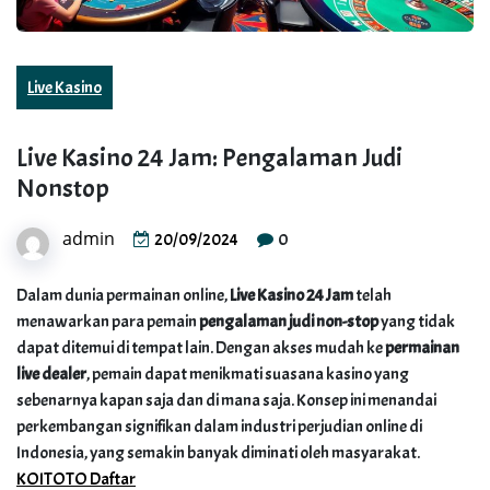
Live Kasino
Live Kasino 24 Jam: Pengalaman Judi
Nonstop
admin
0
20/09/2024
Dalam dunia permainan online,
Live Kasino 24 Jam
telah
menawarkan para pemain
pengalaman judi non-stop
yang tidak
dapat ditemui di tempat lain. Dengan akses mudah ke
permainan
live dealer
, pemain dapat menikmati suasana kasino yang
sebenarnya kapan saja dan di mana saja. Konsep ini menandai
perkembangan signifikan dalam industri perjudian online di
Indonesia, yang semakin banyak diminati oleh masyarakat.
KOITOTO Daftar