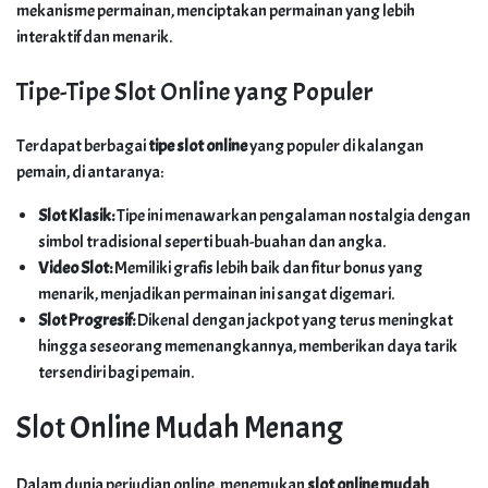
mekanisme permainan, menciptakan permainan yang lebih
interaktif dan menarik.
Tipe-Tipe Slot Online yang Populer
Terdapat berbagai
tipe slot online
yang populer di kalangan
pemain, di antaranya:
Slot Klasik:
Tipe ini menawarkan pengalaman nostalgia dengan
simbol tradisional seperti buah-buahan dan angka.
Video Slot:
Memiliki grafis lebih baik dan fitur bonus yang
menarik, menjadikan permainan ini sangat digemari.
Slot Progresif:
Dikenal dengan jackpot yang terus meningkat
hingga seseorang memenangkannya, memberikan daya tarik
tersendiri bagi pemain.
Slot Online Mudah Menang
Dalam dunia perjudian online, menemukan
slot online mudah