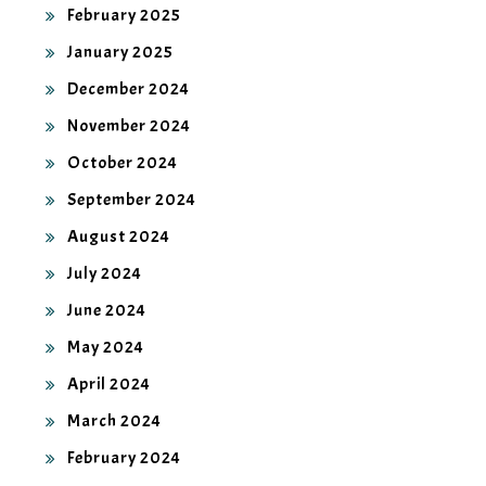
February 2025
January 2025
December 2024
November 2024
October 2024
September 2024
August 2024
July 2024
June 2024
May 2024
April 2024
March 2024
February 2024