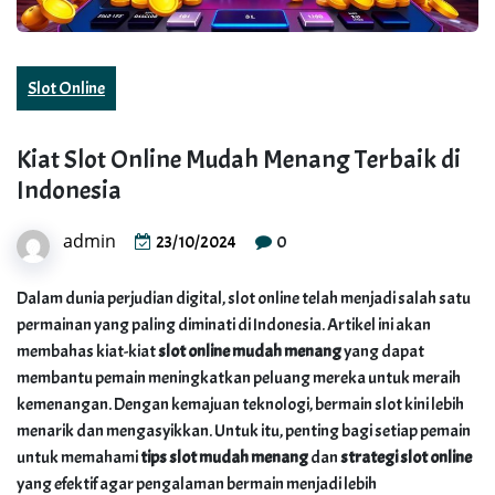
Slot Online
Kiat Slot Online Mudah Menang Terbaik di
Indonesia
admin
0
23/10/2024
Dalam dunia perjudian digital, slot online telah menjadi salah satu
permainan yang paling diminati di Indonesia. Artikel ini akan
membahas kiat-kiat
slot online mudah menang
yang dapat
membantu pemain meningkatkan peluang mereka untuk meraih
kemenangan. Dengan kemajuan teknologi, bermain slot kini lebih
menarik dan mengasyikkan. Untuk itu, penting bagi setiap pemain
untuk memahami
tips slot mudah menang
dan
strategi slot online
yang efektif agar pengalaman bermain menjadi lebih