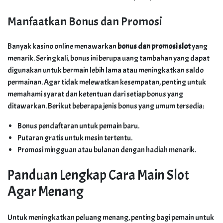
Manfaatkan Bonus dan Promosi
Banyak kasino online menawarkan
bonus dan promosi slot
yang
menarik. Seringkali, bonus ini berupa uang tambahan yang dapat
digunakan untuk bermain lebih lama atau meningkatkan saldo
permainan. Agar tidak melewatkan kesempatan, penting untuk
memahami syarat dan ketentuan dari setiap bonus yang
ditawarkan. Berikut beberapa jenis bonus yang umum tersedia:
Bonus pendaftaran untuk pemain baru.
Putaran gratis untuk mesin tertentu.
Promosi mingguan atau bulanan dengan hadiah menarik.
Panduan Lengkap Cara Main Slot
Agar Menang
Untuk meningkatkan peluang menang, penting bagi pemain untuk