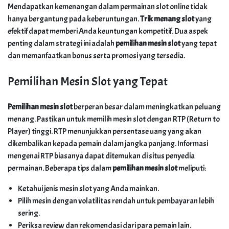
Mendapatkan kemenangan dalam permainan slot online tidak
hanya bergantung pada keberuntungan.
Trik menang slot
yang
efektif dapat memberi Anda keuntungan kompetitif. Dua aspek
penting dalam strategi ini adalah
pemilihan mesin slot
yang tepat
dan memanfaatkan bonus serta promosi yang tersedia.
Pemilihan Mesin Slot yang Tepat
Pemilihan mesin slot
berperan besar dalam meningkatkan peluang
menang. Pastikan untuk memilih mesin slot dengan RTP (Return to
Player) tinggi. RTP menunjukkan persentase uang yang akan
dikembalikan kepada pemain dalam jangka panjang. Informasi
mengenai RTP biasanya dapat ditemukan di situs penyedia
permainan. Beberapa tips dalam
pemilihan mesin slot
meliputi:
Ketahui jenis mesin slot yang Anda mainkan.
Pilih mesin dengan volatilitas rendah untuk pembayaran lebih
sering.
Periksa review dan rekomendasi dari para pemain lain.