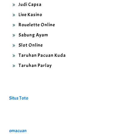
Judi Capsa
Live Kasino
Rouelette Online
Sabung Ayam
Slot Online
Taruhan Pacuan Kuda
Taruhan Parlay
Situs Toto
omacuan