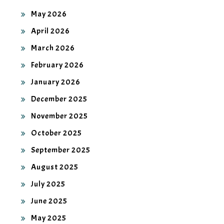
May 2026
April 2026
March 2026
February 2026
January 2026
December 2025
November 2025
October 2025
September 2025
August 2025
July 2025
June 2025
May 2025