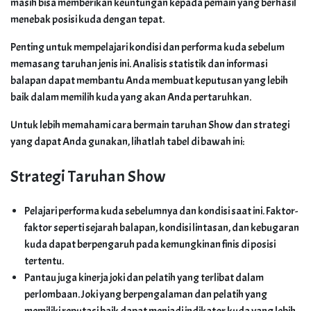
masih bisa memberikan keuntungan kepada pemain yang berhasil
menebak posisi kuda dengan tepat.
Penting untuk mempelajari kondisi dan performa kuda sebelum
memasang taruhan jenis ini. Analisis statistik dan informasi
balapan dapat membantu Anda membuat keputusan yang lebih
baik dalam memilih kuda yang akan Anda pertaruhkan.
Untuk lebih memahami cara bermain taruhan Show dan strategi
yang dapat Anda gunakan, lihatlah tabel di bawah ini:
Strategi Taruhan Show
Pelajari performa kuda sebelumnya dan kondisi saat ini. Faktor-
faktor seperti sejarah balapan, kondisi lintasan, dan kebugaran
kuda dapat berpengaruh pada kemungkinan finis di posisi
tertentu.
Pantau juga kinerja joki dan pelatih yang terlibat dalam
perlombaan. Joki yang berpengalaman dan pelatih yang