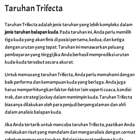
Taruhan Trifecta
Taruhan Trifecta adalah jenis taruhan yang lebih kompleks dalam
jenis taruhan balapan kuda
. Pada taruhan ini, Anda perlu memilih
tiga kuda yang akan finis di posisi pertama, kedua, dan ketiga
dengan urutan yang tepat. Taruhan ini menawarkan peluang
pembayaran yang tinggi jika Anda berhasil memprediksi urutan
kuda-kuda tersebut secara akurat.
Untuk memasang taruhan Trifecta, Anda perlu memahami dengan
baik performa dan kemampuan kuda yang berlaga. Anda juga
harus memperhitungkan faktor-faktor lain seperti cuaca, kondisi
trek, dan strategi jockey dalam memimpin kuda. Taruhan Trifecta
biasanya dilakukan oleh para penjudi berpengalaman dan ahli
dalam analisis balapan kuda.
Jika Anda tertarik untuk mencoba taruhan Trifecta, pastikan Anda
melakukan riset yang mendalam dan menganalisis dengan cermat
sebelum memasang taruhan. Pelajari riwayat performa kuda,