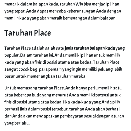
menarik dalam balapan kuda, taruhan Win bisa menjadi pilihan
yang tepat. Anda dapat mencoba keberuntungan Anda dengan
memilih kuda yang akan meraih kemenangan dalam balapan.
Taruhan Place
Taruhan Place adalah salah satu
jenis taruhan balapan kuda
yang
populer. Dalam taruhan ini, Anda memiliki pilihan untuk memilih
kuda yang akan finis di posisi utama atau kedua. Taruhan Place
sangat cocok bagi para pemain yang ingin memiliki peluang lebih
besar untuk memenangkan taruhan mereka.
Untuk memasang taruhan Place, Anda hanya perlu memilih satu
atau beberapa kuda yang menurut Anda memiliki potensi untuk
finis di posisi utama atau kedua. Jika kuda-kuda yang Anda pilih
berhasil finis dalam posisi tersebut, taruhan Anda akan berhasil
dan Anda akan mendapatkan pembayaran sesuai dengan aturan
yang berlaku.