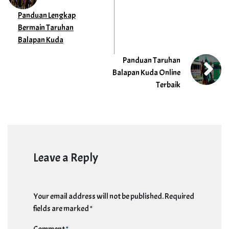
Panduan Lengkap
Bermain Taruhan
Balapan Kuda
Panduan Taruhan
Balapan Kuda Online
Terbaik
Leave a Reply
Your email address will not be published.
Required
fields are marked
*
Comment
*