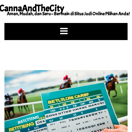
Skip
CannaAndTheCity
to
Aman, Mudah, dan Seru – Bermain di Situs Judi Online Pilihan Anda!
content