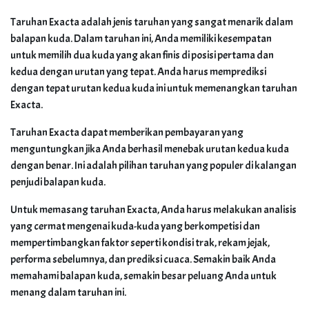
Taruhan Exacta adalah jenis taruhan yang sangat menarik dalam
balapan kuda. Dalam taruhan ini, Anda memiliki kesempatan
untuk memilih dua kuda yang akan finis di posisi pertama dan
kedua dengan urutan yang tepat. Anda harus memprediksi
dengan tepat urutan kedua kuda ini untuk memenangkan taruhan
Exacta.
Taruhan Exacta dapat memberikan pembayaran yang
menguntungkan jika Anda berhasil menebak urutan kedua kuda
dengan benar. Ini adalah pilihan taruhan yang populer di kalangan
penjudi balapan kuda.
Untuk memasang taruhan Exacta, Anda harus melakukan analisis
yang cermat mengenai kuda-kuda yang berkompetisi dan
mempertimbangkan faktor seperti kondisi trak, rekam jejak,
performa sebelumnya, dan prediksi cuaca. Semakin baik Anda
memahami balapan kuda, semakin besar peluang Anda untuk
menang dalam taruhan ini.