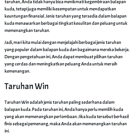
taruhan, Anda tidak hanya bisa menikmati kegembiraan balapan
kuda, tetapi juga memiliki kesempatan untuk mendapatkan
keuntungan finansial. Jenis taruhan yang tersedia dalam balapan
kuda menawarkan berbagai tingkat kesulitan dan peluang untuk
memenangkan taruhan.
Jadi, mari kita mulai dengan menjelajahi berbagai jenis taruhan
yang populer dalam balapan kuda dan bagaimana mereka bekerja.
Dengan pengetahuan ini, Anda dapat membuat pilihan taruhan
yang cerdas dan meningkatkan peluang Anda untuk meraih
kemenangan.
Taruhan Win
Taruhan Win adalah jenis taruhan paling sederhana dalam
balapan kuda. Pada taruhan ini, Anda hanya perlu memilih kuda
yang akan memenangkan perlombaan. Jika kuda tersebut berhasil
finis sebagai pemenang, maka Anda akan memenangkan taruhan
ini.