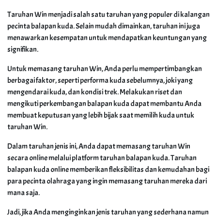
Taruhan Win menjadi salah satu taruhan yang populer di kalangan
pecinta balapan kuda. Selain mudah dimainkan, taruhan ini juga
menawarkan kesempatan untuk mendapatkan keuntungan yang
signifikan.
Untuk memasang taruhan Win, Anda perlu mempertimbangkan
berbagai faktor, seperti performa kuda sebelumnya, joki yang
mengendarai kuda, dan kondisi trek. Melakukan riset dan
mengikuti perkembangan balapan kuda dapat membantu Anda
membuat keputusan yang lebih bijak saat memilih kuda untuk
taruhan Win.
Dalam taruhan jenis ini, Anda dapat memasang taruhan Win
secara online melalui platform taruhan balapan kuda. Taruhan
balapan kuda online memberikan fleksibilitas dan kemudahan bagi
para pecinta olahraga yang ingin memasang taruhan mereka dari
mana saja.
Jadi, jika Anda menginginkan jenis taruhan yang sederhana namun