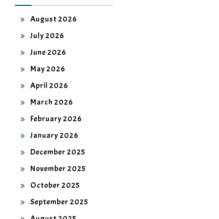
August 2026
July 2026
June 2026
May 2026
April 2026
March 2026
February 2026
January 2026
December 2025
November 2025
October 2025
September 2025
August 2025