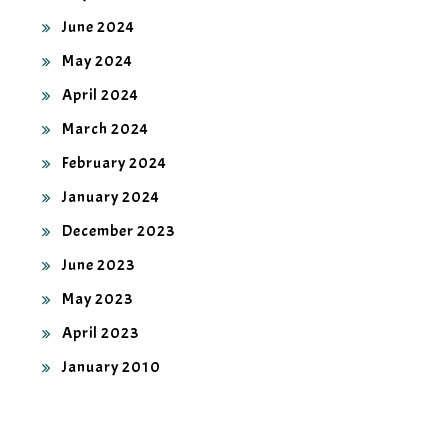
June 2024
May 2024
April 2024
March 2024
February 2024
January 2024
December 2023
June 2023
May 2023
April 2023
January 2010