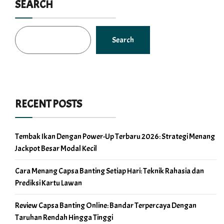
SEARCH
Search
RECENT POSTS
Tembak Ikan Dengan Power-Up Terbaru 2026: Strategi Menang
Jackpot Besar Modal Kecil
Cara Menang Capsa Banting Setiap Hari: Teknik Rahasia dan
Prediksi Kartu Lawan
Review Capsa Banting Online: Bandar Terpercaya Dengan
Taruhan Rendah Hingga Tinggi