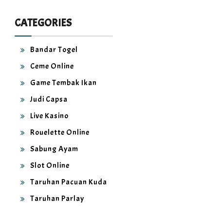
CATEGORIES
Bandar Togel
Ceme Online
Game Tembak Ikan
Judi Capsa
Live Kasino
Rouelette Online
Sabung Ayam
Slot Online
Taruhan Pacuan Kuda
Taruhan Parlay