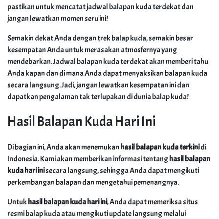
pastikan untuk mencatat jadwal balapan kuda terdekat dan
jangan lewatkan momen seru ini!
Semakin dekat Anda dengan trek balap kuda, semakin besar
kesempatan Anda untuk merasakan atmosfernya yang
mendebarkan. Jadwal balapan kuda terdekat akan memberi tahu
Anda kapan dan di mana Anda dapat menyaksikan balapan kuda
secara langsung. Jadi, jangan lewatkan kesempatan ini dan
dapatkan pengalaman tak terlupakan di dunia balap kuda!
Hasil Balapan Kuda Hari Ini
Di bagian ini, Anda akan menemukan
hasil balapan kuda terkini
di
Indonesia. Kami akan memberikan informasi tentang
hasil balapan
kuda hari ini
secara langsung, sehingga Anda dapat mengikuti
perkembangan balapan dan mengetahui pemenangnya.
Untuk
hasil balapan kuda hari ini
, Anda dapat memeriksa situs
resmi balap kuda atau mengikuti update langsung melalui