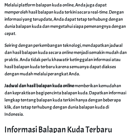
Melalui platform balapan kuda online, Anda juga dapat
memperoleh hasil balapan kuda terkini secara real-time. Dengan
informasi yang terupdate, Anda dapat tetap terhubung dengan
dunia balapan kuda dan mengetahui siapa pemenangnya dengan
cepat.
Seiring dengan perkembangan teknologi, mendapatkan jadwal
dan hasil balapan kuda secara online menjadi semakin mudah dan
praktis. Anda tidak perlu khawatir ketinggalan informasi atau
hasil balapan kuda terbaru karena semuanya dapat diakses
dengan mudah melalui perangkat Anda.
Jadwal dan hasil balapan kuda online
memberikan kemudahan
dan kepraktisan bagi pencinta balapan kuda. Dapatkan informasi
lengkap tentang balapan kuda terkini hanya dengan beberapa
klik, dan tetap terhubung dengan dunia balapan kuda di
Indonesia.
Informasi Balapan Kuda Terbaru