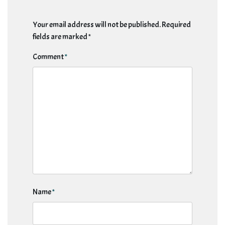
Your email address will not be published.
Required
fields are marked
*
Comment
*
Name
*