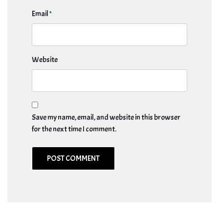
Email
*
Website
Save my name, email, and website in this browser
for the next time I comment.