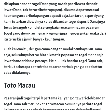
disiapkan bandar togel Dana yang sudah pasti lewat deposit
lewat Dana, tak berarti beberapa penjudi cuma dapat merasai
keuntungan dari kelapangan deposit saja. Lantaran, seperti yang
kami tuturkan diawalnya kalau di bandar togel deposit Dana juga
terus tersuguh komplet serangkaian macam-macam pasaran
togel yang demikian menarik namun juga mengesankan maka dari
itu terus bisa jamin banyak keuntungan.
Oleh karena itu, dengan cuma dengan modal pembayaran Dana
saja, seluruhnya bettor bisa nikmati tipe pasaran togel mana saja
lewat bandar bisa dipercaya. Melalui link bandar togel Dana sah,
berikut beberapa contoh tipe pasaran terbaik yang dapat bettor
coba didalamnya:
Toto Macau
Pasaran judi togel terpilih pertama kali yang ditawari oleh bandar
togel Dana sah merupakan toto macau. Semuanya pecinta togel
keliatannya sudah akrab bernama toto macau dalam judi togel