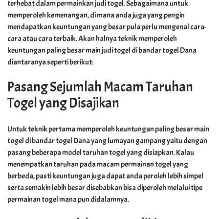
terhebat dalam permainkan judi togel. Sebagaimana untuk
memperoleh kemenangan, di mana anda juga yang pengin
mendapatkan keuntungan yang besar pula perlu mengenal cara-
cara atau cara terbaik. Akan halnya teknik memperoleh
keuntungan paling besar main judi togel di bandar togel Dana
diantaranya seperti berikut:
Pasang Sejumlah Macam Taruhan
Togel yang Disajikan
Untuk teknik pertama memperoleh keuntungan paling besar main
togel di bandar togel Dana yang lumayan gampang yaitu dengan
pasang beberapa model taruhan togel yang disiapkan. Kalau
menempatkan taruhan pada macam permainan togel yang
berbeda, pasti keuntungan juga dapat anda peroleh lebih simpel
serta semakin lebih besar disebabkan bisa diperoleh melalui tipe
permainan togel mana pun didalamnya.