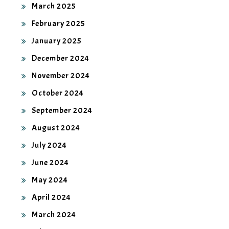
March 2025
February 2025
January 2025
December 2024
November 2024
October 2024
September 2024
August 2024
July 2024
June 2024
May 2024
April 2024
March 2024