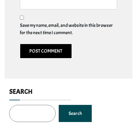
Save my name, email, and website in this browser
for the next time I comment.
SEARCH
Search