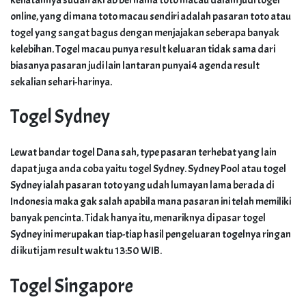
online, yang di mana toto macau sendiri adalah pasaran toto atau
togel yang sangat bagus dengan menjajakan seberapa banyak
kelebihan. Togel macau punya result keluaran tidak sama dari
biasanya pasaran judi lain lantaran punyai 4 agenda result
sekalian sehari-harinya.
Togel Sydney
Lewat bandar togel Dana sah, type pasaran terhebat yang lain
dapat juga anda coba yaitu togel Sydney. Sydney Pool atau togel
Sydney ialah pasaran toto yang udah lumayan lama berada di
Indonesia maka gak salah apabila mana pasaran ini telah memiliki
banyak pencinta. Tidak hanya itu, menariknya di pasar togel
Sydney ini merupakan tiap-tiap hasil pengeluaran togelnya ringan
di ikuti jam result waktu 13:50 WIB.
Togel Singapore