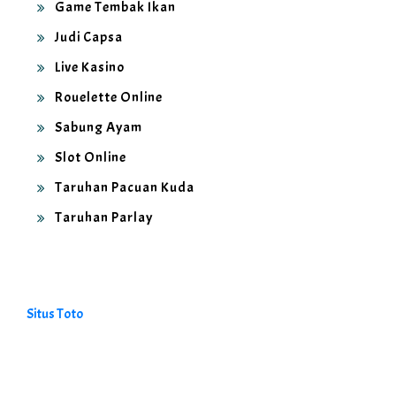
Game Tembak Ikan
Judi Capsa
Live Kasino
Rouelette Online
Sabung Ayam
Slot Online
Taruhan Pacuan Kuda
Taruhan Parlay
Situs Toto