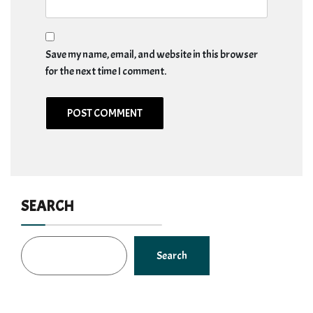
Save my name, email, and website in this browser
for the next time I comment.
SEARCH
Search