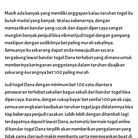
Masih ada banyak yang memiliki anggapan kalau taruhan togel itu
butuh modal yang banyak. Walau sebenarnya, dengan
memastikan bandar yang cocok dan dapat dipercaya sangat
mungkin banyak penjudi bisa nikmati judi togel dengan gampang
meskipun dengan sedikitnya bet paling murah sekalinya.
Semuanya itu sekarang dapat anda mewujudkan secara
tergabung lewat bandar togel Dana terhebat yang di mana untuk
memberinya keringanan anggotanya dalam taruhan disajikan
sekurang-kurangnya bet 100 paling murah.
Judi togel Dana dengan minimum bet 100 satu diantara
penawaran terhebat sekalian bagus sekali dari bandar togel bisa
dipercaya. Karena, dengan cukup bayar bet senilai 100 perak saja,
semua serangkaian kesibukan taruhan togel juga didalamnya bisa
tiap beberapa penjudi rasakan. Lebih-lebih dengan ditambah lagi
terdapatnya deposit lewat Dana, automatic bermain togel online
di bandar togel Dana terpilih akan memberikan pengalaman yang
tidak sama dan jauh makin membantu serta mengesankan buat di