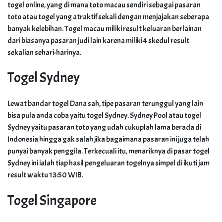
togel online, yang di mana toto macau sendiri sebagai pasaran
toto atau togel yang atraktif sekali dengan menjajakan seberapa
banyak kelebihan. Togel macau miliki result keluaran berlainan
dari biasanya pasaran judi lain karena miliki 4 skedul result
sekalian sehari-harinya.
Togel Sydney
Lewat bandar togel Dana sah, tipe pasaran terunggul yang lain
bisa pula anda coba yaitu togel Sydney. Sydney Pool atau togel
Sydney yaitu pasaran toto yang udah cukuplah lama berada di
Indonesia hingga gak salah jika bagaimana pasaran ini juga telah
punyai banyak penggila. Terkecuali itu, menariknya di pasar togel
Sydney ini ialah tiap hasil pengeluaran togelnya simpel di ikuti jam
result waktu 13:50 WIB.
Togel Singapore