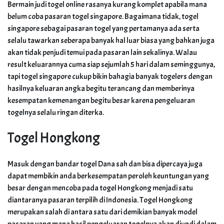
Bermain judi togel online rasanya kurang komplet apabila mana
belum coba pasaran togel singapore. Bagaimana tidak, togel
singapore sebagai pasaran togel yang pertamanya ada serta
selalu tawarkan seberapa banyak hal luar biasa yang bahkan juga
akan tidak penjudi temui pada pasaran lain sekalinya. Walau
result keluarannya cuma siap sejumlah 5 hari dalam seminggunya,
tapi togel singapore cukup bikin bahagia banyak togelers dengan
hasilnya keluaran angka begitu terancang dan memberinya
kesempatan kemenangan begitu besar karena pengeluaran
togelnya selalu ringan diterka.
Togel Hongkong
Masuk dengan bandar togel Dana sah dan bisa dipercaya juga
dapat membikin anda berkesempatan peroleh keuntungan yang
besar dengan mencoba pada togel Hongkong menjadi satu
diantaranya pasaran terpilih di Indonesia. Togel Hongkong
merupakan salah di antara satu dari demikian banyak model