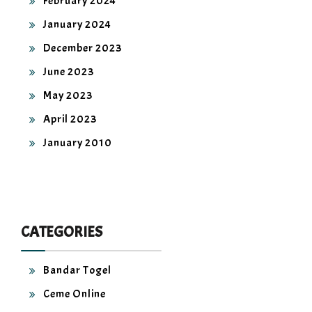
February 2024
January 2024
December 2023
June 2023
May 2023
April 2023
January 2010
CATEGORIES
Bandar Togel
Ceme Online