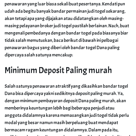
penawaran yang luar biasa sekali buat pesertanya. Kendati pun
udah ada begitu banyak bandar permainan judi togel sekarang,
akan tetapi apa yang dijajakan atau didatangkan oleh masing-
masing pelayanan broker judi togel pastilah berlainan. Nach, buat
mengenali pembedanya dengan bandar togel pada biasanya biar
tidak salah memutuskan, baca berikut di bawah ini pelbagai
penawaran bagus yang diberi oleh bandar togel Dana paling
dipercaya salah satunya mencakup:
Minimum Deposit Paling murah
Salah satunya penawaran atraktif yang dikasihkan bandar togel
Dana bisa dipercaya yakni sedikitnya deposit paling murah. Ya,
dengan minimum pembayaran deposit Dana paling murah, akan
memberinya keuntungan lebih bagi beberapa penjudi atau
anggota didalamnya karena memasangkan judi togel tidak perlu
modal yang besar namun masih berpeluang buat mendapat
bermacam ragam keuntungan didalamnya. Dalam pada itu,