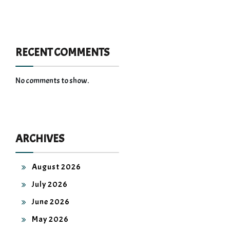
RECENT COMMENTS
No comments to show.
ARCHIVES
August 2026
July 2026
June 2026
May 2026