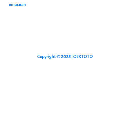
omacuan
Copyright © 2025 |
OLXTOTO