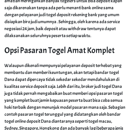
amatlah meringankan banyak togelers untuk bisa deposit kapan
saja dikarenakan tanpa ada perlu menanti bank online sama
dengan pelayanan judi togel deposit rekening bank yang umum
disiapkan biro judi umumnya . Sehingga, oleh karena ada service
negosiasi 24 jam, baik deposit atau withdraw tentunya dapat
dilaksanakan seluruhnya peserta setiap waktu.
Opsi Pasaran Togel Amat Komplet
Walaupun dikenali mempunyai pelayanan deposit terhebat yang
membantu dan memberi keuntungan, akan tetapi bandar togel
Dana dapat dipercaya tidak sekedar sekedar mendahulukan di
kualitas service deposit saja. Lebih dari itu, broker judi togel Dana
juga tidak pernah mengabaikan buat memberi opsi pasaran togel
yang komplet buat jamin kepuasan peserta buat bisa coba semua
hoki terbaik dengan menunjuk model pasaran mana saja. Sebagian
contoh pasaran togel terunggul yang didatangkan oleh bandar
togel online deposit Dana diantaranya seperti togel macau,
Sydney, Singapore, Hongkong dan ada banyak lagi beberapa jenis