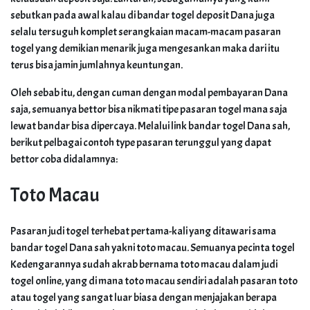
sebutkan pada awal kalau di bandar togel deposit Dana juga
selalu tersuguh komplet serangkaian macam-macam pasaran
togel yang demikian menarik juga mengesankan maka dari itu
terus bisa jamin jumlahnya keuntungan.
Oleh sebab itu, dengan cuman dengan modal pembayaran Dana
saja, semuanya bettor bisa nikmati tipe pasaran togel mana saja
lewat bandar bisa dipercaya. Melalui link bandar togel Dana sah,
berikut pelbagai contoh type pasaran terunggul yang dapat
bettor coba didalamnya:
Toto Macau
Pasaran judi togel terhebat pertama-kali yang ditawari sama
bandar togel Dana sah yakni toto macau. Semuanya pecinta togel
Kedengarannya sudah akrab bernama toto macau dalam judi
togel online, yang di mana toto macau sendiri adalah pasaran toto
atau togel yang sangat luar biasa dengan menjajakan berapa