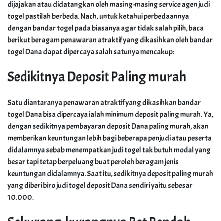
dijajakan atau didatangkan oleh masing-masing service agen judi
togel pastilah berbeda. Nach, untuk ketahui perbedaannya
dengan bandar togel pada biasanya agar tidak salah pilih, baca
berikut beragam penawaran atraktif yang dikasihkan oleh bandar
togel Dana dapat dipercaya salah satunya mencakup:
Sedikitnya Deposit Paling murah
Satu diantaranya penawaran atraktif yang dikasihkan bandar
togel Dana bisa dipercaya ialah minimum deposit paling murah. Ya,
dengan sedikitnya pembayaran deposit Dana paling murah, akan
memberikan keuntungan lebih bagi beberapa penjudi atau peserta
didalamnya sebab menempatkan judi togel tak butuh modal yang
besar tapi tetap berpeluang buat peroleh beragam jenis
keuntungan didalamnya. Saat itu, sedikitnya deposit paling murah
yang diberi biro judi togel deposit Dana sendiri yaitu sebesar
10.000.