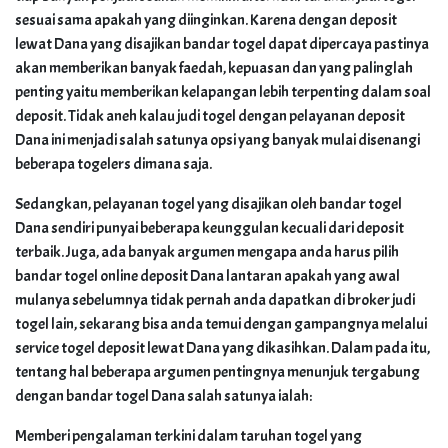
sesuai sama apakah yang diinginkan. Karena dengan deposit
lewat Dana yang disajikan bandar togel dapat dipercaya pastinya
akan memberikan banyak faedah, kepuasan dan yang palinglah
penting yaitu memberikan kelapangan lebih terpenting dalam soal
deposit. Tidak aneh kalau judi togel dengan pelayanan deposit
Dana ini menjadi salah satunya opsi yang banyak mulai disenangi
beberapa togelers dimana saja.
Sedangkan, pelayanan togel yang disajikan oleh bandar togel
Dana sendiri punyai beberapa keunggulan kecuali dari deposit
terbaik. Juga, ada banyak argumen mengapa anda harus pilih
bandar togel online deposit Dana lantaran apakah yang awal
mulanya sebelumnya tidak pernah anda dapatkan di broker judi
togel lain, sekarang bisa anda temui dengan gampangnya melalui
service togel deposit lewat Dana yang dikasihkan. Dalam pada itu,
tentang hal beberapa argumen pentingnya menunjuk tergabung
dengan bandar togel Dana salah satunya ialah:
Memberi pengalaman terkini dalam taruhan togel yang