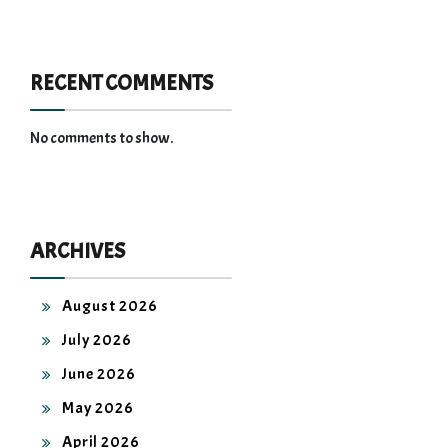
RECENT COMMENTS
No comments to show.
ARCHIVES
August 2026
July 2026
June 2026
May 2026
April 2026