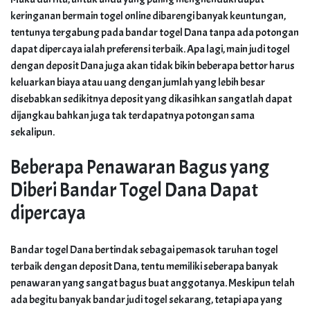
keringanan bermain togel online dibarengi banyak keuntungan,
tentunya tergabung pada bandar togel Dana tanpa ada potongan
dapat dipercaya ialah preferensi terbaik. Apa lagi, main judi togel
dengan deposit Dana juga akan tidak bikin beberapa bettor harus
keluarkan biaya atau uang dengan jumlah yang lebih besar
disebabkan sedikitnya deposit yang dikasihkan sangatlah dapat
dijangkau bahkan juga tak terdapatnya potongan sama
sekalipun.
Beberapa Penawaran Bagus yang
Diberi Bandar Togel Dana Dapat
dipercaya
Bandar togel Dana bertindak sebagai pemasok taruhan togel
terbaik dengan deposit Dana, tentu memiliki seberapa banyak
penawaran yang sangat bagus buat anggotanya. Meskipun telah
ada begitu banyak bandar judi togel sekarang, tetapi apa yang