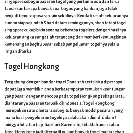
singapore sebagai pasaran togel yang pertama ada dan terus
tawarkan berapa banyak soal bagus yang bahkan juga tidak
penjudi temui di pasaran lain sekalinya. Kendati result keluarannya
cuman siap sejumlah 5 hari dalam seminggunya, akan tetapi togel
singapore cukup bikin senang beberapa togelers dengan hasilnya
keluaran angka sangatlah terancang dan memberi kemungkinan
kemenangan begitu besar sebab pengeluaran togelnya selalu
ringan diterka.
Togel Hongkong
Tergabung dengan bandar togel Dana sah serta bisa dipercaya
dapat juga membikin anda berkesempatan temukan keuntungan
yang besar dengan mencoba pada togel Hongkong sebagai satu
diantaranya pasaran terbaik di Indonesia. Togel Hongkong
merupakan satu diantara sebegitu banyak model pasaran yang
mana hasil pengeluaran togelnya selalu akan diundi dalam 1
minggu full atau tiap-tiap hari. Karena itu, tidaklah aneh kalau
togel Hongkong jadi alternatif pujaan banyak togel mania sebab