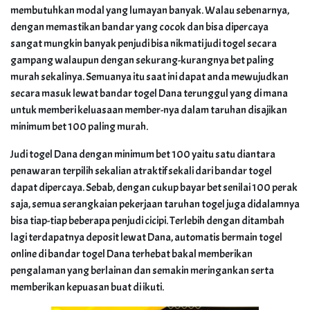
membutuhkan modal yang lumayan banyak. Walau sebenarnya,
dengan memastikan bandar yang cocok dan bisa dipercaya
sangat mungkin banyak penjudi bisa nikmati judi togel secara
gampang walaupun dengan sekurang-kurangnya bet paling
murah sekalinya. Semuanya itu saat ini dapat anda mewujudkan
secara masuk lewat bandar togel Dana terunggul yang di mana
untuk memberi keluasaan member-nya dalam taruhan disajikan
minimum bet 100 paling murah.
Judi togel Dana dengan minimum bet 100 yaitu satu diantara
penawaran terpilih sekalian atraktif sekali dari bandar togel
dapat dipercaya. Sebab, dengan cukup bayar bet senilai 100 perak
saja, semua serangkaian pekerjaan taruhan togel juga didalamnya
bisa tiap-tiap beberapa penjudi cicipi. Terlebih dengan ditambah
lagi terdapatnya deposit lewat Dana, automatis bermain togel
online di bandar togel Dana terhebat bakal memberikan
pengalaman yang berlainan dan semakin meringankan serta
memberikan kepuasan buat di ikuti.