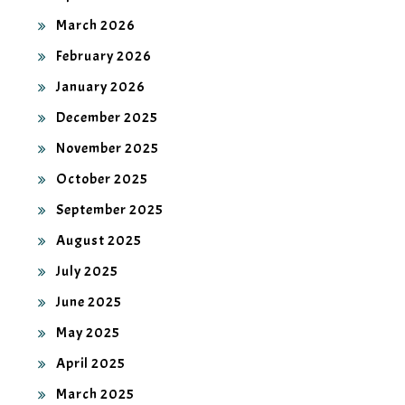
March 2026
February 2026
January 2026
December 2025
November 2025
October 2025
September 2025
August 2025
July 2025
June 2025
May 2025
April 2025
March 2025