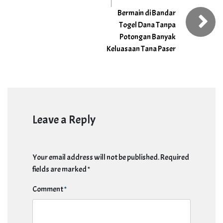
Bermain di Bandar
Togel Dana Tanpa
Potongan Banyak
Keluasaan Tana Paser
Leave a Reply
Your email address will not be published.
Required
fields are marked
*
Comment
*