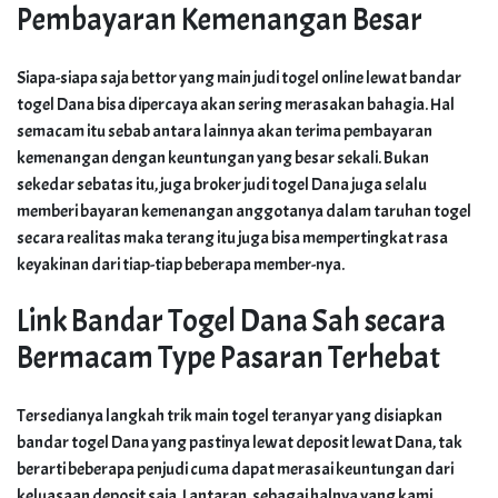
Pembayaran Kemenangan Besar
Siapa-siapa saja bettor yang main judi togel online lewat bandar
togel Dana bisa dipercaya akan sering merasakan bahagia. Hal
semacam itu sebab antara lainnya akan terima pembayaran
kemenangan dengan keuntungan yang besar sekali. Bukan
sekedar sebatas itu, juga broker judi togel Dana juga selalu
memberi bayaran kemenangan anggotanya dalam taruhan togel
secara realitas maka terang itu juga bisa mempertingkat rasa
keyakinan dari tiap-tiap beberapa member-nya.
Link Bandar Togel Dana Sah secara
Bermacam Type Pasaran Terhebat
Tersedianya langkah trik main togel teranyar yang disiapkan
bandar togel Dana yang pastinya lewat deposit lewat Dana, tak
berarti beberapa penjudi cuma dapat merasai keuntungan dari
keluasaan deposit saja. Lantaran, sebagai halnya yang kami