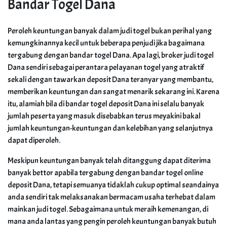
Bandar Togel Dana
Peroleh keuntungan banyak dalam judi togel bukan perihal yang
kemungkinannya kecil untuk beberapa penjudi jika bagaimana
tergabung dengan bandar togel Dana. Apa lagi, broker judi togel
Dana sendiri sebagai perantara pelayanan togel yang atraktif
sekali dengan tawarkan deposit Dana teranyar yang membantu,
memberikan keuntungan dan sangat menarik sekarang ini. Karena
itu, alamiah bila di bandar togel deposit Dana ini selalu banyak
jumlah peserta yang masuk disebabkan terus meyakini bakal
jumlah keuntungan-keuntungan dan kelebihan yang selanjutnya
dapat diperoleh.
Meskipun keuntungan banyak telah ditanggung dapat diterima
banyak bettor apabila tergabung dengan bandar togel online
deposit Dana, tetapi semuanya tidaklah cukup optimal seandainya
anda sendiri tak melaksanakan bermacam usaha terhebat dalam
mainkan judi togel. Sebagaimana untuk meraih kemenangan, di
mana anda lantas yang pengin peroleh keuntungan banyak butuh