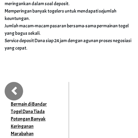
meringankan dalam soal deposit.
Memperingan banyak togelers untuk mendapati sejumlah
keuntungan.
Jumlah macam-macam pasaran bersama-sama permainan togel
yang bagus sekali.
Service deposit Dana siap 24 jam dengan agunan proses negosiasi
yang cepat.
Bermain di Bandar
Togel Dana Tiada
Potongan Banyak
Keringanan
Marabahan