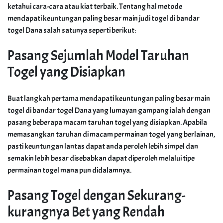
ketahui cara-cara atau kiat terbaik. Tentang hal metode
mendapati keuntungan paling besar main judi togel di bandar
togel Dana salah satunya seperti berikut:
Pasang Sejumlah Model Taruhan
Togel yang Disiapkan
Buat langkah pertama mendapati keuntungan paling besar main
togel di bandar togel Dana yang lumayan gampang ialah dengan
pasang beberapa macam taruhan togel yang disiapkan. Apabila
memasangkan taruhan di macam permainan togel yang berlainan,
pasti keuntungan lantas dapat anda peroleh lebih simpel dan
semakin lebih besar disebabkan dapat diperoleh melalui tipe
permainan togel mana pun didalamnya.
Pasang Togel dengan Sekurang-
kurangnya Bet yang Rendah