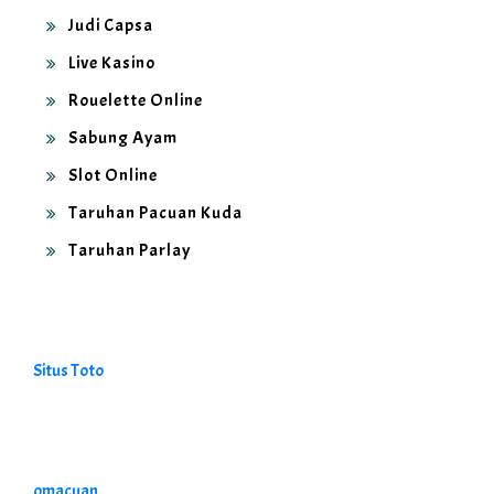
Judi Capsa
Live Kasino
Rouelette Online
Sabung Ayam
Slot Online
Taruhan Pacuan Kuda
Taruhan Parlay
Situs Toto
omacuan