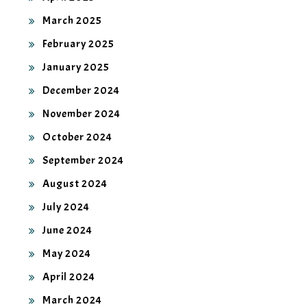
March 2025
February 2025
January 2025
December 2024
November 2024
October 2024
September 2024
August 2024
July 2024
June 2024
May 2024
April 2024
March 2024