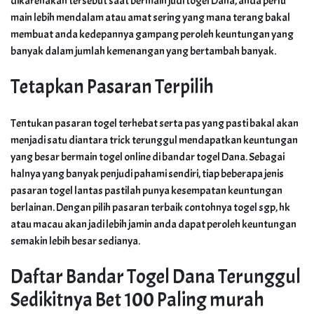
dikarenakan tersebut saat bermain judi togel Dana, anda perlu
main lebih mendalam atau amat sering yang mana terang bakal
membuat anda kedepannya gampang peroleh keuntungan yang
banyak dalam jumlah kemenangan yang bertambah banyak.
Tetapkan Pasaran Terpilih
Tentukan pasaran togel terhebat serta pas yang pasti bakal akan
menjadi satu diantara trick terunggul mendapatkan keuntungan
yang besar bermain togel online di bandar togel Dana. Sebagai
halnya yang banyak penjudi pahami sendiri, tiap beberapa jenis
pasaran togel lantas pastilah punya kesempatan keuntungan
berlainan. Dengan pilih pasaran terbaik contohnya togel sgp, hk
atau macau akan jadi lebih jamin anda dapat peroleh keuntungan
semakin lebih besar sedianya.
Daftar Bandar Togel Dana Terunggul
Sedikitnya Bet 100 Paling murah