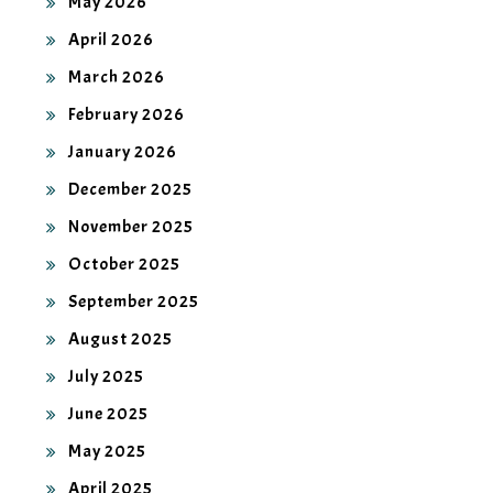
May 2026
April 2026
March 2026
February 2026
January 2026
December 2025
November 2025
October 2025
September 2025
August 2025
July 2025
June 2025
May 2025
April 2025