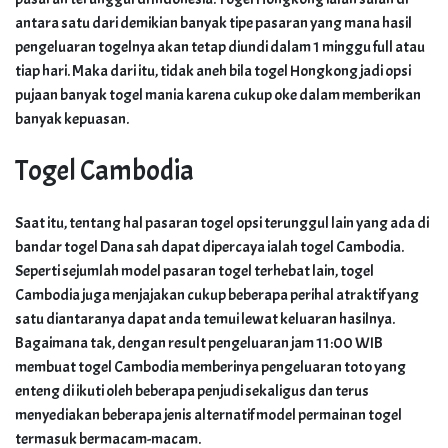
antara satu dari demikian banyak tipe pasaran yang mana hasil
pengeluaran togelnya akan tetap diundi dalam 1 minggu full atau
tiap hari. Maka dari itu, tidak aneh bila togel Hongkong jadi opsi
pujaan banyak togel mania karena cukup oke dalam memberikan
banyak kepuasan.
Togel Cambodia
Saat itu, tentang hal pasaran togel opsi terunggul lain yang ada di
bandar togel Dana sah dapat dipercaya ialah togel Cambodia.
Seperti sejumlah model pasaran togel terhebat lain, togel
Cambodia juga menjajakan cukup beberapa perihal atraktif yang
satu diantaranya dapat anda temui lewat keluaran hasilnya.
Bagaimana tak, dengan result pengeluaran jam 11:00 WIB
membuat togel Cambodia memberinya pengeluaran toto yang
enteng di ikuti oleh beberapa penjudi sekaligus dan terus
menyediakan beberapa jenis alternatif model permainan togel
termasuk bermacam-macam.