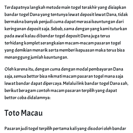
Terdapatnya langkah metode main togel terakhir yang disiapkan
bandar togel Dana yang tentunya lewat deposit lewat Dana, tidak
bermakna banyak penjudi cuma dapat merasai keuntungan dari
keringanan deposit saja. Sebab, sama dengan yang kami tuturkan
pada awal kalau di bandar togel deposit Dana juga terus
terhidang komplet serangkaian macam-macam pasaran togel
yang demikian menarik serta memberi kepuasan maka terus bisa
menanggung jumlah keuntungan.
Oleh karena itu, dengan cuma dengan modal pembayaran Dana
saja, semua bettor bisa nikmati macam pasaran togel mana saja
lewat bandar dapat dipercaya. Melalui link bandar togel Dana sah,
berikut beragam contoh macam pasaran terpilih yang dapat
bettor coba didalamnya:
Toto Macau
Pasaran judi togel terpilih pertama kali yang disodori oleh bandar