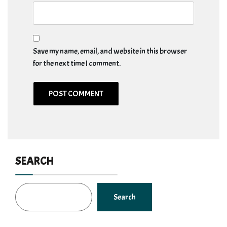
Save my name, email, and website in this browser
for the next time I comment.
SEARCH
Search