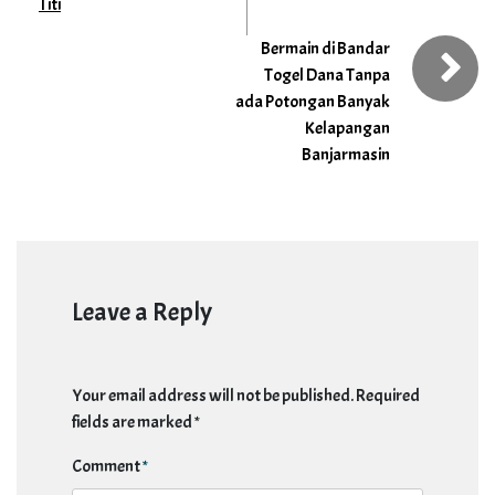
Titi
Bermain di Bandar
Togel Dana Tanpa
ada Potongan Banyak
Kelapangan
Banjarmasin
Leave a Reply
Your email address will not be published.
Required
fields are marked
*
Comment
*