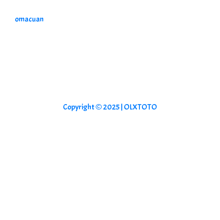
omacuan
Copyright © 2025 |
OLXTOTO