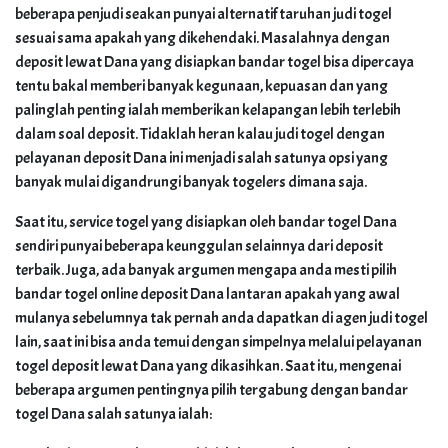
beberapa penjudi seakan punyai alternatif taruhan judi togel
sesuai sama apakah yang dikehendaki. Masalahnya dengan
deposit lewat Dana yang disiapkan bandar togel bisa dipercaya
tentu bakal memberi banyak kegunaan, kepuasan dan yang
palinglah penting ialah memberikan kelapangan lebih terlebih
dalam soal deposit. Tidaklah heran kalau judi togel dengan
pelayanan deposit Dana ini menjadi salah satunya opsi yang
banyak mulai digandrungi banyak togelers dimana saja.
Saat itu, service togel yang disiapkan oleh bandar togel Dana
sendiri punyai beberapa keunggulan selainnya dari deposit
terbaik. Juga, ada banyak argumen mengapa anda mesti pilih
bandar togel online deposit Dana lantaran apakah yang awal
mulanya sebelumnya tak pernah anda dapatkan di agen judi togel
lain, saat ini bisa anda temui dengan simpelnya melalui pelayanan
togel deposit lewat Dana yang dikasihkan. Saat itu, mengenai
beberapa argumen pentingnya pilih tergabung dengan bandar
togel Dana salah satunya ialah: