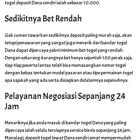
togel deposit Dana sendiri ialah sebesar 10.000.
Sedikitnya Bet Rendah
Gak cuman tawarkan sedikitnya deposit paling murah saja, akan
tetapi penawaran yang sangat juga menarik dari bandar togel
Dana dapat dipercaya yakni minimum bet togel yang rendah.
Dengan sekurang-kurangnya bet hanya sejumlah 100 perak saja,
tiap-tiap peserta lantas telah bisa memasangkan nomor togel
dengan bebas tentukan model pasaran atau tipe permainan togel
apa sajakah yang ada serta disiapkan didalamnya sepenuhnya.
Pelayanan Negosiasi Sepanjang 24
Jam
Menariknya jika anda masuk di bandar togel Dana yang paling
dipercaya ialah selalu tersiapnya service bisnis sepanjang 24 jam.
Manalagi, deposit togel lewat Dana sendiri amat mempermudah