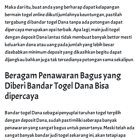
Maka dari itu, buat anda yang berharap dapat kelapangan
bermain togel online diikuti jumlahnya keuntungan, pastilah
tergabung di bandar togel Dana tanpa ada potongan dapat
dipercaya merupakan opsi terbaik. Apa lagi, main judi togel
dengan deposit Dana lantas tidak membuat banyak bettor mesti
keluarkan dana atau uang pada jumlah yang lebih besar
disebabkan minimum deposit yang dikasihkan begitu dapat
dijangkau bahkan juga tak tersedianya potongan sama sekalipun.
Beragam Penawaran Bagus yang
Diberi Bandar Togel Dana Bisa
dipercaya
Bandar togel Dana sebagai penyuplai taruhan togel terpilih
dengan deposit Dana, sudah pasti miliki seberapa banyak
penawaran yang sangat bagus untuk pesertanya. Meski telah ada
sangat banyak bandar judi togel sekarang ini, akan tetapi apa