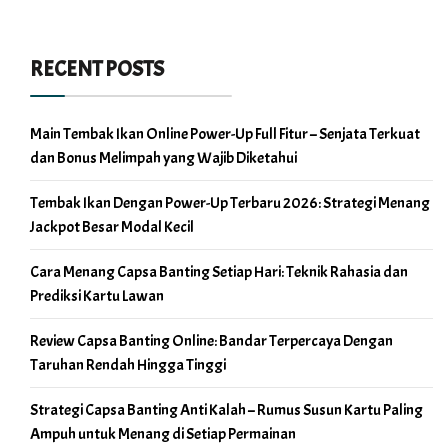
RECENT POSTS
Main Tembak Ikan Online Power-Up Full Fitur – Senjata Terkuat
dan Bonus Melimpah yang Wajib Diketahui
Tembak Ikan Dengan Power-Up Terbaru 2026: Strategi Menang
Jackpot Besar Modal Kecil
Cara Menang Capsa Banting Setiap Hari: Teknik Rahasia dan
Prediksi Kartu Lawan
Review Capsa Banting Online: Bandar Terpercaya Dengan
Taruhan Rendah Hingga Tinggi
Strategi Capsa Banting Anti Kalah – Rumus Susun Kartu Paling
Ampuh untuk Menang di Setiap Permainan