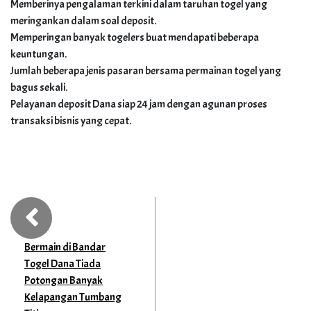
Memberinya pengalaman terkini dalam taruhan togel yang
meringankan dalam soal deposit.
Memperingan banyak togelers buat mendapati beberapa
keuntungan.
Jumlah beberapa jenis pasaran bersama permainan togel yang
bagus sekali.
Pelayanan deposit Dana siap 24 jam dengan agunan proses
transaksi bisnis yang cepat.
Bermain di Bandar
Togel Dana Tiada
Potongan Banyak
Kelapangan Tumbang