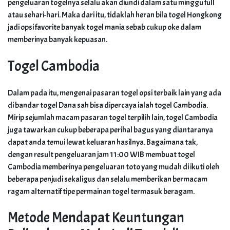
pengeluaran togelnya selalu akan diundi dalam satu minggu full
atau sehari-hari. Maka dari itu, tidaklah heran bila togel Hongkong
jadi opsi favorite banyak togel mania sebab cukup oke dalam
memberinya banyak kepuasan.
Togel Cambodia
Dalam pada itu, mengenai pasaran togel opsi terbaik lain yang ada
di bandar togel Dana sah bisa dipercaya ialah togel Cambodia.
Mirip sejumlah macam pasaran togel terpilih lain, togel Cambodia
juga tawarkan cukup beberapa perihal bagus yang diantaranya
dapat anda temui lewat keluaran hasilnya. Bagaimana tak,
dengan result pengeluaran jam 11:00 WIB membuat togel
Cambodia memberinya pengeluaran toto yang mudah di ikuti oleh
beberapa penjudi sekaligus dan selalu memberikan bermacam
ragam alternatif tipe permainan togel termasuk beragam.
Metode Mendapat Keuntungan