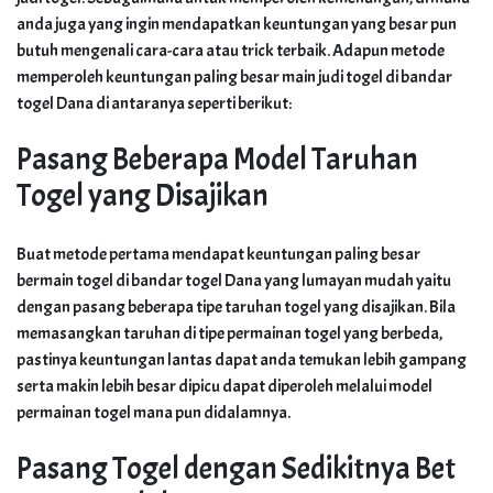
anda juga yang ingin mendapatkan keuntungan yang besar pun
butuh mengenali cara-cara atau trick terbaik. Adapun metode
memperoleh keuntungan paling besar main judi togel di bandar
togel Dana di antaranya seperti berikut:
Pasang Beberapa Model Taruhan
Togel yang Disajikan
Buat metode pertama mendapat keuntungan paling besar
bermain togel di bandar togel Dana yang lumayan mudah yaitu
dengan pasang beberapa tipe taruhan togel yang disajikan. Bila
memasangkan taruhan di tipe permainan togel yang berbeda,
pastinya keuntungan lantas dapat anda temukan lebih gampang
serta makin lebih besar dipicu dapat diperoleh melalui model
permainan togel mana pun didalamnya.
Pasang Togel dengan Sedikitnya Bet