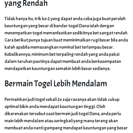
yang Rendah
Tidak hanya itu, trik ke-2 yang dapat anda coba juga buat peroleh
keuntungan yang besar di bandar togel Dana ialah dengan
menempatkan togel memanfaatkan sedikitnya bet sangat rendah.
Cara berikut punya tujuan buat meminimalkan rugi besar bila anda
kalah apabila memasangkan nominal bet terlampau besar.
Kebalikannya, minimum bet terpaling rendah yang anda pakai
dalam taruhan pastinya dapat membuat anda berkesempatan
mendapatkan keuntungan semakin lebih besar sedianya.
Bermain Togel Lebih Mendalam
Permainkan judi togel sekali 2x saja rasanya akan tidak cukup
optimal bikin anda mendapat keuntungan tinggi. Oleh
dikarenakan tersebut saat bermain judi togel Dana, anda perlu
main lebih mendalam atau seringkali yang mana terang akan
membuat anda nanti gampang mendapat keuntungan yang besar