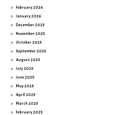
February 2026
January 2026
December 2025
November 2025
October 2025
September 2025
August 2025
July 2025
June 2025
May 2025
April 2025
March 2025
February 2025