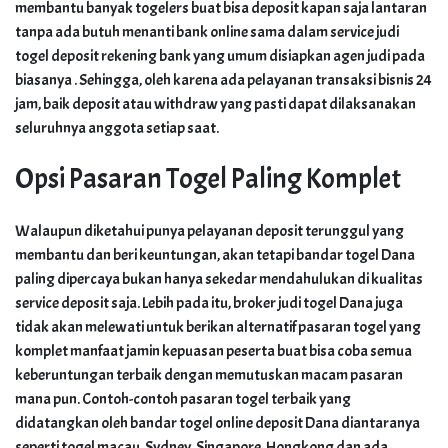
membantu banyak togelers buat bisa deposit kapan saja lantaran
tanpa ada butuh menanti bank online sama dalam service judi
togel deposit rekening bank yang umum disiapkan agen judi pada
biasanya . Sehingga, oleh karena ada pelayanan transaksi bisnis 24
jam, baik deposit atau withdraw yang pasti dapat dilaksanakan
seluruhnya anggota setiap saat.
Opsi Pasaran Togel Paling Komplet
Walaupun diketahui punya pelayanan deposit terunggul yang
membantu dan beri keuntungan, akan tetapi bandar togel Dana
paling dipercaya bukan hanya sekedar mendahulukan di kualitas
service deposit saja. Lebih pada itu, broker judi togel Dana juga
tidak akan melewati untuk berikan alternatif pasaran togel yang
komplet manfaat jamin kepuasan peserta buat bisa coba semua
keberuntungan terbaik dengan memutuskan macam pasaran
mana pun. Contoh-contoh pasaran togel terbaik yang
didatangkan oleh bandar togel online deposit Dana diantaranya
seperti togel macau, Sydney, Singapore, Hongkong dan ada