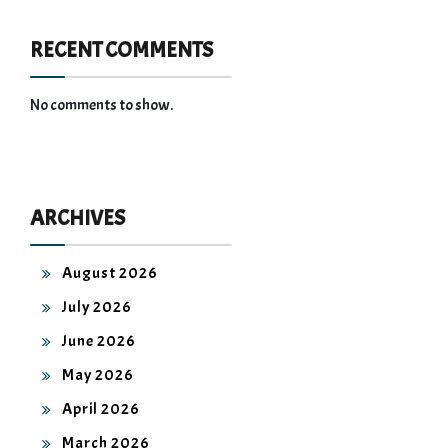
RECENT COMMENTS
No comments to show.
ARCHIVES
August 2026
July 2026
June 2026
May 2026
April 2026
March 2026