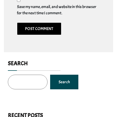
Save my name, email, and website in this browser
for the next time I comment.
SEARCH
Search
RECENT POSTS