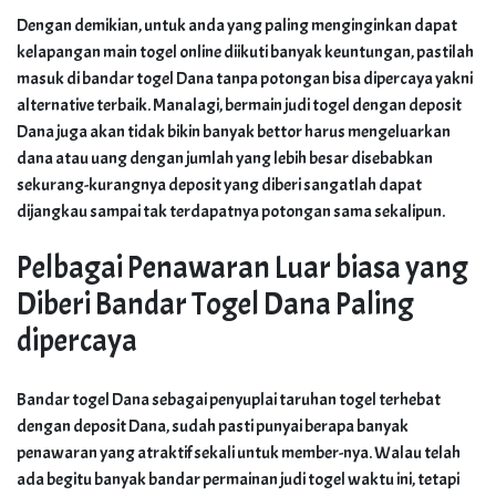
Dengan demikian, untuk anda yang paling menginginkan dapat
kelapangan main togel online diikuti banyak keuntungan, pastilah
masuk di bandar togel Dana tanpa potongan bisa dipercaya yakni
alternative terbaik. Manalagi, bermain judi togel dengan deposit
Dana juga akan tidak bikin banyak bettor harus mengeluarkan
dana atau uang dengan jumlah yang lebih besar disebabkan
sekurang-kurangnya deposit yang diberi sangatlah dapat
dijangkau sampai tak terdapatnya potongan sama sekalipun.
Pelbagai Penawaran Luar biasa yang
Diberi Bandar Togel Dana Paling
dipercaya
Bandar togel Dana sebagai penyuplai taruhan togel terhebat
dengan deposit Dana, sudah pasti punyai berapa banyak
penawaran yang atraktif sekali untuk member-nya. Walau telah
ada begitu banyak bandar permainan judi togel waktu ini, tetapi