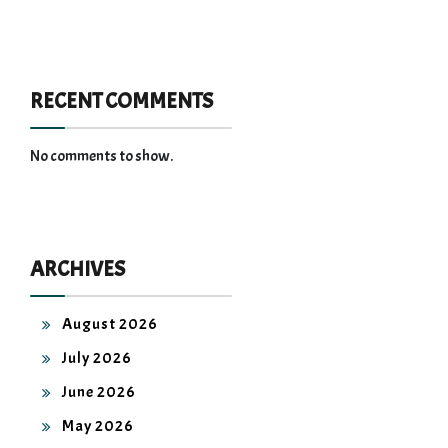
RECENT COMMENTS
No comments to show.
ARCHIVES
August 2026
July 2026
June 2026
May 2026