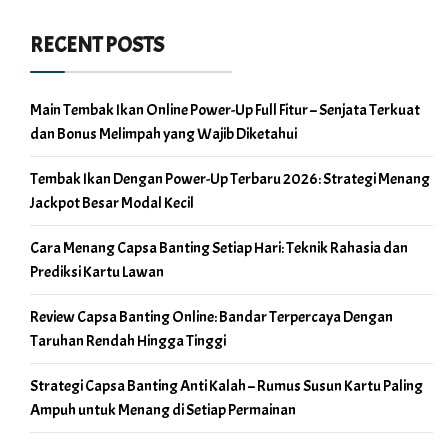
RECENT POSTS
Main Tembak Ikan Online Power-Up Full Fitur – Senjata Terkuat
dan Bonus Melimpah yang Wajib Diketahui
Tembak Ikan Dengan Power-Up Terbaru 2026: Strategi Menang
Jackpot Besar Modal Kecil
Cara Menang Capsa Banting Setiap Hari: Teknik Rahasia dan
Prediksi Kartu Lawan
Review Capsa Banting Online: Bandar Terpercaya Dengan
Taruhan Rendah Hingga Tinggi
Strategi Capsa Banting Anti Kalah – Rumus Susun Kartu Paling
Ampuh untuk Menang di Setiap Permainan