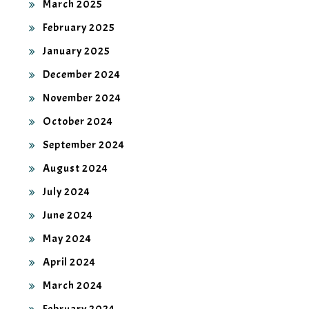
March 2025
February 2025
January 2025
December 2024
November 2024
October 2024
September 2024
August 2024
July 2024
June 2024
May 2024
April 2024
March 2024
February 2024