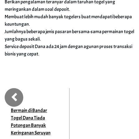
Berikan pengalaman teranyar dalam taruhan togel yang
meringankan dalam soal deposit.
Membuat lebih mudah banyak togelers buat mendapati beberapa
keuntungan.
Jumlahnya beberapa jenis pasaran bersama-sama permainan togel
yang bagus sekali.
Service deposit Dana ada 24 jam dengan agunan proses transaksi
bisnis yang cepat.
Bermain di Bandar
Togel Dana Tiada
Potongan Banyak
Keringanan Seruyan