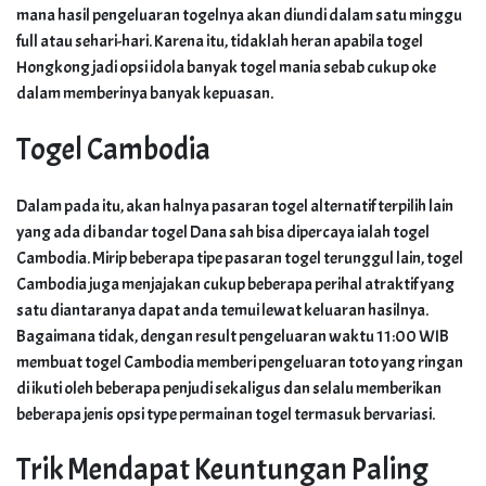
mana hasil pengeluaran togelnya akan diundi dalam satu minggu
full atau sehari-hari. Karena itu, tidaklah heran apabila togel
Hongkong jadi opsi idola banyak togel mania sebab cukup oke
dalam memberinya banyak kepuasan.
Togel Cambodia
Dalam pada itu, akan halnya pasaran togel alternatif terpilih lain
yang ada di bandar togel Dana sah bisa dipercaya ialah togel
Cambodia. Mirip beberapa tipe pasaran togel terunggul lain, togel
Cambodia juga menjajakan cukup beberapa perihal atraktif yang
satu diantaranya dapat anda temui lewat keluaran hasilnya.
Bagaimana tidak, dengan result pengeluaran waktu 11:00 WIB
membuat togel Cambodia memberi pengeluaran toto yang ringan
di ikuti oleh beberapa penjudi sekaligus dan selalu memberikan
beberapa jenis opsi type permainan togel termasuk bervariasi.
Trik Mendapat Keuntungan Paling