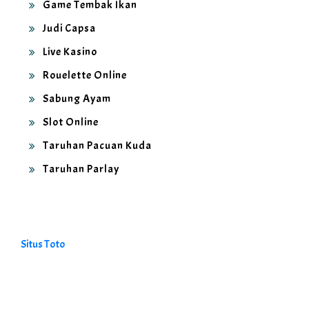
Game Tembak Ikan
Judi Capsa
Live Kasino
Rouelette Online
Sabung Ayam
Slot Online
Taruhan Pacuan Kuda
Taruhan Parlay
Situs Toto