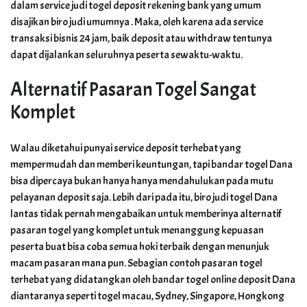
dalam service judi togel deposit rekening bank yang umum
disajikan biro judi umumnya . Maka, oleh karena ada service
transaksi bisnis 24 jam, baik deposit atau withdraw tentunya
dapat dijalankan seluruhnya peserta sewaktu-waktu.
Alternatif Pasaran Togel Sangat
Komplet
Walau diketahui punyai service deposit terhebat yang
mempermudah dan memberi keuntungan, tapi bandar togel Dana
bisa dipercaya bukan hanya hanya mendahulukan pada mutu
pelayanan deposit saja. Lebih dari pada itu, biro judi togel Dana
lantas tidak pernah mengabaikan untuk memberinya alternatif
pasaran togel yang komplet untuk menanggung kepuasan
peserta buat bisa coba semua hoki terbaik dengan menunjuk
macam pasaran mana pun. Sebagian contoh pasaran togel
terhebat yang didatangkan oleh bandar togel online deposit Dana
diantaranya seperti togel macau, Sydney, Singapore, Hongkong