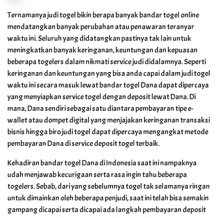
Ternamanya judi togel bikin berapa banyak bandar togel online
mendatangkan banyak perubahan atau penawaran teranyar
waktu ini. Seluruh yang didatangkan pastinya tak lain untuk
meningkatkan banyak keringanan, keuntungan dan kepuasan
beberapa togelers dalam nikmati service judi didalamnya. Seperti
keringanan dan keuntungan yang bisa anda capai dalam judi togel
waktu ini secara masuk lewat bandar togel Dana dapat dipercaya
yang menyiapkan service togel dengan deposit lewat Dana. Di
mana, Dana sendiri sebagai satu diantara pembayaran tipe e-
wallet atau dompet digital yang menjajakan keringanan transaksi
bisnis hingga biro judi togel dapat dipercaya mengangkat metode
pembayaran Dana di service deposit togel terbaik.
Kehadiran bandar togel Dana di Indonesia saat ini nampaknya
udah menjawab kecurigaan serta rasa ingin tahu beberapa
togelers. Sebab, dari yang sebelumnya togel tak selamanya ringan
untuk dimainkan oleh beberapa penjudi, saat ini telah bisa semakin
gampang dicapai serta dicapai ada langkah pembayaran deposit