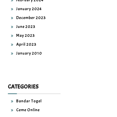
January 2024
December 2023
June 2023
May 2023
April 2023
January 2010
CATEGORIES
Bandar Togel
Ceme Online