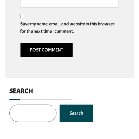
Save my name, email, and website in this browser
for the next time I comment.
SEARCH
Search