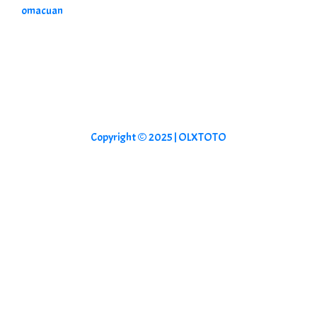
omacuan
Copyright © 2025 |
OLXTOTO