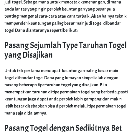
judi togel. Sebagaimana untuk mencetak kemenangan, di mana
anda lantas yang ingin peroleh keuntungan yang besar pula
penting mengenal cara-cara atau cara terbaik. Akan halnya teknik
memperoleh keuntungan paling besar main judi togel di bandar
togel Dana diantaranya seperti berikut:
Pasang Sejumlah Type Taruhan Togel
yang Disajikan
Untuk trik pertama mendapati keuntungan paling besar main
togel di bandar togel Dana yang lumayan simpel ialah dengan
pasang beberapa tipe taruhan togel yang disajikan. Bila
menempatkan taruhan di tipe permainan togel yang berbeda, pasti
keuntungan juga dapat anda peroleh lebih gampang dan makin
lebih besar disebabkan bisa diperoleh melalui tipe permainan togel
mana saja didalamnya.
Pasang Togel dengan Sedikitnya Bet