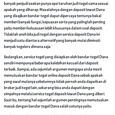
banyak penjudi seakan punya opsi taruhan judi togel sama sesuai
apakah yang diharap. Masalahnya dengan deposit lewat Dana
yang disajikan bandar togel dapat dipercaya tentunya bakal
memberi banyak fungsi, kepuasan serta yang palinglah penting
yaitu memberi keluasaan lebih khususnya dalam soal deposit.
Tidaklah aneh bila judi togel dengan service deposit Dana ini
menjadi satu diantara alternatif yang banyak mulai diminati
banyak togelers dimana saja.
Sedangkan, service togel yang disiapkan oleh bandar togel Dana
sendiri mempunyai beberapa kelebihan kecuali dari deposit
terbaik. Sampai, ada sejumlah argumen mengapa anda mesti
memutuskan bandar togel online deposit Dana sebab apakah
yang awal mulanya sebelumnya tidak pernah anda dapatkan di
broker judi togel lain, sekarang bisa anda dapati dengan
simpelnya melalui service togel deposit lewat Dana yang diberi.
Saat itu, tentang hal sejumlah argumen pentingnya memutuskan
masuk dengan bandar togel Dana salah satunya yaitu: