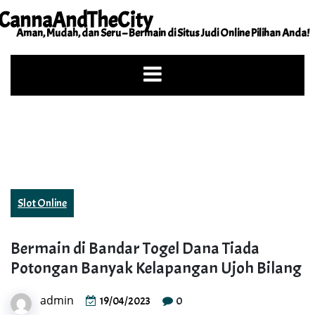
Skip
CannaAndTheCity
to
Aman, Mudah, dan Seru – Bermain di Situs Judi Online Pilihan Anda!
content
Slot Online
Bermain di Bandar Togel Dana Tiada
Potongan Banyak Kelapangan Ujoh Bilang
admin
0
19/04/2023