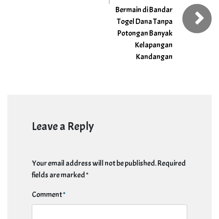
Bermain di Bandar
Togel Dana Tanpa
Potongan Banyak
Kelapangan
Kandangan
Leave a Reply
Your email address will not be published.
Required
fields are marked
*
Comment
*