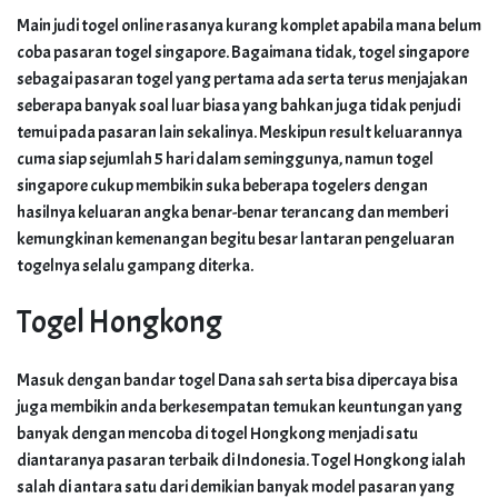
Main judi togel online rasanya kurang komplet apabila mana belum
coba pasaran togel singapore. Bagaimana tidak, togel singapore
sebagai pasaran togel yang pertama ada serta terus menjajakan
seberapa banyak soal luar biasa yang bahkan juga tidak penjudi
temui pada pasaran lain sekalinya. Meskipun result keluarannya
cuma siap sejumlah 5 hari dalam seminggunya, namun togel
singapore cukup membikin suka beberapa togelers dengan
hasilnya keluaran angka benar-benar terancang dan memberi
kemungkinan kemenangan begitu besar lantaran pengeluaran
togelnya selalu gampang diterka.
Togel Hongkong
Masuk dengan bandar togel Dana sah serta bisa dipercaya bisa
juga membikin anda berkesempatan temukan keuntungan yang
banyak dengan mencoba di togel Hongkong menjadi satu
diantaranya pasaran terbaik di Indonesia. Togel Hongkong ialah
salah di antara satu dari demikian banyak model pasaran yang