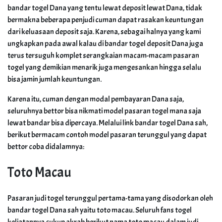
bandar togel Dana yang tentu lewat deposit lewat Dana, tidak
bermakna beberapa penjudi cuman dapat rasakan keuntungan
dari keluasaan deposit saja. Karena, sebagai halnya yang kami
ungkapkan pada awal kalau di bandar togel deposit Dana juga
terus tersuguh komplet serangkaian macam-macam pasaran
togel yang demikian menarik juga mengesankan hingga selalu
bisa jamin jumlah keuntungan.
Karena itu, cuman dengan modal pembayaran Dana saja,
seluruhnya bettor bisa nikmati model pasaran togel mana saja
lewat bandar bisa dipercaya. Melalui link bandar togel Dana sah,
berikut bermacam contoh model pasaran terunggul yang dapat
bettor coba didalamnya:
Toto Macau
Pasaran judi togel terunggul pertama-tama yang disodorkan oleh
bandar togel Dana sah yaitu toto macau. Seluruh fans togel
keliatannya cukup akrab berikut nama toto macau dalam judi