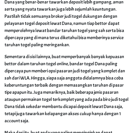
Dana yang benar-benar tawarkan deposit lebih gampang, aman
serta yang nyata tawarkan juga lebih sejumlah keuntungan.
Pastilah tidak semuanya broker judi togel dukungan dengan
pelayanan togel deposit lewat Dana, namun tiap bettor dapat
memperolehnya lewat bandar taruhan togel yang sah serta bisa
dipercaya yang di mana terus diketahui bisa memberinya service
taruhan togel paling meringankan.
Sementara di sisi lainnya, buat memperbanyak banyak kepuasan
bettor dalam taruhan togel online, bandar togel Dana paling
dipercaya pun memberi opsi pasaran judi togel yang komplet dan
sah dari WLA. Hingga, siapa saja anggota didalamnya bisa coba
keberuntungan terbaik dengan memasangkan taruhan di pasar
tipe apapun itu. Juga menariknya, baik beberapa jenis pasaran
ataupun permainan togel terkomplet yang ada pada biro judi togel
Dana tidak sekedar membantu dicapai deposit lewat Dana saja,
tetapi juga tawarkan kelapangan akses cukup hanya dengan 1
account saja.
Maka dari itu, buat anda yang paling menginginkan dapat