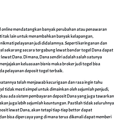
gel online mendatangkan banyak perubahan atau penawaran
sti tak lain untuk menambahkan banyak kelapangan,
ikmati pelayanan judi didalamnya. Seperti keringanan dan
gel sekarang secara tergabung lewat bandar togel Dana dapat
 lewat Dana. Di mana, Dana sendiri adalah salah satunya
enjajakan keluasaan bisnis maka broker judi togel bisa
pelayanan deposit togel terbaik.
ihatannya telah menjawab kecurigaan dan rasa ingin tahu
el tidak mesti simpel untuk dimainkan oleh sejumlah penjudi,
jangkau ada sistem pembayaran deposit Dana yang juga tawarkan
kan juga lebih sejumlah keuntungan. Pastilah tidak seluruhnya
osit lewat Dana, akan tetapi tiap-tiap bettor dapat
an bisa dipercaya yang di mana terus dikenali dapat memberi