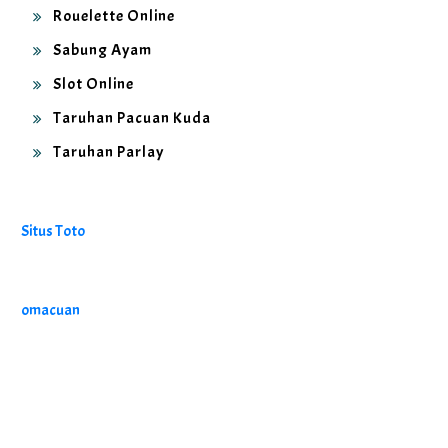
Rouelette Online
Sabung Ayam
Slot Online
Taruhan Pacuan Kuda
Taruhan Parlay
Situs Toto
omacuan