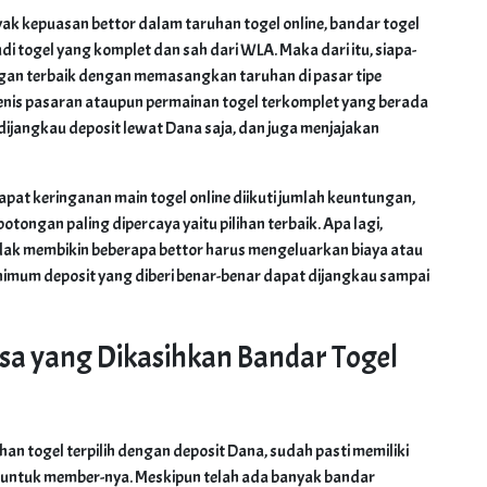
ak kepuasan bettor dalam taruhan togel online, bandar togel
di togel yang komplet dan sah dari WLA. Maka dari itu, siapa-
ngan terbaik dengan memasangkan taruhan di pasar tipe
jenis pasaran ataupun permainan togel terkomplet yang berada
ijangkau deposit lewat Dana saja, dan juga menjajakan
pat keringanan main togel online diikuti jumlah keuntungan,
tongan paling dipercaya yaitu pilihan terbaik. Apa lagi,
idak membikin beberapa bettor harus mengeluarkan biaya atau
nimum deposit yang diberi benar-benar dapat dijangkau sampai
a yang Dikasihkan Bandar Togel
an togel terpilih dengan deposit Dana, sudah pasti memiliki
 untuk member-nya. Meskipun telah ada banyak bandar