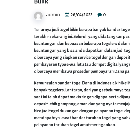
Bulik
admin
0
28/04/2023
Tenarnya judi togel bikin berapa banyak bandar to
terakhir sekarang ini. Seluruh yang didatangkan pa
keuntungan dan kepuasan beberapa togelers dalam n
keuntungan yang bisa anda dapatkan dalam judi to
dipercaya yang siapkan service togel dengan deposit
pembayaran type e-wallet atau dompet digital yang m
dipercaya membawa prosedur pembayaran Dana pada 
Kemunculan bandar togel Dana di Indonesia kini kel
banyak togelers. Lantaran, dari yang sebelumnya tog
saat ini telah dapat makin ringan digapai serta di
deposit lebih gampang, aman dan yang nyata menjaja
biro judi togel dukungan dengan pelayanan togel dep
mendapatnya lewat bandar taruhan togel yang sah d
pelayanan taruhan togel amat meringankan.