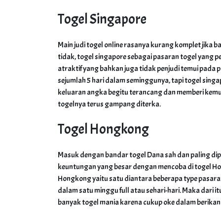
Togel Singapore
Main judi togel online rasanya kurang komplet jika
tidak, togel singapore sebagai pasaran togel yang 
atraktif yang bahkan juga tidak penjudi temui pada 
sejumlah 5 hari dalam seminggunya, tapi togel singa
keluaran angka begitu terancang dan memberi kemu
togelnya terus gampang diterka.
Togel Hongkong
Masuk dengan bandar togel Dana sah dan paling dip
keuntungan yang besar dengan mencoba di togel Hong
Hongkong yaitu satu diantara beberapa type pasara
dalam satu minggu full atau sehari-hari. Maka dari it
banyak togel mania karena cukup oke dalam berika