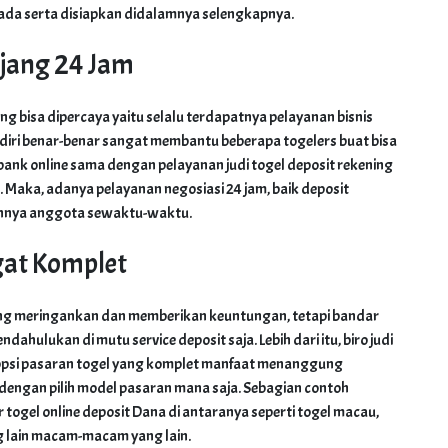
ada serta disiapkan didalamnya selengkapnya.
njang 24 Jam
g bisa dipercaya yaitu selalu terdapatnya pelayanan bisnis
endiri benar-benar sangat membantu beberapa togelers buat bisa
ank online sama dengan pelayanan judi togel deposit rekening
 Maka, adanya pelayanan negosiasi 24 jam, baik deposit
uhnya anggota sewaktu-waktu.
gat Komplet
 yang meringankan dan memberikan keuntungan, tetapi bandar
hulukan di mutu service deposit saja. Lebih dari itu, biro judi
 opsi pasaran togel yang komplet manfaat menanggung
 dengan pilih model pasaran mana saja. Sebagian contoh
togel online deposit Dana di antaranya seperti togel macau,
g lain macam-macam yang lain.