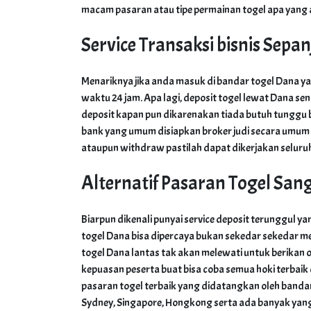
macam pasaran atau tipe permainan togel apa yang 
Service Transaksi bisnis Sepa
Menariknya jika anda masuk di bandar togel Dana yan
waktu 24 jam. Apa lagi, deposit togel lewat Dana s
deposit kapan pun dikarenakan tiada butuh tunggu b
bank yang umum disiapkan broker judi secara umum .
ataupun withdraw pastilah dapat dikerjakan selur
Alternatif Pasaran Togel San
Biarpun dikenali punyai service deposit terunggul
togel Dana bisa dipercaya bukan sekedar sekedar menda
togel Dana lantas tak akan melewati untuk berikan
kepuasan peserta buat bisa coba semua hoki terbaik
pasaran togel terbaik yang didatangkan oleh bandar 
Sydney, Singapore, Hongkong serta ada banyak yan