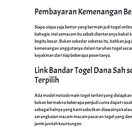
Pembayaran Kemenangan Be
Siapa-siapa saja bettor yang bermain judi togel onli
bahagia. Hal semacam itu sebab diantaranya baka
begitu besar. Bukan sekedar sebatas itu, bahkan jug
kemenangan anggotanya dalam taruhan togel secara
keyakinan dari tiap beberapa pesertanya.
Link Bandar Togel Dana Sah 
Terpilih
Ada model metode main togel terkini yang disiapkan
bukan bermakna beberapa penjudi cuma dapat rasaka
sebagai halnya yang kami sebutkan diawalnya kalau 
serangkaian macam-macam pasaran togel yang demi
jamin jumlah keuntungan.