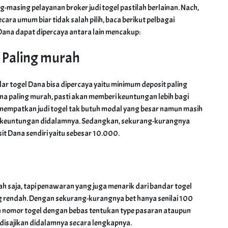
-masing pelayanan broker judi togel pastilah berlainan. Nach,
ra umum biar tidak salah pilih, baca berikut pelbagai
 Dana dapat dipercaya antara lain mencakup:
 Paling murah
ar togel Dana bisa dipercaya yaitu minimum deposit paling
 paling murah, pasti akan memberi keuntungan lebih bagi
nempatkan judi togel tak butuh modal yang besar namun masih
 keuntungan didalamnya. Sedangkan, sekurang-kurangnya
sit Dana sendiri yaitu sebesar 10.000.
 saja, tapi penawaran yang juga menarik dari bandar togel
ng rendah. Dengan sekurang-kurangnya bet hanya senilai 100
an nomor togel dengan bebas tentukan type pasaran ataupun
disajikan didalamnya secara lengkapnya.