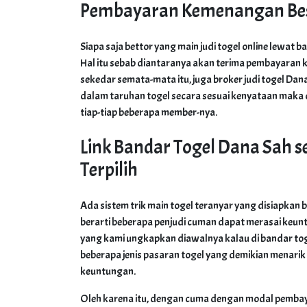
Pembayaran Kemenangan Be
Siapa saja bettor yang main judi togel online lewat 
Hal itu sebab diantaranya akan terima pembayaran
sekedar semata-mata itu, juga broker judi togel D
dalam taruhan togel secara sesuai kenyataan maka da
tiap-tiap beberapa member-nya.
Link Bandar Togel Dana Sah 
Terpilih
Ada sistem trik main togel teranyar yang disiapkan
berarti beberapa penjudi cuman dapat merasai keunt
yang kami ungkapkan diawalnya kalau di bandar tog
beberapa jenis pasaran togel yang demikian menari
keuntungan.
Oleh karena itu, dengan cuma dengan modal pembay