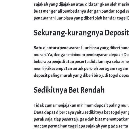
sajakah yang dijajakan atau didatangkan oleh masing
buat mengenali pembedanya dengan bandar togel seca
penawaran luar biasa yang diberi oleh bandar togel
Sekurang-kurangnya Deposit
Satu diantara penawaran luar biasa yang diberi band
murah. Ya, dengan minimum pembayaran deposit Dana
beberapa penjudi atau peserta didalamnya sebab me
memiliki kesempatan untuk peroleh beragam ragam
deposit paling murah yang diberi biro judi togel depo
Sedikitnya Bet Rendah
Tidak cuma menjajakan minimum deposit paling murah
Dana dapat dipercaya yaitu sedikitnya bet togel ya
perak saja, tiap peserta juga udah bisa menempatk
macam permainan togel apa sajakah yang ada serta 