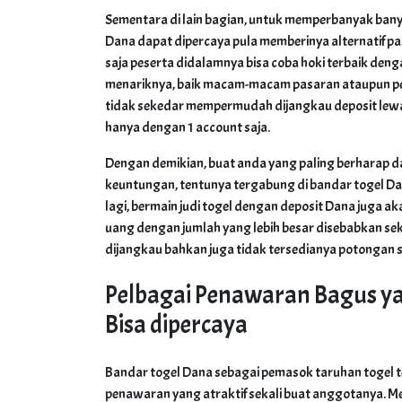
Sementara di lain bagian, untuk memperbanyak bany
Dana dapat dipercaya pula memberinya alternatif pa
saja peserta didalamnya bisa coba hoki terbaik den
menariknya, baik macam-macam pasaran ataupun per
tidak sekedar mempermudah dijangkau deposit lewat
hanya dengan 1 account saja.
Dengan demikian, buat anda yang paling berharap d
keuntungan, tentunya tergabung di bandar togel Dan
lagi, bermain judi togel dengan deposit Dana juga a
uang dengan jumlah yang lebih besar disebabkan se
dijangkau bahkan juga tidak tersedianya potongan 
Pelbagai Penawaran Bagus ya
Bisa dipercaya
Bandar togel Dana sebagai pemasok taruhan togel t
penawaran yang atraktif sekali buat anggotanya. Mes