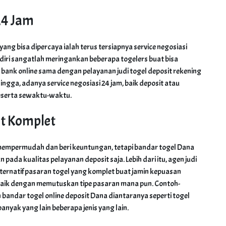
24 Jam
ng bisa dipercaya ialah terus tersiapnya service negosiasi
ndiri sangatlah meringankan beberapa togelers buat bisa
bank online sama dengan pelayanan judi togel deposit rekening
ngga, adanya service negosiasi 24 jam, baik deposit atau
eserta sewaktu-waktu.
at Komplet
ng mempermudah dan beri keuntungan, tetapi bandar togel Dana
ada kualitas pelayanan deposit saja. Lebih dari itu, agen judi
ternatif pasaran togel yang komplet buat jamin kepuasan
aik dengan memutuskan tipe pasaran mana pun. Contoh-
bandar togel online deposit Dana diantaranya seperti togel
nyak yang lain beberapa jenis yang lain.