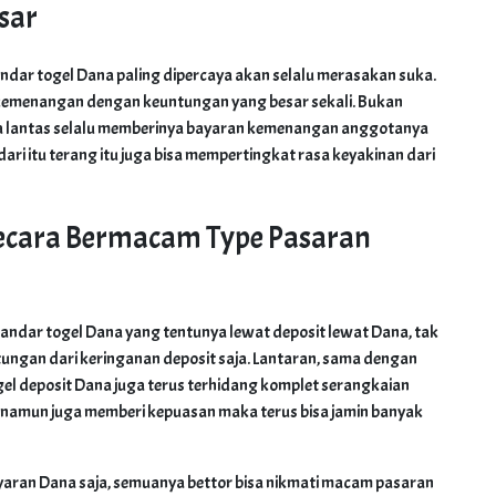
sar
bandar togel Dana paling dipercaya akan selalu merasakan suka.
 kemenangan dengan keuntungan yang besar sekali. Bukan
ana lantas selalu memberinya bayaran kemenangan anggotanya
ri itu terang itu juga bisa mempertingkat rasa keyakinan dari
secara Bermacam Type Pasaran
 bandar togel Dana yang tentunya lewat deposit lewat Dana, tak
ungan dari keringanan deposit saja. Lantaran, sama dengan
el deposit Dana juga terus terhidang komplet serangkaian
k namun juga memberi kepuasan maka terus bisa jamin banyak
aran Dana saja, semuanya bettor bisa nikmati macam pasaran