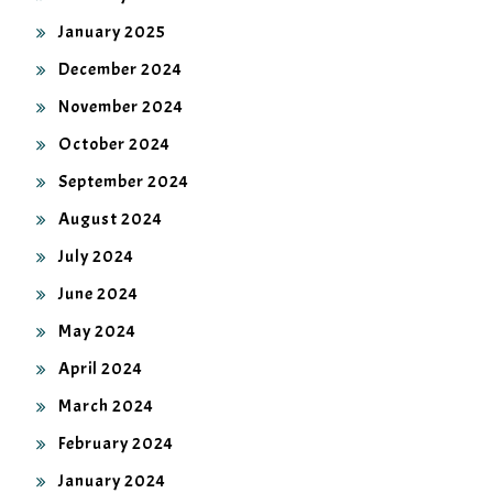
January 2025
December 2024
November 2024
October 2024
September 2024
August 2024
July 2024
June 2024
May 2024
April 2024
March 2024
February 2024
January 2024