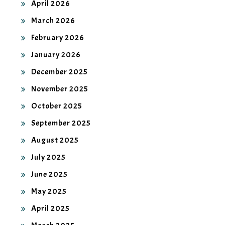
April 2026
March 2026
February 2026
January 2026
December 2025
November 2025
October 2025
September 2025
August 2025
July 2025
June 2025
May 2025
April 2025