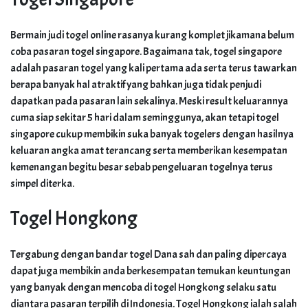
Bermain judi togel online rasanya kurang komplet jikamana belum
coba pasaran togel singapore. Bagaimana tak, togel singapore
adalah pasaran togel yang kali pertama ada serta terus tawarkan
berapa banyak hal atraktif yang bahkan juga tidak penjudi
dapatkan pada pasaran lain sekalinya. Meski result keluarannya
cuma siap sekitar 5 hari dalam seminggunya, akan tetapi togel
singapore cukup membikin suka banyak togelers dengan hasilnya
keluaran angka amat terancang serta memberikan kesempatan
kemenangan begitu besar sebab pengeluaran togelnya terus
simpel diterka.
Togel Hongkong
Tergabung dengan bandar togel Dana sah dan paling dipercaya
dapat juga membikin anda berkesempatan temukan keuntungan
yang banyak dengan mencoba di togel Hongkong selaku satu
diantara pasaran terpilih di Indonesia. Togel Hongkong ialah salah