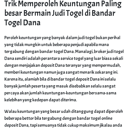
Trik Memperoleh Keuntungan Paling
besar Bermain Judi Togel di Bandar
Togel Dana
Peroleh keuntungan yang banyak dalam judi togel bukan perihal
yang tidak mungkin untuk beberapa penjudi apabila mana
tergabung dengan bandar togel Dana. Manalagi, broker judi togel
Dana sendiri adalah perantara service togel yang luar biasa sekali
dengan menjajakan deposit Dana teranyar yang mempermudah,
memberi keuntungan namun juga sangat menarik sekarang ini.
Karena itu, alamiah bila di bandar togel deposit Dana ini selalu
banyak jumlah peserta yang masuk disebabkan selalu sangat
percaya akan jumlah keuntungan-keuntungan bersama-sama
kelebihan yang kedepan dapat diterima.
Walau keuntungan yang besar udah ditanggung dapat diperoleh
beberapa bettor bila tergabung dengan bandar togel online
deposit Dana, tapi semuanya tidak cukup maksimum jikalau anda