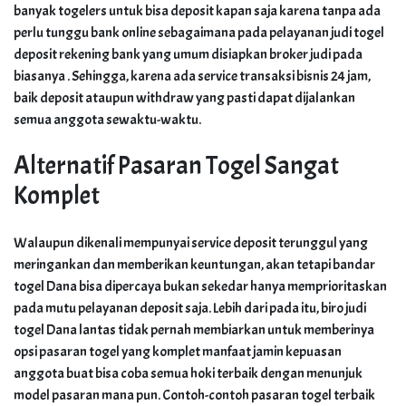
banyak togelers untuk bisa deposit kapan saja karena tanpa ada
perlu tunggu bank online sebagaimana pada pelayanan judi togel
deposit rekening bank yang umum disiapkan broker judi pada
biasanya . Sehingga, karena ada service transaksi bisnis 24 jam,
baik deposit ataupun withdraw yang pasti dapat dijalankan
semua anggota sewaktu-waktu.
Alternatif Pasaran Togel Sangat
Komplet
Walaupun dikenali mempunyai service deposit terunggul yang
meringankan dan memberikan keuntungan, akan tetapi bandar
togel Dana bisa dipercaya bukan sekedar hanya memprioritaskan
pada mutu pelayanan deposit saja. Lebih dari pada itu, biro judi
togel Dana lantas tidak pernah membiarkan untuk memberinya
opsi pasaran togel yang komplet manfaat jamin kepuasan
anggota buat bisa coba semua hoki terbaik dengan menunjuk
model pasaran mana pun. Contoh-contoh pasaran togel terbaik