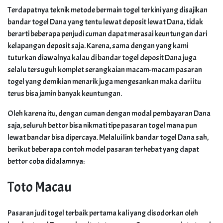
Terdapatnya teknik metode bermain togel terkini yang disajikan
bandar togel Dana yang tentu lewat deposit lewat Dana, tidak
berarti beberapa penjudi cuman dapat merasai keuntungan dari
kelapangan deposit saja. Karena, sama dengan yang kami
tuturkan diawalnya kalau di bandar togel deposit Dana juga
selalu tersuguh komplet serangkaian macam-macam pasaran
togel yang demikian menarik juga mengesankan maka dari itu
terus bisa jamin banyak keuntungan.
Oleh karena itu, dengan cuman dengan modal pembayaran Dana
saja, seluruh bettor bisa nikmati tipe pasaran togel mana pun
lewat bandar bisa dipercaya. Melalui link bandar togel Dana sah,
berikut beberapa contoh model pasaran terhebat yang dapat
bettor coba didalamnya:
Toto Macau
Pasaran judi togel terbaik pertama kali yang disodorkan oleh