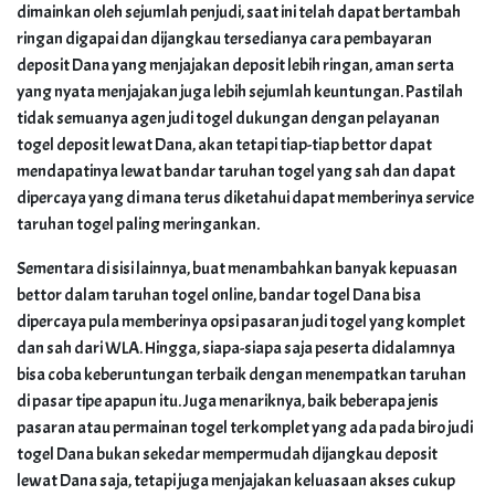
dimainkan oleh sejumlah penjudi, saat ini telah dapat bertambah
ringan digapai dan dijangkau tersedianya cara pembayaran
deposit Dana yang menjajakan deposit lebih ringan, aman serta
yang nyata menjajakan juga lebih sejumlah keuntungan. Pastilah
tidak semuanya agen judi togel dukungan dengan pelayanan
togel deposit lewat Dana, akan tetapi tiap-tiap bettor dapat
mendapatinya lewat bandar taruhan togel yang sah dan dapat
dipercaya yang di mana terus diketahui dapat memberinya service
taruhan togel paling meringankan.
Sementara di sisi lainnya, buat menambahkan banyak kepuasan
bettor dalam taruhan togel online, bandar togel Dana bisa
dipercaya pula memberinya opsi pasaran judi togel yang komplet
dan sah dari WLA. Hingga, siapa-siapa saja peserta didalamnya
bisa coba keberuntungan terbaik dengan menempatkan taruhan
di pasar tipe apapun itu. Juga menariknya, baik beberapa jenis
pasaran atau permainan togel terkomplet yang ada pada biro judi
togel Dana bukan sekedar mempermudah dijangkau deposit
lewat Dana saja, tetapi juga menjajakan keluasaan akses cukup