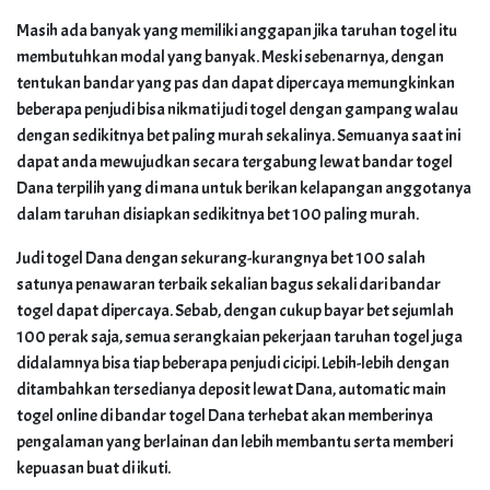
Masih ada banyak yang memiliki anggapan jika taruhan togel itu
membutuhkan modal yang banyak. Meski sebenarnya, dengan
tentukan bandar yang pas dan dapat dipercaya memungkinkan
beberapa penjudi bisa nikmati judi togel dengan gampang walau
dengan sedikitnya bet paling murah sekalinya. Semuanya saat ini
dapat anda mewujudkan secara tergabung lewat bandar togel
Dana terpilih yang di mana untuk berikan kelapangan anggotanya
dalam taruhan disiapkan sedikitnya bet 100 paling murah.
Judi togel Dana dengan sekurang-kurangnya bet 100 salah
satunya penawaran terbaik sekalian bagus sekali dari bandar
togel dapat dipercaya. Sebab, dengan cukup bayar bet sejumlah
100 perak saja, semua serangkaian pekerjaan taruhan togel juga
didalamnya bisa tiap beberapa penjudi cicipi. Lebih-lebih dengan
ditambahkan tersedianya deposit lewat Dana, automatic main
togel online di bandar togel Dana terhebat akan memberinya
pengalaman yang berlainan dan lebih membantu serta memberi
kepuasan buat di ikuti.