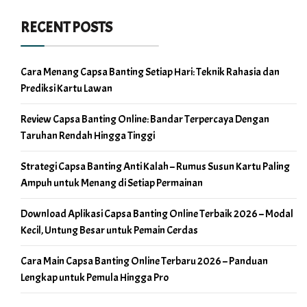
RECENT POSTS
Cara Menang Capsa Banting Setiap Hari: Teknik Rahasia dan
Prediksi Kartu Lawan
Review Capsa Banting Online: Bandar Terpercaya Dengan
Taruhan Rendah Hingga Tinggi
Strategi Capsa Banting Anti Kalah – Rumus Susun Kartu Paling
Ampuh untuk Menang di Setiap Permainan
Download Aplikasi Capsa Banting Online Terbaik 2026 – Modal
Kecil, Untung Besar untuk Pemain Cerdas
Cara Main Capsa Banting Online Terbaru 2026 – Panduan
Lengkap untuk Pemula Hingga Pro