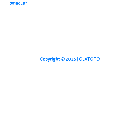
omacuan
Copyright © 2025 |
OLXTOTO