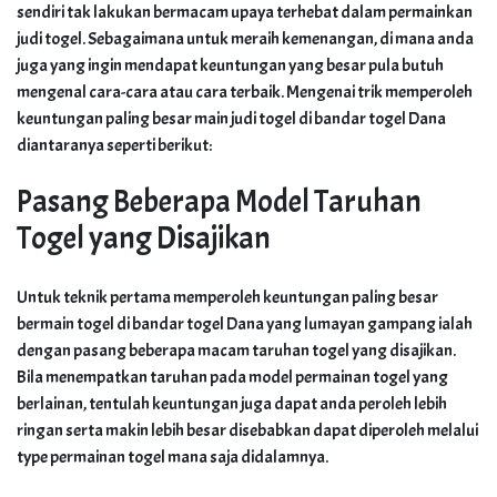
sendiri tak lakukan bermacam upaya terhebat dalam permainkan
judi togel. Sebagaimana untuk meraih kemenangan, di mana anda
juga yang ingin mendapat keuntungan yang besar pula butuh
mengenal cara-cara atau cara terbaik. Mengenai trik memperoleh
keuntungan paling besar main judi togel di bandar togel Dana
diantaranya seperti berikut:
Pasang Beberapa Model Taruhan
Togel yang Disajikan
Untuk teknik pertama memperoleh keuntungan paling besar
bermain togel di bandar togel Dana yang lumayan gampang ialah
dengan pasang beberapa macam taruhan togel yang disajikan.
Bila menempatkan taruhan pada model permainan togel yang
berlainan, tentulah keuntungan juga dapat anda peroleh lebih
ringan serta makin lebih besar disebabkan dapat diperoleh melalui
type permainan togel mana saja didalamnya.