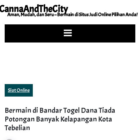
Skip
CannaAndTheCity
to
Aman, Mudah, dan Seru – Bermain di Situs Judi Online Pilihan Anda!
content
Slot Online
Bermain di Bandar Togel Dana Tiada
Potongan Banyak Kelapangan Kota
Tebelian