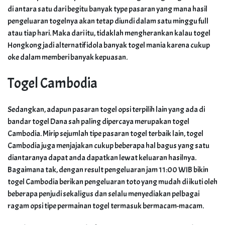
di antara satu dari begitu banyak type pasaran yang mana hasil
pengeluaran togelnya akan tetap diundi dalam satu minggu full
atau tiap hari. Maka dari itu, tidaklah mengherankan kalau togel
Hongkong jadi alternatif idola banyak togel mania karena cukup
oke dalam memberi banyak kepuasan.
Togel Cambodia
Sedangkan, adapun pasaran togel opsi terpilih lain yang ada di
bandar togel Dana sah paling dipercaya merupakan togel
Cambodia. Mirip sejumlah tipe pasaran togel terbaik lain, togel
Cambodia juga menjajakan cukup beberapa hal bagus yang satu
diantaranya dapat anda dapatkan lewat keluaran hasilnya.
Bagaimana tak, dengan result pengeluaran jam 11:00 WIB bikin
togel Cambodia berikan pengeluaran toto yang mudah di ikuti oleh
beberapa penjudi sekaligus dan selalu menyediakan pelbagai
ragam opsi tipe permainan togel termasuk bermacam-macam.