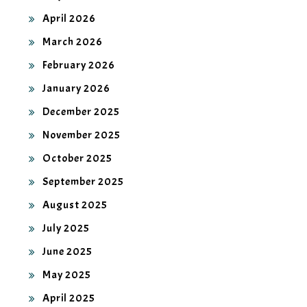
April 2026
March 2026
February 2026
January 2026
December 2025
November 2025
October 2025
September 2025
August 2025
July 2025
June 2025
May 2025
April 2025