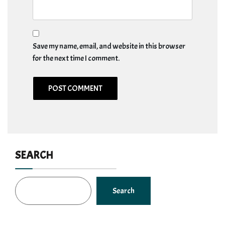
Save my name, email, and website in this browser
for the next time I comment.
SEARCH
Search