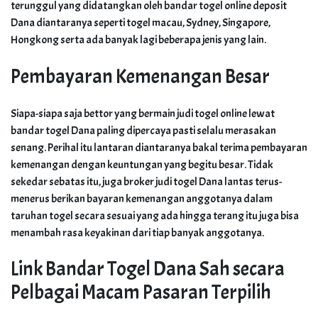
terunggul yang didatangkan oleh bandar togel online deposit
Dana diantaranya seperti togel macau, Sydney, Singapore,
Hongkong serta ada banyak lagi beberapa jenis yang lain.
Pembayaran Kemenangan Besar
Siapa-siapa saja bettor yang bermain judi togel online lewat
bandar togel Dana paling dipercaya pasti selalu merasakan
senang. Perihal itu lantaran diantaranya bakal terima pembayaran
kemenangan dengan keuntungan yang begitu besar. Tidak
sekedar sebatas itu, juga broker judi togel Dana lantas terus-
menerus berikan bayaran kemenangan anggotanya dalam
taruhan togel secara sesuai yang ada hingga terang itu juga bisa
menambah rasa keyakinan dari tiap banyak anggotanya.
Link Bandar Togel Dana Sah secara
Pelbagai Macam Pasaran Terpilih