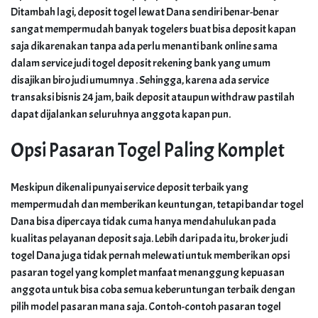
Ditambah lagi, deposit togel lewat Dana sendiri benar-benar
sangat mempermudah banyak togelers buat bisa deposit kapan
saja dikarenakan tanpa ada perlu menanti bank online sama
dalam service judi togel deposit rekening bank yang umum
disajikan biro judi umumnya . Sehingga, karena ada service
transaksi bisnis 24 jam, baik deposit ataupun withdraw pastilah
dapat dijalankan seluruhnya anggota kapan pun.
Opsi Pasaran Togel Paling Komplet
Meskipun dikenali punyai service deposit terbaik yang
mempermudah dan memberikan keuntungan, tetapi bandar togel
Dana bisa dipercaya tidak cuma hanya mendahulukan pada
kualitas pelayanan deposit saja. Lebih dari pada itu, broker judi
togel Dana juga tidak pernah melewati untuk memberikan opsi
pasaran togel yang komplet manfaat menanggung kepuasan
anggota untuk bisa coba semua keberuntungan terbaik dengan
pilih model pasaran mana saja. Contoh-contoh pasaran togel