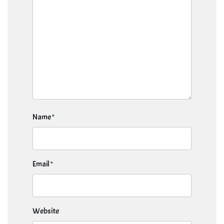
Name
*
Email
*
Website