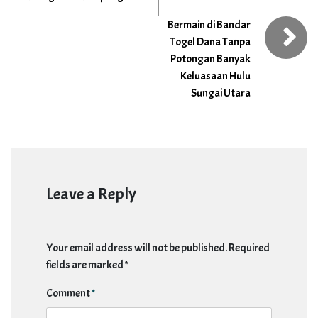
Bermain di Bandar
Togel Dana Tanpa
Potongan Banyak
Keluasaan Hulu
Sungai Utara
Leave a Reply
Your email address will not be published.
Required
fields are marked
*
Comment
*