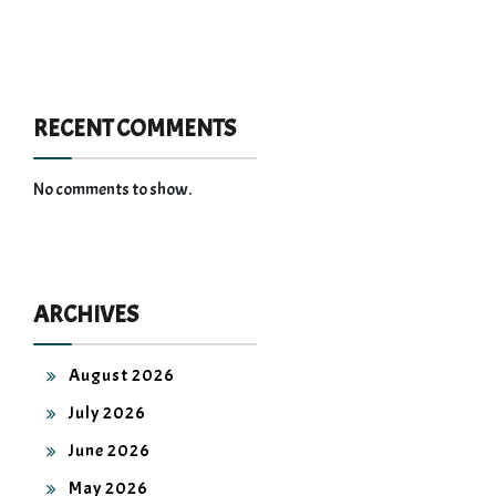
RECENT COMMENTS
No comments to show.
ARCHIVES
August 2026
July 2026
June 2026
May 2026