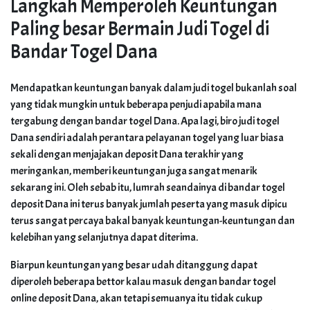
Langkah Memperoleh Keuntungan
Paling besar Bermain Judi Togel di
Bandar Togel Dana
Mendapatkan keuntungan banyak dalam judi togel bukanlah soal
yang tidak mungkin untuk beberapa penjudi apabila mana
tergabung dengan bandar togel Dana. Apa lagi, biro judi togel
Dana sendiri adalah perantara pelayanan togel yang luar biasa
sekali dengan menjajakan deposit Dana terakhir yang
meringankan, memberi keuntungan juga sangat menarik
sekarang ini. Oleh sebab itu, lumrah seandainya di bandar togel
deposit Dana ini terus banyak jumlah peserta yang masuk dipicu
terus sangat percaya bakal banyak keuntungan-keuntungan dan
kelebihan yang selanjutnya dapat diterima.
Biarpun keuntungan yang besar udah ditanggung dapat
diperoleh beberapa bettor kalau masuk dengan bandar togel
online deposit Dana, akan tetapi semuanya itu tidak cukup