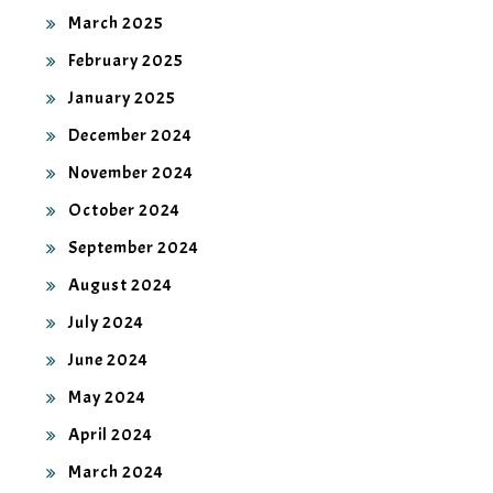
March 2025
February 2025
January 2025
December 2024
November 2024
October 2024
September 2024
August 2024
July 2024
June 2024
May 2024
April 2024
March 2024