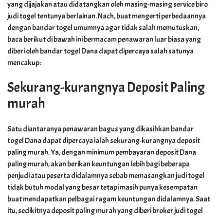
yang dijajakan atau didatangkan oleh masing-masing service biro
judi togel tentunya berlainan. Nach, buat mengerti perbedaannya
dengan bandar togel umumnya agar tidak salah memutuskan,
baca berikut di bawah ini bermacam penawaran luar biasa yang
diberi oleh bandar togel Dana dapat dipercaya salah satunya
mencakup:
Sekurang-kurangnya Deposit Paling
murah
Satu diantaranya penawaran bagus yang dikasihkan bandar
togel Dana dapat dipercaya ialah sekurang-kurangnya deposit
paling murah. Ya, dengan minimum pembayaran deposit Dana
paling murah, akan berikan keuntungan lebih bagi beberapa
penjudi atau peserta didalamnya sebab memasangkan judi togel
tidak butuh modal yang besar tetapi masih punya kesempatan
buat mendapatkan pelbagai ragam keuntungan didalamnya. Saat
itu, sedikitnya deposit paling murah yang diberi broker judi togel