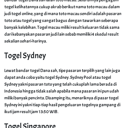
togel kelihatannya cukup akrab berikut nama toto macau dalam
judi togel online, yang di mana toto macau sendiri adalah pasaran
toto atau togel yang sangat bagus dengan tawarkan seberapa
banyak kelebihan. Togel macau miliki result keluaran tidak sama
dari kebanyakan pasaran judi lain sebab memiliki 4 skedul result
sekalian sehari-harinya.
Togel Sydney
Lewat bandar togel Dana sah, tipe pasaran terpilih yang lain juga
dapat anda coba yaitu togel Sydney. Sydney Pool atau togel
Sydney yakni pasaran toto yang telah cukuplah lama berada di
Indonesia hingga tidak salah apabila mana pasaran ini pun udah
miliki banyak pencinta. Disamping itu, menariknya di pasar togel
Sydney ini yakni tiap-tiap hasil pengeluaran togelnya gampang di
ikuti jam result jam 13:50 WIB.
Togel Singapore