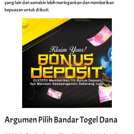
yang lain dan semakin lebih meringankan dan memberikan
kepuasan untuk di ikuti.
Argumen Pilih Bandar Togel Dana