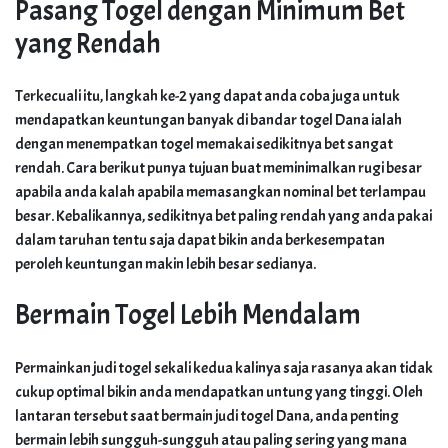
Pasang Togel dengan Minimum Bet
yang Rendah
Terkecuali itu, langkah ke-2 yang dapat anda coba juga untuk
mendapatkan keuntungan banyak di bandar togel Dana ialah
dengan menempatkan togel memakai sedikitnya bet sangat
rendah. Cara berikut punya tujuan buat meminimalkan rugi besar
apabila anda kalah apabila memasangkan nominal bet terlampau
besar. Kebalikannya, sedikitnya bet paling rendah yang anda pakai
dalam taruhan tentu saja dapat bikin anda berkesempatan
peroleh keuntungan makin lebih besar sedianya.
Bermain Togel Lebih Mendalam
Permainkan judi togel sekali kedua kalinya saja rasanya akan tidak
cukup optimal bikin anda mendapatkan untung yang tinggi. Oleh
lantaran tersebut saat bermain judi togel Dana, anda penting
bermain lebih sungguh-sungguh atau paling sering yang mana