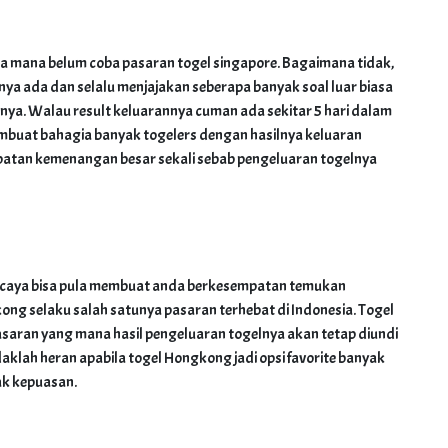
ila mana belum coba pasaran togel singapore. Bagaimana tidak,
ya ada dan selalu menjajakan seberapa banyak soal luar biasa
linya. Walau result keluarannya cuman ada sekitar 5 hari dalam
mbuat bahagia banyak togelers dengan hasilnya keluaran
atan kemenangan besar sekali sebab pengeluaran togelnya
ercaya bisa pula membuat anda berkesempatan temukan
g selaku salah satunya pasaran terhebat di Indonesia. Togel
asaran yang mana hasil pengeluaran togelnya akan tetap diundi
idaklah heran apabila togel Hongkong jadi opsi favorite banyak
ak kepuasan.