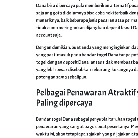
Dana bisa dipercaya pula memberikan alternatif pasa
saja anggota didalamnya bisa coba hoki terbaik den
menariknya, baik beberapa jenis pasaran atau perma
tidak cuma meringankan dijangkau deposit lewat Da
account saja.
Dengan demikian, buat anda yang menginginkan dapa
yang pasti masuk pada bandar togel Dana tanpa poton
togel dengan deposit Dana lantas tidak membuat b
yang lebih besar disebabkan sekurang-kurangnya dep
potongan sama sekalipun.
Pelbagai Penawaran Atraktif
Paling dipercaya
Bandar togel Dana sebagai penyuplai taruhan togel
penawaran yang sangat bagus buat pesertanya. Mesk
waktu ini, akan tetapi apa sajakah yang dijajakan a