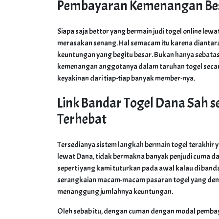
Pembayaran Kemenangan Be
Siapa saja bettor yang bermain judi togel online lew
merasakan senang. Hal semacam itu karena dianta
keuntungan yang begitu besar. Bukan hanya sebatas i
kemenangan anggotanya dalam taruhan togel secara
keyakinan dari tiap-tiap banyak member-nya.
Link Bandar Togel Dana Sah 
Terhebat
Tersedianya sistem langkah bermain togel terakhir 
lewat Dana, tidak bermakna banyak penjudi cuma dap
seperti yang kami tuturkan pada awal kalau di banda
serangkaian macam-macam pasaran togel yang demik
menanggung jumlahnya keuntungan.
Oleh sebab itu, dengan cuman dengan modal pembaya