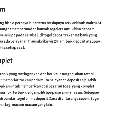
am
g bisa dipercaya ialah terus tersiapnya service bisnis waktu 24
ri sangat mempermudah banyak togelers untuk bisa deposit
ne serupa pada service judi togel deposit rekening bank yang
na ada pelayanan transaksi bisnis 24 jam, baik deposit ataupun
ta setiap saat.
plet
rbaik yang meringankan dan beri keuntungan, akan tetapi
r memprioritaskan pada mutu pelayanan deposit saja. Lebih
gabaikan untuk memberikan opsi pasaran togel yang komplet
a hoki terbaik dengan pilih tipe pasaran mana saja. Sebagian
 bandar togel online deposit Dana di antaranya seperti togel
yak lagi macam-macam yang lain.