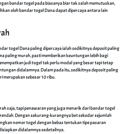
gan bandar togel pada biasanya biar tak salah memutuskan,
hkan oleh bandar togel Dana dapat dipercaya antara lain
rah
dar togel Dana paling dipercaya ialah sedikitnya deposit paling
a paling murah, pasti memberikan keuntungan lebih bagi
nempatkan judi togel tak perlu modal yang besar tapi tetap
tungan didalamnya. Dalam pada itu, sedikitnya deposit paling
iri merupakan sebesar 10 ribu.
rah saja, tapi penawaran yang juga menarik dari bandar togel
g rendah. Dengan sekurang-kurangnya bet sekedar sejumlah
sangkan nomor togel dengan bebas tentukan tipe pasaran
disiapkan didalamnya sedetailnya.