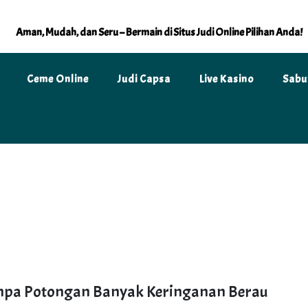
Aman, Mudah, dan Seru – Bermain di Situs Judi Online Pilihan Anda!
Ceme Online
Judi Capsa
Live Kasino
Sabu
anpa Potongan Banyak Keringanan Berau