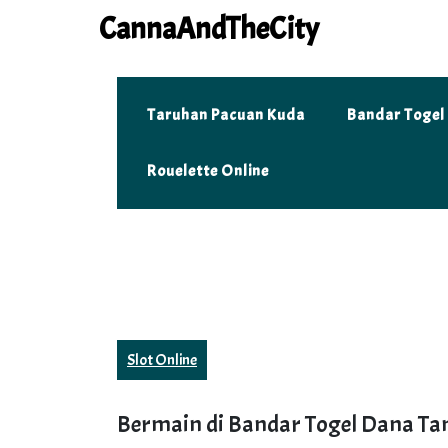
Skip
CannaAndTheCity
to
content
Taruhan Pacuan Kuda
Bandar Togel
Rouelette Online
Slot Online
Bermain di Bandar Togel Dana T