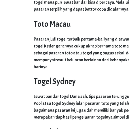
togel mana pun lewat bandar bisa dipercaya. Melalu
pasaran terpilih yang dapat bettor coba didalamnya
Toto Macau
Pasaran judi togel terbaik pertama-kali yang ditawa
togel Kedengarannya cukup akrab bernama toto macau
sebagai pasaran toto atau togel yang bagus sekali
mempunyai result keluaran berlainan dari kebanyakan p
harinya.
Togel Sydney
Lewat bandar togel Dana sah, tipe pasaran terunggul
Pool atau togel Sydney ialah pasaran toto yang tela
bagaimana pasaran ini juga udah memiliki banyak peci
merupakan tiap hasil pengeluaran togelnya simpel di 