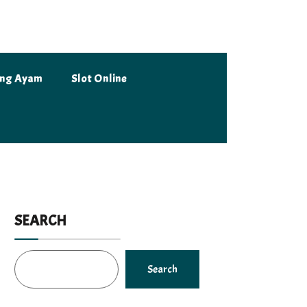
ng Ayam
Slot Online
SEARCH
Search