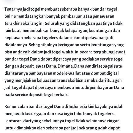
Tenarnya judi togel membuat seberapa banyak bandar togel
online mendatangkan banyak pembaruan atau penawaran
terakhir sekarang ini. Seluruh yang didatangkan pastinya tidak
lain buat menambahkan banyak kelapangan, keuntungan dan
kepuasan beberapa togelers dalam nikmati pelayanan judi
didalamnya. Sebagai halnya keringanan serta keuntungan yang
bisa anda raih dalam judi togel waktu ini secara tergabung lewat
bandar togel Dana dapat dipercaya yang sediakan service togel
dengan deposit lewat Dana. Di mana, Dana sendiri sebagai satu
diantaranya pembayaran model e-wallet atau dompet digital
yang menjajakan keluasaan transaksi bisnis maka dari itu agen
judi togel dapat dipercaya membawa metode pembayaran Dana
pada service deposit togel terbaik.
Kemunculan bandar togel Dana di Indonesia kini kayaknya udah
menjawab kecurigaan dan rasa ingin tahu banyak togelers.
Lantaran, dari yang sebelumnya togel tidak selamanya ringan
untuk dimainkan oleh beberapa penjudi, sekarang udah dapat