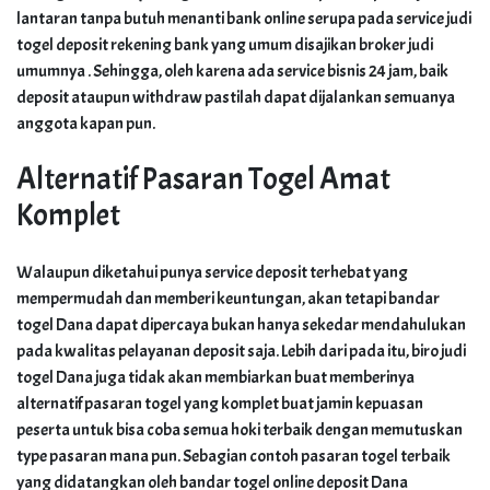
lantaran tanpa butuh menanti bank online serupa pada service judi
togel deposit rekening bank yang umum disajikan broker judi
umumnya . Sehingga, oleh karena ada service bisnis 24 jam, baik
deposit ataupun withdraw pastilah dapat dijalankan semuanya
anggota kapan pun.
Alternatif Pasaran Togel Amat
Komplet
Walaupun diketahui punya service deposit terhebat yang
mempermudah dan memberi keuntungan, akan tetapi bandar
togel Dana dapat dipercaya bukan hanya sekedar mendahulukan
pada kwalitas pelayanan deposit saja. Lebih dari pada itu, biro judi
togel Dana juga tidak akan membiarkan buat memberinya
alternatif pasaran togel yang komplet buat jamin kepuasan
peserta untuk bisa coba semua hoki terbaik dengan memutuskan
type pasaran mana pun. Sebagian contoh pasaran togel terbaik
yang didatangkan oleh bandar togel online deposit Dana