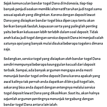
Sejak kemunculan bandar togel Dana di Indonesia, tiap-tiap
banyak penjudi seakan memiliki alternatif taruhan judi togel sama
sesuai apakah yang diinginkan. Karena dengan deposit lewat
Dana yang disiapkan bandar togel bisa dipercaya tentu akan
berikan banyak faedah, kepuasan serta yang palinglah penting
yaitu berikan keluasaan lebih terlebih dalam soal deposit. Tidak
aneh kalau judi togel dengan service deposit Dana ini menjadi salah
satunya opsi yang banyak mulai disukai beberapa togelers dimana
saja.
Sedangkan, service togel yang disiapkan oleh bandar togel Dana
sendiri mempunyai beberapa keunggulan kecuali dari deposit
terbaik. Sampai, ada banyak argumen mengapa anda mesti
menunjuk bandar togel online deposit Dana karena apakah yang
awal kalinya tak pernah anda dapatkan di biro judi togel lain,
sekarang bisa anda dapati dengan entengnya melalui service
togel deposit lewat Dana yang dikasihkan. Saat itu, akan halnya
sejumlah argumen pentingnya menunjuk tergabung dengan
bandar togel Dana antara lain ialah: