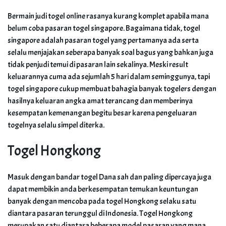
Bermain judi togel online rasanya kurang komplet apabila mana
belum coba pasaran togel singapore. Bagaimana tidak, togel
singapore adalah pasaran togel yang pertamanya ada serta
selalu menjajakan seberapa banyak soal bagus yang bahkan juga
tidak penjudi temui di pasaran lain sekalinya. Meski result
keluarannya cuma ada sejumlah 5 hari dalam seminggunya, tapi
togel singapore cukup membuat bahagia banyak togelers dengan
hasilnya keluaran angka amat terancang dan memberinya
kesempatan kemenangan begitu besar karena pengeluaran
togelnya selalu simpel diterka.
Togel Hongkong
Masuk dengan bandar togel Dana sah dan paling dipercaya juga
dapat membikin anda berkesempatan temukan keuntungan
banyak dengan mencoba pada togel Hongkong selaku satu
diantara pasaran terunggul di Indonesia. Togel Hongkong
merupakan satu diantara beberapa model pasaran yang mana