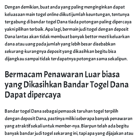
Dengan demikian, buat anda yang paling menginginkan dapat
keluasaan main togel online diikuti jumlah keuntungan, tentunya
tergabung di bandar togel Dana tiada potongan paling dipercaya
yakni pilihan terbaik. Apa lagi, bermain judi togel dengan deposit
Dana lantas akan tidak membuat banyak bettor mesti keluarkan
dana atau uang pada jumlah yang lebih besar disebabkan
sekurang-kurangnya deposit yang dikasihkan begitu bisa
dijangkau sampai tidak terdapatnya potongan sama sekalipun.
Bermacam Penawaran Luar biasa
yang Dikasihkan Bandar Togel Dana
Dapat dipercaya
Bandar togel Dana sebagai pemasok taruhan togel terpilih
dengan deposit Dana, pastinya miliki seberapa banyak penawaran
yang atraktif sekali untuk member-nya. Biarpun telah ada begitu
banyak bandar judi togel sekarang ini, tapi apa yang dijajakan atau