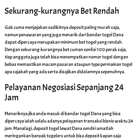
Sekurang-kurangnya Bet Rendah
Gak cuma menjajakan sedikitnya deposit paling murah saja,
namun penawaran yang juga menarik dari bandar togel Dana
dapat dipercaya merupakan minimum bet togel yang rendah.
Dengan sekurang-kurangnya bet cuman senilai 100 perak saja,
tiap anggota juga telah bisa menempatkan nomor togel dengan
bebas memastikan macam pasaran ataupun type permainan togel
apa sajakah yang ada serta disajikan didalamnya sepenuhnya.
Pelayanan Negosiasi Sepanjang 24
Jam
Menariknya jika anda masuk di bandar togel Dana yang bisa
dipercaya ialah selalu adanya pelayanan transaksi bisnis waktu 24
jam. Manalagi, deposit togel lewat Dana sendiri amatlah
meringankan banyak togelers untuk bisa deposit kapan saja