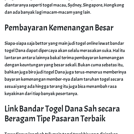
diantaranya seperti togel macau, Sydney, Singapore, Hongkong
dan ada banyak lagi macam-macam yang lain.
Pembayaran Kemenangan Besar
Siapa-siapa saja bettor yang main judi togel online lewat bandar
togel Dana dapat dipercaya akan selalu merasakan suka. Hal itu
lantaran antara lainnya bakal terima pembayaran kemenangan
dengan keuntungan yang besar sekali. Bukan cuma sebatas itu,
bahkan juga biro judi togel Dana juga terus-menerus memberinya
bayaran kemenangan member-nya dalam taruhan togel secara
sesuai yang ada hingga terang itu juga bisa menambah rasa
keyakinan dari tiap banyak pesertanya.
Link Bandar Togel Dana Sah secara
Beragam Tipe Pasaran Terbaik