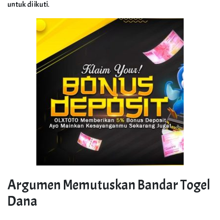
untuk di ikuti.
Argumen Memutuskan Bandar Togel
Dana