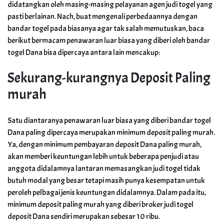
didatangkan oleh masing-masing pelayanan agen judi togel yang
pasti berlainan. Nach, buat mengenali perbedaannya dengan
bandar togel pada biasanya agar tak salah memutuskan, baca
berikut bermacam penawaran luar biasa yang diberi oleh bandar
togel Dana bisa dipercaya antara lain mencakup:
Sekurang-kurangnya Deposit Paling
murah
Satu diantaranya penawaran luar biasa yang diberi bandar togel
Dana paling dipercaya merupakan minimum deposit paling murah.
Ya, dengan minimum pembayaran deposit Dana paling murah,
akan memberi keuntungan lebih untuk beberapa penjudi atau
anggota didalamnya lantaran memasangkan judi togel tidak
butuh modal yang besar tetapi masih punya kesempatan untuk
peroleh pelbagai jenis keuntungan didalamnya. Dalam pada itu,
minimum deposit paling murah yang diberi broker judi togel
deposit Dana sendiri merupakan sebesar 10 ribu.