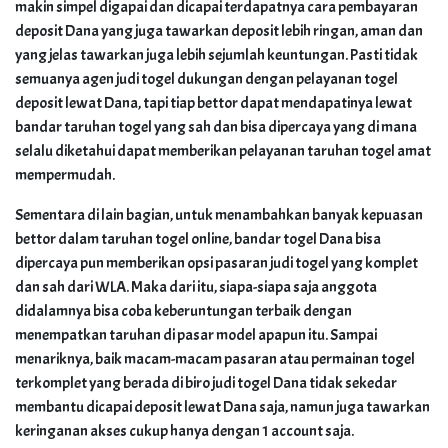
makin simpel digapai dan dicapai terdapatnya cara pembayaran
deposit Dana yang juga tawarkan deposit lebih ringan, aman dan
yang jelas tawarkan juga lebih sejumlah keuntungan. Pasti tidak
semuanya agen judi togel dukungan dengan pelayanan togel
deposit lewat Dana, tapi tiap bettor dapat mendapatinya lewat
bandar taruhan togel yang sah dan bisa dipercaya yang di mana
selalu diketahui dapat memberikan pelayanan taruhan togel amat
mempermudah.
Sementara di lain bagian, untuk menambahkan banyak kepuasan
bettor dalam taruhan togel online, bandar togel Dana bisa
dipercaya pun memberikan opsi pasaran judi togel yang komplet
dan sah dari WLA. Maka dari itu, siapa-siapa saja anggota
didalamnya bisa coba keberuntungan terbaik dengan
menempatkan taruhan di pasar model apapun itu. Sampai
menariknya, baik macam-macam pasaran atau permainan togel
terkomplet yang berada di biro judi togel Dana tidak sekedar
membantu dicapai deposit lewat Dana saja, namun juga tawarkan
keringanan akses cukup hanya dengan 1 account saja.