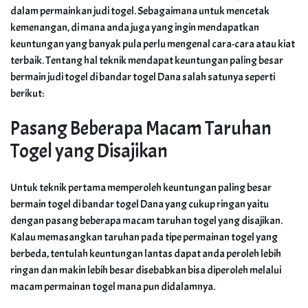
dalam permainkan judi togel. Sebagaimana untuk mencetak
kemenangan, di mana anda juga yang ingin mendapatkan
keuntungan yang banyak pula perlu mengenal cara-cara atau kiat
terbaik. Tentang hal teknik mendapat keuntungan paling besar
bermain judi togel di bandar togel Dana salah satunya seperti
berikut:
Pasang Beberapa Macam Taruhan
Togel yang Disajikan
Untuk teknik pertama memperoleh keuntungan paling besar
bermain togel di bandar togel Dana yang cukup ringan yaitu
dengan pasang beberapa macam taruhan togel yang disajikan.
Kalau memasangkan taruhan pada tipe permainan togel yang
berbeda, tentulah keuntungan lantas dapat anda peroleh lebih
ringan dan makin lebih besar disebabkan bisa diperoleh melalui
macam permainan togel mana pun didalamnya.