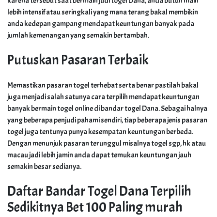
karena tersebut saat bermain judi togel Dana, anda butuh main
lebih intensif atau seringkali yang mana terang bakal membikin
anda kedepan gampang mendapat keuntungan banyak pada
jumlah kemenangan yang semakin bertambah.
Putuskan Pasaran Terbaik
Memastikan pasaran togel terhebat serta benar pastilah bakal
juga menjadi salah satunya cara terpilih mendapat keuntungan
banyak bermain togel online di bandar togel Dana. Sebagai halnya
yang beberapa penjudi pahami sendiri, tiap beberapa jenis pasaran
togel juga tentunya punya kesempatan keuntungan berbeda.
Dengan menunjuk pasaran terunggul misalnya togel sgp, hk atau
macau jadi lebih jamin anda dapat temukan keuntungan jauh
semakin besar sedianya.
Daftar Bandar Togel Dana Terpilih
Sedikitnya Bet 100 Paling murah