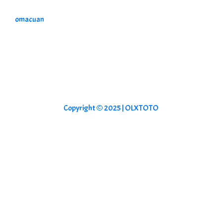
omacuan
Copyright © 2025 |
OLXTOTO