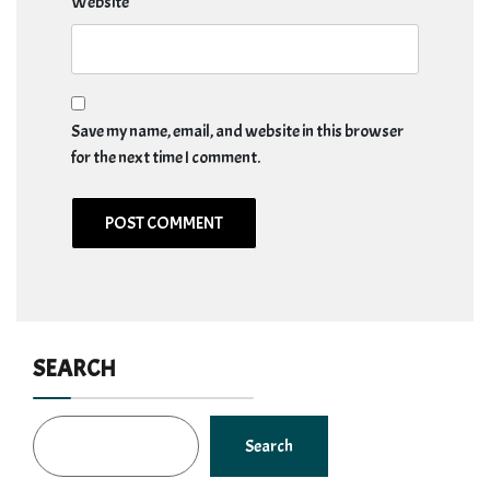
Website
Save my name, email, and website in this browser
for the next time I comment.
SEARCH
Search