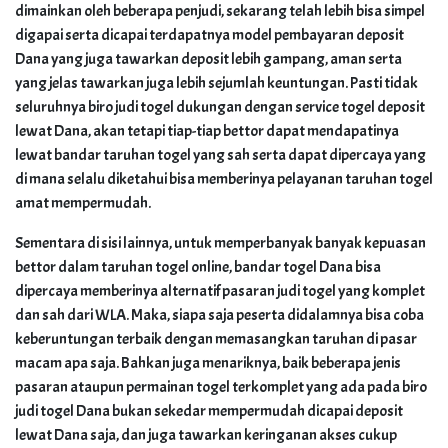
dimainkan oleh beberapa penjudi, sekarang telah lebih bisa simpel
digapai serta dicapai terdapatnya model pembayaran deposit
Dana yang juga tawarkan deposit lebih gampang, aman serta
yang jelas tawarkan juga lebih sejumlah keuntungan. Pasti tidak
seluruhnya biro judi togel dukungan dengan service togel deposit
lewat Dana, akan tetapi tiap-tiap bettor dapat mendapatinya
lewat bandar taruhan togel yang sah serta dapat dipercaya yang
di mana selalu diketahui bisa memberinya pelayanan taruhan togel
amat mempermudah.
Sementara di sisi lainnya, untuk memperbanyak banyak kepuasan
bettor dalam taruhan togel online, bandar togel Dana bisa
dipercaya memberinya alternatif pasaran judi togel yang komplet
dan sah dari WLA. Maka, siapa saja peserta didalamnya bisa coba
keberuntungan terbaik dengan memasangkan taruhan di pasar
macam apa saja. Bahkan juga menariknya, baik beberapa jenis
pasaran ataupun permainan togel terkomplet yang ada pada biro
judi togel Dana bukan sekedar mempermudah dicapai deposit
lewat Dana saja, dan juga tawarkan keringanan akses cukup