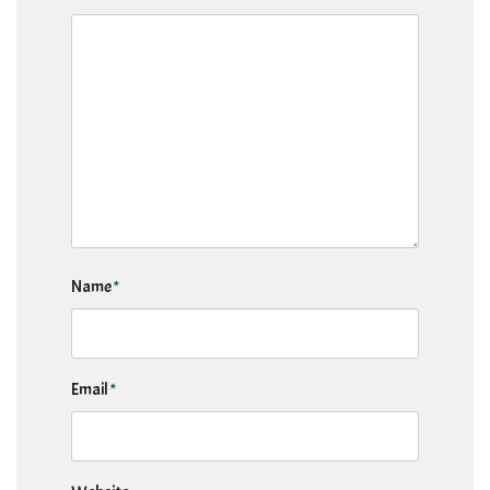
Name
*
Email
*