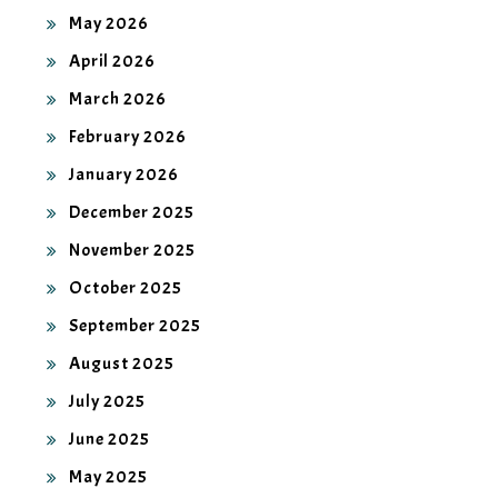
May 2026
April 2026
March 2026
February 2026
January 2026
December 2025
November 2025
October 2025
September 2025
August 2025
July 2025
June 2025
May 2025