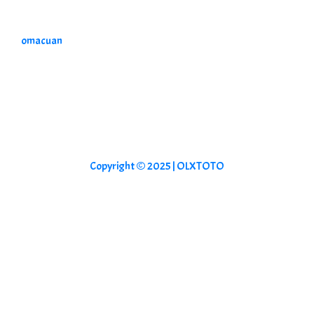
omacuan
Copyright © 2025 |
OLXTOTO