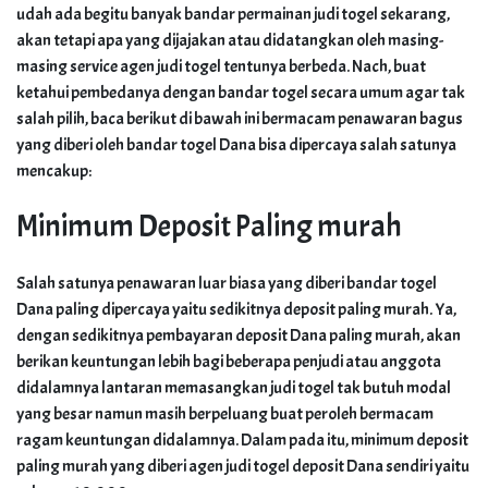
udah ada begitu banyak bandar permainan judi togel sekarang,
akan tetapi apa yang dijajakan atau didatangkan oleh masing-
masing service agen judi togel tentunya berbeda. Nach, buat
ketahui pembedanya dengan bandar togel secara umum agar tak
salah pilih, baca berikut di bawah ini bermacam penawaran bagus
yang diberi oleh bandar togel Dana bisa dipercaya salah satunya
mencakup:
Minimum Deposit Paling murah
Salah satunya penawaran luar biasa yang diberi bandar togel
Dana paling dipercaya yaitu sedikitnya deposit paling murah. Ya,
dengan sedikitnya pembayaran deposit Dana paling murah, akan
berikan keuntungan lebih bagi beberapa penjudi atau anggota
didalamnya lantaran memasangkan judi togel tak butuh modal
yang besar namun masih berpeluang buat peroleh bermacam
ragam keuntungan didalamnya. Dalam pada itu, minimum deposit
paling murah yang diberi agen judi togel deposit Dana sendiri yaitu