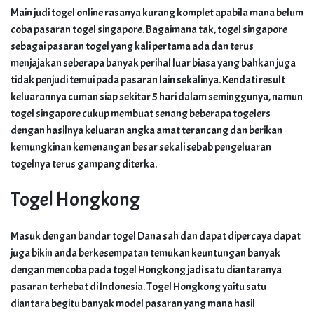
Main judi togel online rasanya kurang komplet apabila mana belum
coba pasaran togel singapore. Bagaimana tak, togel singapore
sebagai pasaran togel yang kali pertama ada dan terus
menjajakan seberapa banyak perihal luar biasa yang bahkan juga
tidak penjudi temui pada pasaran lain sekalinya. Kendati result
keluarannya cuman siap sekitar 5 hari dalam seminggunya, namun
togel singapore cukup membuat senang beberapa togelers
dengan hasilnya keluaran angka amat terancang dan berikan
kemungkinan kemenangan besar sekali sebab pengeluaran
togelnya terus gampang diterka.
Togel Hongkong
Masuk dengan bandar togel Dana sah dan dapat dipercaya dapat
juga bikin anda berkesempatan temukan keuntungan banyak
dengan mencoba pada togel Hongkong jadi satu diantaranya
pasaran terhebat di Indonesia. Togel Hongkong yaitu satu
diantara begitu banyak model pasaran yang mana hasil