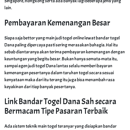
Singapore, Hongkong serta ada banyak lagi beberapa jenis yang
lain.
Pembayaran Kemenangan Besar
Siapa saja bettor yang main judi togel online lewat bandar togel
Dana paling dipercaya pasti sering merasakan bahagia. Hal itu
sebab diantaranya akan terima pembayaran kemenangan dengan
keuntungan yang begitu besar. Bukan hanya semata-mata itu,
sampai agen judi togel Dana lantas selalu memberi bayaran
kemenangan pesertanya dalam taruhan togel secara sesuai
kenyataan maka dari itu terang itu juga bisa menambah rasa
keyakinan dari tiap banyak pesertanya.
Link Bandar Togel Dana Sah secara
Bermacam Tipe Pasaran Terbaik
Ada sistem teknik main togel teranyar yang disiapkan bandar