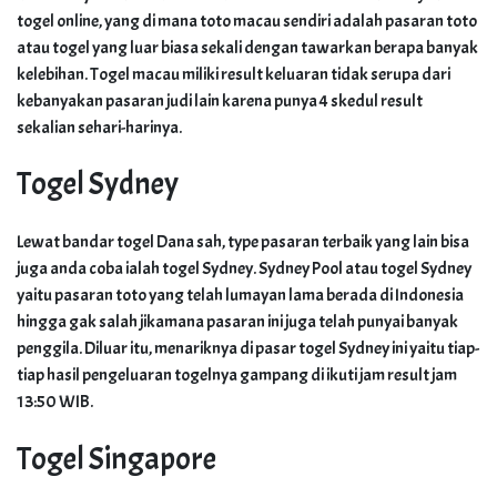
togel online, yang di mana toto macau sendiri adalah pasaran toto
atau togel yang luar biasa sekali dengan tawarkan berapa banyak
kelebihan. Togel macau miliki result keluaran tidak serupa dari
kebanyakan pasaran judi lain karena punya 4 skedul result
sekalian sehari-harinya.
Togel Sydney
Lewat bandar togel Dana sah, type pasaran terbaik yang lain bisa
juga anda coba ialah togel Sydney. Sydney Pool atau togel Sydney
yaitu pasaran toto yang telah lumayan lama berada di Indonesia
hingga gak salah jikamana pasaran ini juga telah punyai banyak
penggila. Diluar itu, menariknya di pasar togel Sydney ini yaitu tiap-
tiap hasil pengeluaran togelnya gampang di ikuti jam result jam
13:50 WIB.
Togel Singapore