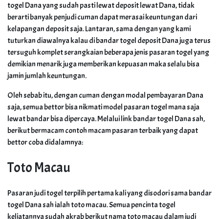
togel Dana yang sudah pasti lewat deposit lewat Dana, tidak
berarti banyak penjudi cuman dapat merasai keuntungan dari
kelapangan deposit saja. Lantaran, sama dengan yang kami
tuturkan diawalnya kalau di bandar togel deposit Dana juga terus
tersuguh komplet serangkaian beberapa jenis pasaran togel yang
demikian menarik juga memberikan kepuasan maka selalu bisa
jamin jumlah keuntungan.
Oleh sebab itu, dengan cuman dengan modal pembayaran Dana
saja, semua bettor bisa nikmati model pasaran togel mana saja
lewat bandar bisa dipercaya. Melalui link bandar togel Dana sah,
berikut bermacam contoh macam pasaran terbaik yang dapat
bettor coba didalamnya:
Toto Macau
Pasaran judi togel terpilih pertama kali yang disodori sama bandar
togel Dana sah ialah toto macau. Semua pencinta togel
keliatannya sudah akrab berikut nama toto macau dalam judi