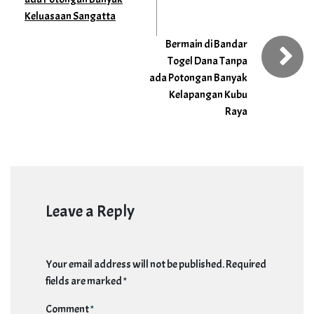
Keluasaan Sangatta
Bermain di Bandar
Togel Dana Tanpa
ada Potongan Banyak
Kelapangan Kubu
Raya
Leave a Reply
Your email address will not be published.
Required
fields are marked
*
Comment
*