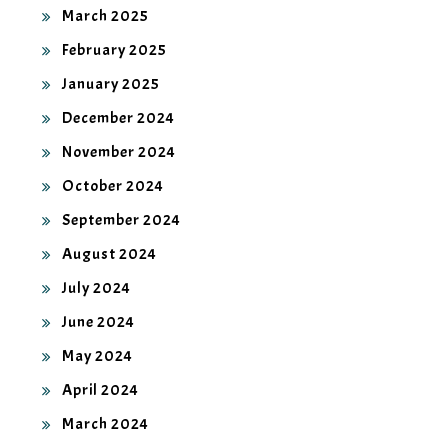
March 2025
February 2025
January 2025
December 2024
November 2024
October 2024
September 2024
August 2024
July 2024
June 2024
May 2024
April 2024
March 2024