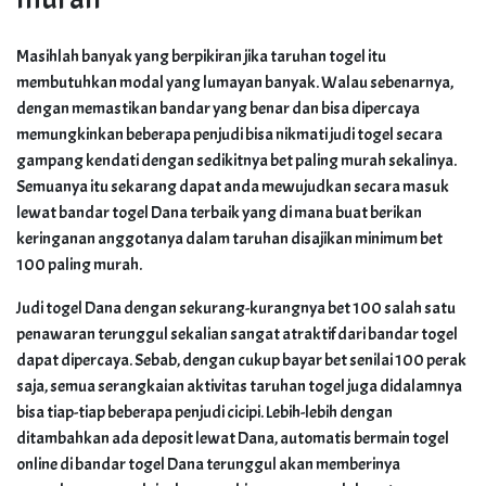
Masihlah banyak yang berpikiran jika taruhan togel itu
membutuhkan modal yang lumayan banyak. Walau sebenarnya,
dengan memastikan bandar yang benar dan bisa dipercaya
memungkinkan beberapa penjudi bisa nikmati judi togel secara
gampang kendati dengan sedikitnya bet paling murah sekalinya.
Semuanya itu sekarang dapat anda mewujudkan secara masuk
lewat bandar togel Dana terbaik yang di mana buat berikan
keringanan anggotanya dalam taruhan disajikan minimum bet
100 paling murah.
Judi togel Dana dengan sekurang-kurangnya bet 100 salah satu
penawaran terunggul sekalian sangat atraktif dari bandar togel
dapat dipercaya. Sebab, dengan cukup bayar bet senilai 100 perak
saja, semua serangkaian aktivitas taruhan togel juga didalamnya
bisa tiap-tiap beberapa penjudi cicipi. Lebih-lebih dengan
ditambahkan ada deposit lewat Dana, automatis bermain togel
online di bandar togel Dana terunggul akan memberinya