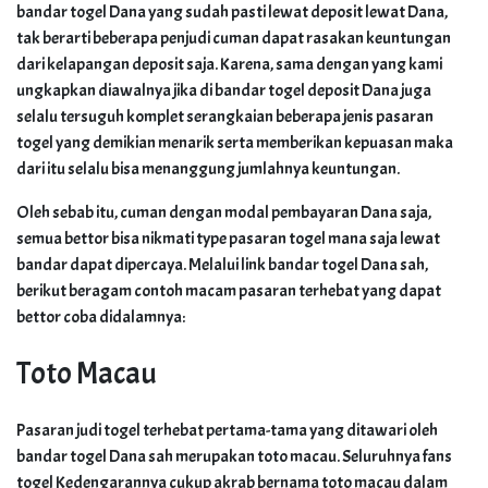
bandar togel Dana yang sudah pasti lewat deposit lewat Dana,
tak berarti beberapa penjudi cuman dapat rasakan keuntungan
dari kelapangan deposit saja. Karena, sama dengan yang kami
ungkapkan diawalnya jika di bandar togel deposit Dana juga
selalu tersuguh komplet serangkaian beberapa jenis pasaran
togel yang demikian menarik serta memberikan kepuasan maka
dari itu selalu bisa menanggung jumlahnya keuntungan.
Oleh sebab itu, cuman dengan modal pembayaran Dana saja,
semua bettor bisa nikmati type pasaran togel mana saja lewat
bandar dapat dipercaya. Melalui link bandar togel Dana sah,
berikut beragam contoh macam pasaran terhebat yang dapat
bettor coba didalamnya:
Toto Macau
Pasaran judi togel terhebat pertama-tama yang ditawari oleh
bandar togel Dana sah merupakan toto macau. Seluruhnya fans
togel Kedengarannya cukup akrab bernama toto macau dalam