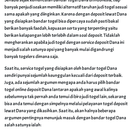
banyak penjudi seakan memiliki alternatif taruhan judi togel sesuai
sama apakah yang diinginkan. Karena dengan deposit lewat Dana
yang disiapkan bandar togel bisa dipercaya sudah pasti bakal
berikan banyak faedah, kepuasan serta yang terpenting yaitu
berikan kelapangan lebih terlebih dalam soal deposit. Tidaklah
mengherankan apabila judi togel dengan service deposit Dana ini
menjadi salah satunya opsi yang banyak mulai digandrungi
banyak togelers dimana saja.
Saat itu, service togel yang disiapkan oleh bandar togel Dana
sendiri punyai sejumlah keunggulan kecuali dari deposit terbaik.
Juga, ada sejumlah argumen mengapa anda harus pilih bandar
togel online deposit Dana lantaran apakah yang awal kalinya
sebelumnya tak pernah anda temui di biro judi togel lain, sekarang
bisa anda temui dengan simpelnya melalui pelayanan togel deposit
lewat Dana yang dikasihkan. Saat itu, akan halnya beberapa
argumen pentingnya menunjuk masuk dengan bandar togel Dana
salah satunya ialah: