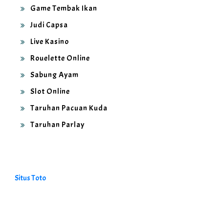
Game Tembak Ikan
Judi Capsa
Live Kasino
Rouelette Online
Sabung Ayam
Slot Online
Taruhan Pacuan Kuda
Taruhan Parlay
Situs Toto