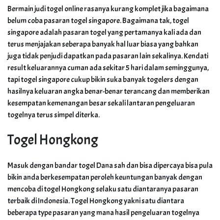
Bermain judi togel online rasanya kurang komplet jika bagaimana
belum coba pasaran togel singapore. Bagaimana tak, togel
singapore adalah pasaran togel yang pertamanya kali ada dan
terus menjajakan seberapa banyak hal luar biasa yang bahkan
juga tidak penjudi dapatkan pada pasaran lain sekalinya. Kendati
result keluarannya cuman ada sekitar 5 hari dalam seminggunya,
tapi togel singapore cukup bikin suka banyak togelers dengan
hasilnya keluaran angka benar-benar terancang dan memberikan
kesempatan kemenangan besar sekali lantaran pengeluaran
togelnya terus simpel diterka.
Togel Hongkong
Masuk dengan bandar togel Dana sah dan bisa dipercaya bisa pula
bikin anda berkesempatan peroleh keuntungan banyak dengan
mencoba di togel Hongkong selaku satu diantaranya pasaran
terbaik di Indonesia. Togel Hongkong yakni satu diantara
beberapa type pasaran yang mana hasil pengeluaran togelnya