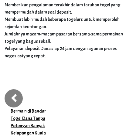
Memberikan pengalaman terakhir dalam taruhan togel yang
mempermudah dalam soal deposit.
Membuat lebih mudah beberapa togelers untuk memperoleh
sejumlah keuntungan.
Jumlahnya macam-macam pasaran bersama-sama permainan
togel yang bagus sekali.
Pelayanan deposit Dana siap 24 jam dengan agunan proses
negosiasi yang cepat.
Bermain di Bandar
Togel Dana Tanpa
Potongan Banyak
Kelapangan Kuala