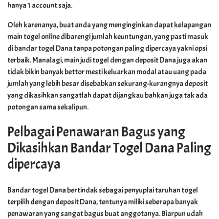
hanya 1 account saja.
Oleh karenanya, buat anda yang menginginkan dapat kelapangan
main togel online dibarengi jumlah keuntungan, yang pasti masuk
di bandar togel Dana tanpa potongan paling dipercaya yakni opsi
terbaik. Manalagi, main judi togel dengan deposit Dana juga akan
tidak bikin banyak bettor mesti keluarkan modal atau uang pada
jumlah yang lebih besar disebabkan sekurang-kurangnya deposit
yang dikasihkan sangatlah dapat dijangkau bahkan juga tak ada
potongan sama sekalipun.
Pelbagai Penawaran Bagus yang
Dikasihkan Bandar Togel Dana Paling
dipercaya
Bandar togel Dana bertindak sebagai penyuplai taruhan togel
terpilih dengan deposit Dana, tentunya miliki seberapa banyak
penawaran yang sangat bagus buat anggotanya. Biarpun udah