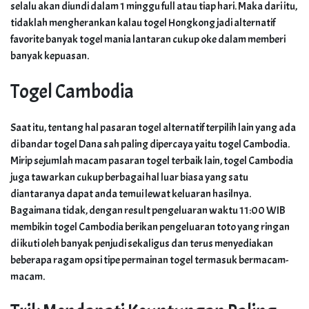
selalu akan diundi dalam 1 minggu full atau tiap hari. Maka dari itu,
tidaklah mengherankan kalau togel Hongkong jadi alternatif
favorite banyak togel mania lantaran cukup oke dalam memberi
banyak kepuasan.
Togel Cambodia
Saat itu, tentang hal pasaran togel alternatif terpilih lain yang ada
di bandar togel Dana sah paling dipercaya yaitu togel Cambodia.
Mirip sejumlah macam pasaran togel terbaik lain, togel Cambodia
juga tawarkan cukup berbagai hal luar biasa yang satu
diantaranya dapat anda temui lewat keluaran hasilnya.
Bagaimana tidak, dengan result pengeluaran waktu 11:00 WIB
membikin togel Cambodia berikan pengeluaran toto yang ringan
di ikuti oleh banyak penjudi sekaligus dan terus menyediakan
beberapa ragam opsi tipe permainan togel termasuk bermacam-
macam.