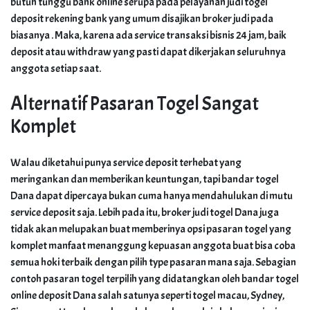
butuh tunggu bank online serupa pada pelayanan judi togel
deposit rekening bank yang umum disajikan broker judi pada
biasanya . Maka, karena ada service transaksi bisnis 24 jam, baik
deposit atau withdraw yang pasti dapat dikerjakan seluruhnya
anggota setiap saat.
Alternatif Pasaran Togel Sangat
Komplet
Walau diketahui punya service deposit terhebat yang
meringankan dan memberikan keuntungan, tapi bandar togel
Dana dapat dipercaya bukan cuma hanya mendahulukan di mutu
service deposit saja. Lebih pada itu, broker judi togel Dana juga
tidak akan melupakan buat memberinya opsi pasaran togel yang
komplet manfaat menanggung kepuasan anggota buat bisa coba
semua hoki terbaik dengan pilih type pasaran mana saja. Sebagian
contoh pasaran togel terpilih yang didatangkan oleh bandar togel
online deposit Dana salah satunya seperti togel macau, Sydney,