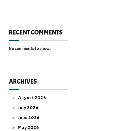
RECENT COMMENTS
No comments to show.
ARCHIVES
August 2026
July 2026
June 2026
May 2026