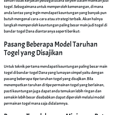
sendiri tidak kerjakan pelbagai usaha terpilih dalam mainkan judi
togel. Sebagaimana untuk memperoleh kemenangan, di mana
anda lantas yang ingin mendapat keuntungan yang banyak pun
butuh mengenal cara-cara atau strategi terbaik. Akan halnya
langkah memperoleh keuntungan paling besar main judi togel di
bandar togel Dana diantaranya seperti berikut:
Pasang Beberapa Model Taruhan
Togel yang Disajikan
Untuk teknik pertama mendapati keuntungan paling besar main
togel di bandar togel Dana yang lumayan simpel yaitu dengan
pasang beberapa tipe taruhan togel yang disajikan. Bila
menempatkan taruhan di tipe permainan togel yang berlainan,
pasti keuntungan juga dapat anda temukan lebih ringan dan
semakin lebih besar disebabkan dapat diperoleh melalui model
permainan togel mana saja didalamnya.