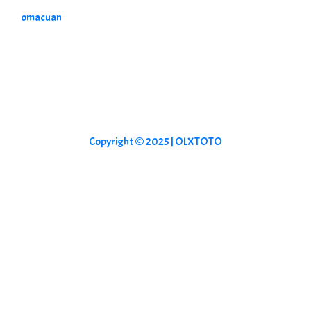
omacuan
Copyright © 2025 |
OLXTOTO