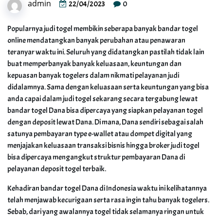
admin
0
22/04/2023
Popularnya judi togel membikin seberapa banyak bandar togel
online mendatangkan banyak perubahan atau penawaran
teranyar waktu ini. Seluruh yang didatangkan pastilah tidak lain
buat memperbanyak banyak keluasaan, keuntungan dan
kepuasan banyak togelers dalam nikmati pelayanan judi
didalamnya. Sama dengan keluasaan serta keuntungan yang bisa
anda capai dalam judi togel sekarang secara tergabung lewat
bandar togel Dana bisa dipercaya yang siapkan pelayanan togel
dengan deposit lewat Dana. Di mana, Dana sendiri sebagai salah
satunya pembayaran type e-wallet atau dompet digital yang
menjajakan keluasaan transaksi bisnis hingga broker judi togel
bisa dipercaya mengangkut struktur pembayaran Dana di
pelayanan deposit togel terbaik.
Kehadiran bandar togel Dana di Indonesia waktu ini kelihatannya
telah menjawab kecurigaan serta rasa ingin tahu banyak togelers.
Sebab, dari yang awalannya togel tidak selamanya ringan untuk