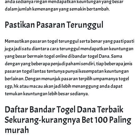
anda sedianya ringan mendapatkan keuntungan yang besar
dalam jumlah kemenangan yang semakin bertambah.
Pastikan Pasaran Terunggul
Memastikan pasaran togel terunggul serta benar yang pasti pasti
juga jadi satu diantara cara terunggul mendapatkan keuntungan
yang besar bermain togel online di bandar togel Dana. Sama
dengan yang beberapa penjudi pahami sendiri, tiap beberapa jenis
pasaran togel lantas tentunya punyai kesempatan keuntungan
berlainan. Dengan menunjuk pasaran terpilih umpamanya togel
sgp, hk atau macau akan jadi lebih menanggung anda dapat
temukan keuntungan lebih besar sedianya.
Daftar Bandar Togel Dana Terbaik
Sekurang-kurangnya Bet 100 Paling
murah