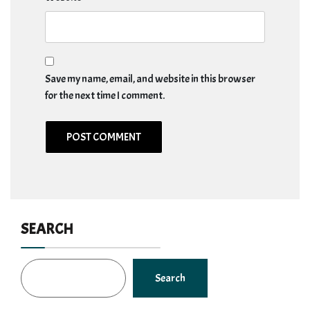
Save my name, email, and website in this browser
for the next time I comment.
SEARCH
Search