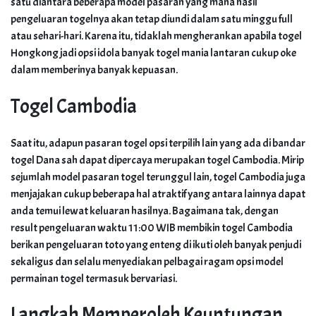
satu diantara beberapa model pasaran yang mana hasil
pengeluaran togelnya akan tetap diundi dalam satu minggu full
atau sehari-hari. Karena itu, tidaklah mengherankan apabila togel
Hongkong jadi opsi idola banyak togel mania lantaran cukup oke
dalam memberinya banyak kepuasan.
Togel Cambodia
Saat itu, adapun pasaran togel opsi terpilih lain yang ada di bandar
togel Dana sah dapat dipercaya merupakan togel Cambodia. Mirip
sejumlah model pasaran togel terunggul lain, togel Cambodia juga
menjajakan cukup beberapa hal atraktif yang antara lainnya dapat
anda temui lewat keluaran hasilnya. Bagaimana tak, dengan
result pengeluaran waktu 11:00 WIB membikin togel Cambodia
berikan pengeluaran toto yang enteng di ikuti oleh banyak penjudi
sekaligus dan selalu menyediakan pelbagai ragam opsi model
permainan togel termasuk bervariasi.
Langkah Memperoleh Keuntungan