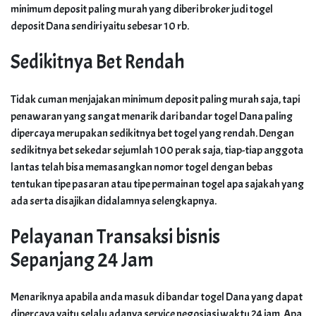
minimum deposit paling murah yang diberi broker judi togel
deposit Dana sendiri yaitu sebesar 10 rb.
Sedikitnya Bet Rendah
Tidak cuman menjajakan minimum deposit paling murah saja, tapi
penawaran yang sangat menarik dari bandar togel Dana paling
dipercaya merupakan sedikitnya bet togel yang rendah. Dengan
sedikitnya bet sekedar sejumlah 100 perak saja, tiap-tiap anggota
lantas telah bisa memasangkan nomor togel dengan bebas
tentukan tipe pasaran atau tipe permainan togel apa sajakah yang
ada serta disajikan didalamnya selengkapnya.
Pelayanan Transaksi bisnis
Sepanjang 24 Jam
Menariknya apabila anda masuk di bandar togel Dana yang dapat
dipercaya yaitu selalu adanya service negosiasi waktu 24 jam. Apa