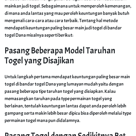
mainkan judi togel. Sebagaimana untuk memperoleh kemenangan,
di mana anda lantas yang mau peroleh keuntungan banyak butuh
mengenali cara-cara atau cara terbaik. Tentang hal metode
mendapati keuntungan paling besar main judi togel di bandar
togel Dana misalnya seperti berikut:
Pasang Beberapa Model Taruhan
Togel yang Disajikan
Untuk langkah pertama mendapat keuntungan paling besar main
togel di bandar togel Dana yang lumayan mudah yaitu dengan
pasang beberapa tipe taruhan togel yang disiapkan. Kalau
memasangkan taruhan pada type permainan togel yang
berlainan, tentulah keuntungan lantas dapat anda peroleh lebih
gampang serta makin lebih besar dipicu bisa diperoleh melalui type
permainan togel mana pun didalamnya.
Pasang Togel dengan Sedikitnya Bet