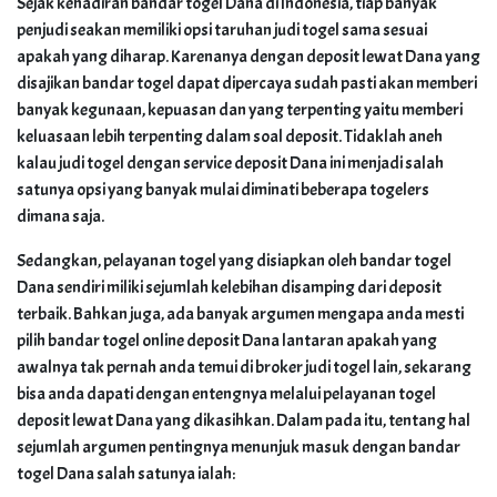
Sejak kehadiran bandar togel Dana di Indonesia, tiap banyak
penjudi seakan memiliki opsi taruhan judi togel sama sesuai
apakah yang diharap. Karenanya dengan deposit lewat Dana yang
disajikan bandar togel dapat dipercaya sudah pasti akan memberi
banyak kegunaan, kepuasan dan yang terpenting yaitu memberi
keluasaan lebih terpenting dalam soal deposit. Tidaklah aneh
kalau judi togel dengan service deposit Dana ini menjadi salah
satunya opsi yang banyak mulai diminati beberapa togelers
dimana saja.
Sedangkan, pelayanan togel yang disiapkan oleh bandar togel
Dana sendiri miliki sejumlah kelebihan disamping dari deposit
terbaik. Bahkan juga, ada banyak argumen mengapa anda mesti
pilih bandar togel online deposit Dana lantaran apakah yang
awalnya tak pernah anda temui di broker judi togel lain, sekarang
bisa anda dapati dengan entengnya melalui pelayanan togel
deposit lewat Dana yang dikasihkan. Dalam pada itu, tentang hal
sejumlah argumen pentingnya menunjuk masuk dengan bandar
togel Dana salah satunya ialah: