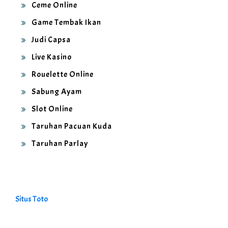
Ceme Online
Game Tembak Ikan
Judi Capsa
Live Kasino
Rouelette Online
Sabung Ayam
Slot Online
Taruhan Pacuan Kuda
Taruhan Parlay
Situs Toto