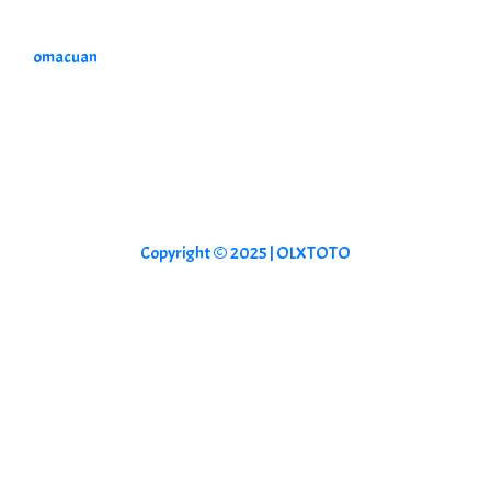
omacuan
Copyright © 2025 |
OLXTOTO