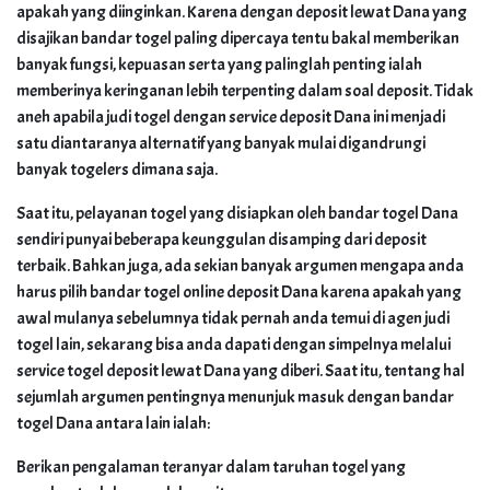
apakah yang diinginkan. Karena dengan deposit lewat Dana yang
disajikan bandar togel paling dipercaya tentu bakal memberikan
banyak fungsi, kepuasan serta yang palinglah penting ialah
memberinya keringanan lebih terpenting dalam soal deposit. Tidak
aneh apabila judi togel dengan service deposit Dana ini menjadi
satu diantaranya alternatif yang banyak mulai digandrungi
banyak togelers dimana saja.
Saat itu, pelayanan togel yang disiapkan oleh bandar togel Dana
sendiri punyai beberapa keunggulan disamping dari deposit
terbaik. Bahkan juga, ada sekian banyak argumen mengapa anda
harus pilih bandar togel online deposit Dana karena apakah yang
awal mulanya sebelumnya tidak pernah anda temui di agen judi
togel lain, sekarang bisa anda dapati dengan simpelnya melalui
service togel deposit lewat Dana yang diberi. Saat itu, tentang hal
sejumlah argumen pentingnya menunjuk masuk dengan bandar
togel Dana antara lain ialah:
Berikan pengalaman teranyar dalam taruhan togel yang