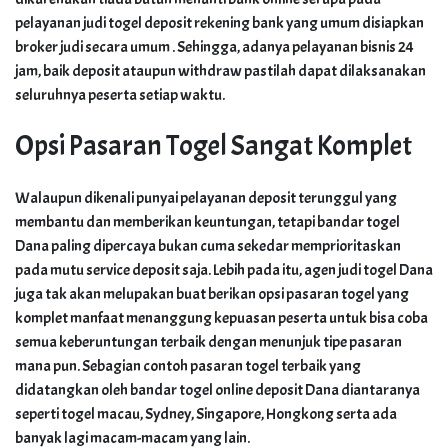
pelayanan judi togel deposit rekening bank yang umum disiapkan
broker judi secara umum . Sehingga, adanya pelayanan bisnis 24
jam, baik deposit ataupun withdraw pastilah dapat dilaksanakan
seluruhnya peserta setiap waktu.
Opsi Pasaran Togel Sangat Komplet
Walaupun dikenali punyai pelayanan deposit terunggul yang
membantu dan memberikan keuntungan, tetapi bandar togel
Dana paling dipercaya bukan cuma sekedar memprioritaskan
pada mutu service deposit saja. Lebih pada itu, agen judi togel Dana
juga tak akan melupakan buat berikan opsi pasaran togel yang
komplet manfaat menanggung kepuasan peserta untuk bisa coba
semua keberuntungan terbaik dengan menunjuk tipe pasaran
mana pun. Sebagian contoh pasaran togel terbaik yang
didatangkan oleh bandar togel online deposit Dana diantaranya
seperti togel macau, Sydney, Singapore, Hongkong serta ada
banyak lagi macam-macam yang lain.