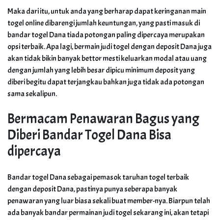
Maka dari itu, untuk anda yang berharap dapat keringanan main
togel online dibarengi jumlah keuntungan, yang pasti masuk di
bandar togel Dana tiada potongan paling dipercaya merupakan
opsi terbaik. Apa lagi, bermain judi togel dengan deposit Dana juga
akan tidak bikin banyak bettor mesti keluarkan modal atau uang
dengan jumlah yang lebih besar dipicu minimum deposit yang
diberi begitu dapat terjangkau bahkan juga tidak ada potongan
sama sekalipun.
Bermacam Penawaran Bagus yang
Diberi Bandar Togel Dana Bisa
dipercaya
Bandar togel Dana sebagai pemasok taruhan togel terbaik
dengan deposit Dana, pastinya punya seberapa banyak
penawaran yang luar biasa sekali buat member-nya. Biarpun telah
ada banyak bandar permainan judi togel sekarang ini, akan tetapi