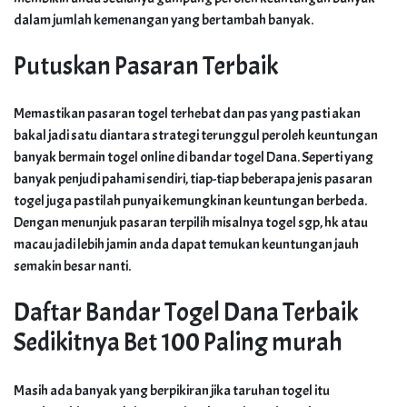
dalam jumlah kemenangan yang bertambah banyak.
Putuskan Pasaran Terbaik
Memastikan pasaran togel terhebat dan pas yang pasti akan
bakal jadi satu diantara strategi terunggul peroleh keuntungan
banyak bermain togel online di bandar togel Dana. Seperti yang
banyak penjudi pahami sendiri, tiap-tiap beberapa jenis pasaran
togel juga pastilah punyai kemungkinan keuntungan berbeda.
Dengan menunjuk pasaran terpilih misalnya togel sgp, hk atau
macau jadi lebih jamin anda dapat temukan keuntungan jauh
semakin besar nanti.
Daftar Bandar Togel Dana Terbaik
Sedikitnya Bet 100 Paling murah
Masih ada banyak yang berpikiran jika taruhan togel itu