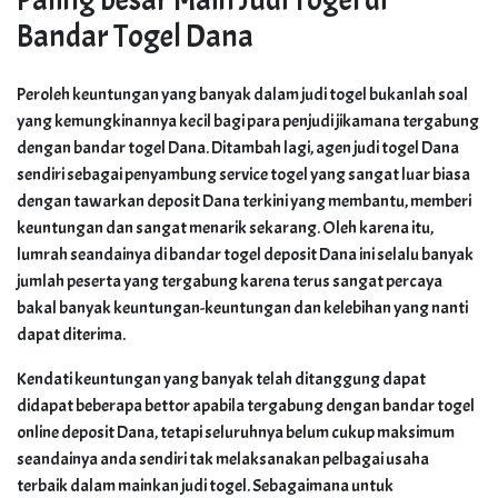
Paling besar Main Judi Togel di
Bandar Togel Dana
Peroleh keuntungan yang banyak dalam judi togel bukanlah soal
yang kemungkinannya kecil bagi para penjudi jikamana tergabung
dengan bandar togel Dana. Ditambah lagi, agen judi togel Dana
sendiri sebagai penyambung service togel yang sangat luar biasa
dengan tawarkan deposit Dana terkini yang membantu, memberi
keuntungan dan sangat menarik sekarang. Oleh karena itu,
lumrah seandainya di bandar togel deposit Dana ini selalu banyak
jumlah peserta yang tergabung karena terus sangat percaya
bakal banyak keuntungan-keuntungan dan kelebihan yang nanti
dapat diterima.
Kendati keuntungan yang banyak telah ditanggung dapat
didapat beberapa bettor apabila tergabung dengan bandar togel
online deposit Dana, tetapi seluruhnya belum cukup maksimum
seandainya anda sendiri tak melaksanakan pelbagai usaha
terbaik dalam mainkan judi togel. Sebagaimana untuk