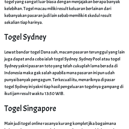
togel yang sangat luar biasa dengan menjajakan berapa banyak
kelebihan. Togel macau miliki result keluaran berlainan dari
kebanyakan pasaran judi lain sebab memiliki 4 skedul result
sekalian tiap harinya.
Togel Sydney
Lewat bandar togel Dana sah, macam pasaran terunggul yang lain
juga dapat anda coba ialah togel Sydney. Sydney Pool atau togel
Sydney yakni pasaran toto yang telah cukuplah lama berada di
Indonesia maka gak salah apabila mana pasaran ini pun udah
punyai banyak pengagum. Terkecuali itu, menariknya di pasar
togel Sydney ini yakni tiap hasil pengeluaran togelnya gampang di
ikuti jam result waktu 13:50 WIB.
Togel Singapore
Main judi togel online rasanya kurang komplet jika bagaimana