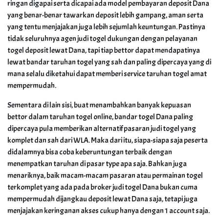
ringan digapai serta dicapai ada model pembayaran deposit Dana
yang benar-benar tawarkan deposit lebih gampang, aman serta
yang tentu menjajakan juga lebih sejumlah keuntungan. Pastinya
tidak seluruhnya agen judi togel dukungan dengan pelayanan
togel deposit lewat Dana, tapi tiap bettor dapat mendapatinya
lewat bandar taruhan togel yang sah dan paling dipercaya yang di
mana selalu diketahui dapat memberi service taruhan togel amat
mempermudah.
Sementara di lain sisi, buat menambahkan banyak kepuasan
bettor dalam taruhan togel online, bandar togel Dana paling
dipercaya pula memberikan alternatif pasaran judi togel yang
komplet dan sah dari WLA. Maka dari itu, siapa-siapa saja peserta
didalamnya bisa coba keberuntungan terbaik dengan
menempatkan taruhan di pasar type apa saja. Bahkan juga
menariknya, baik macam-macam pasaran atau permainan togel
terkomplet yang ada pada broker judi togel Dana bukan cuma
mempermudah dijangkau deposit lewat Dana saja, tetapi juga
menjajakan keringanan akses cukup hanya dengan 1 account saja.