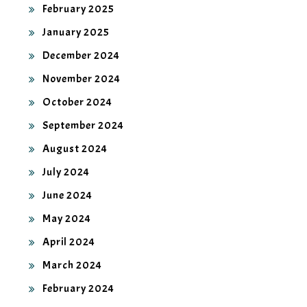
February 2025
January 2025
December 2024
November 2024
October 2024
September 2024
August 2024
July 2024
June 2024
May 2024
April 2024
March 2024
February 2024