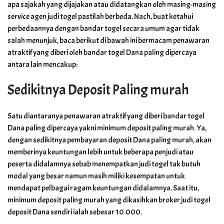
apa sajakah yang dijajakan atau didatangkan oleh masing-masing
service agen judi togel pastilah berbeda. Nach, buat ketahui
perbedaannya dengan bandar togel secara umum agar tidak
salah menunjuk, baca berikut di bawah ini bermacam penawaran
atraktif yang diberi oleh bandar togel Dana paling dipercaya
antara lain mencakup:
Sedikitnya Deposit Paling murah
Satu diantaranya penawaran atraktif yang diberi bandar togel
Dana paling dipercaya yakni minimum deposit paling murah. Ya,
dengan sedikitnya pembayaran deposit Dana paling murah, akan
memberinya keuntungan lebih untuk beberapa penjudi atau
peserta didalamnya sebab menempatkan judi togel tak butuh
modal yang besar namun masih miliki kesempatan untuk
mendapat pelbagai ragam keuntungan didalamnya. Saat itu,
minimum deposit paling murah yang dikasihkan broker judi togel
deposit Dana sendiri ialah sebesar 10.000.