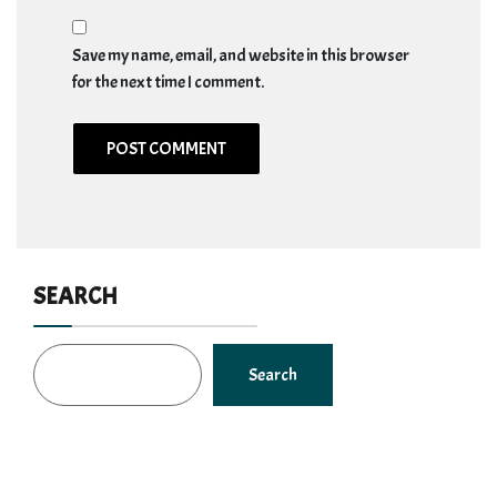
Save my name, email, and website in this browser
for the next time I comment.
SEARCH
Search