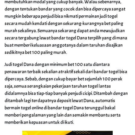
membutuhkan modal yang cukup banyak. Walau sebenarnya,
dengan tentukan bandar yang cocok dan bisa dipercaya sangat
mungkin beberapa penjudi bisa nikmati permainan judi togel
secara mudah kendati dengan sekurang-kurangnya bet paling
murah sekalinya. Semuanya sekarang dapat anda mewujudkan
secara tergabung lewat bandar togel Dana terpilih yang di mana
buat memberi keluasaan anggotanya dalam taruhan disajikan
sedikitnya bet 100 paling murah.
Judi togel Dana dengan minimum bet 100 satu diantara
penawaran terbaik sekalian atraktif sekali dari bandar togel bisa
dipercaya. Sebab, dengan cukup bayar bet sejumlah 100 perak
saja, semua serangkaian pekerjaan taruhan togel lantas
didalamnya bisa tiap-tiap banyak penjudi cicipi. Ditambah dengan
ditambah lagi terdapatnya deposit lewat Dana, automatis
bermain togel online di bandar togel Dana terunggul bakal
memberi pengalaman yang lain dan semakin membantu serta
memberikan kepuasan untuk di ikuti.