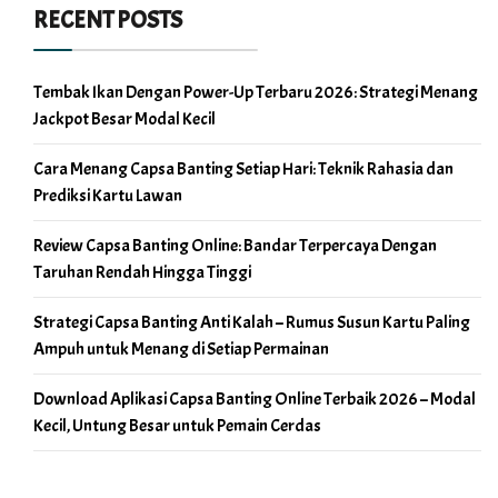
RECENT POSTS
Tembak Ikan Dengan Power-Up Terbaru 2026: Strategi Menang
Jackpot Besar Modal Kecil
Cara Menang Capsa Banting Setiap Hari: Teknik Rahasia dan
Prediksi Kartu Lawan
Review Capsa Banting Online: Bandar Terpercaya Dengan
Taruhan Rendah Hingga Tinggi
Strategi Capsa Banting Anti Kalah – Rumus Susun Kartu Paling
Ampuh untuk Menang di Setiap Permainan
Download Aplikasi Capsa Banting Online Terbaik 2026 – Modal
Kecil, Untung Besar untuk Pemain Cerdas