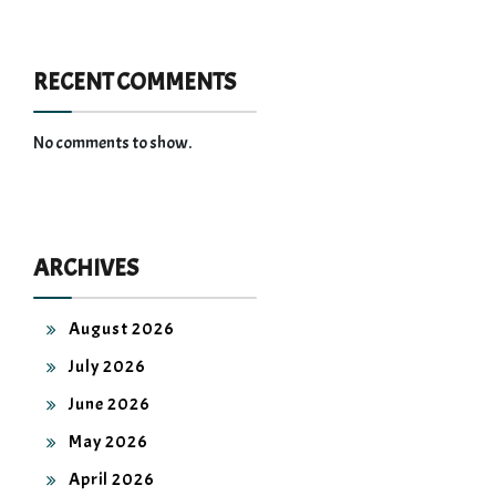
RECENT COMMENTS
No comments to show.
ARCHIVES
August 2026
July 2026
June 2026
May 2026
April 2026