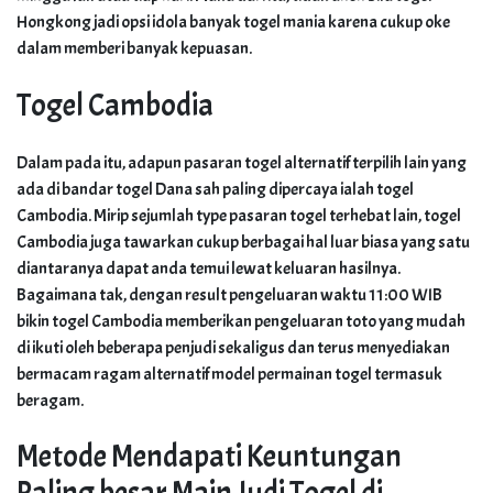
Hongkong jadi opsi idola banyak togel mania karena cukup oke
dalam memberi banyak kepuasan.
Togel Cambodia
Dalam pada itu, adapun pasaran togel alternatif terpilih lain yang
ada di bandar togel Dana sah paling dipercaya ialah togel
Cambodia. Mirip sejumlah type pasaran togel terhebat lain, togel
Cambodia juga tawarkan cukup berbagai hal luar biasa yang satu
diantaranya dapat anda temui lewat keluaran hasilnya.
Bagaimana tak, dengan result pengeluaran waktu 11:00 WIB
bikin togel Cambodia memberikan pengeluaran toto yang mudah
di ikuti oleh beberapa penjudi sekaligus dan terus menyediakan
bermacam ragam alternatif model permainan togel termasuk
beragam.
Metode Mendapati Keuntungan