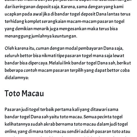
dari keringanan deposit saja. Karena, sama dengan yang kami
ucapkan pada awal jika di bandar togel deposit Dana lantas terus
terhidang komplet serangkaian macam-macam pasaran togel
yang demikian menarik juga mengesankan maka terus bisa
menanggung jumlahnya keuntungan.
Oleh karena itu, cuman dengan modal pembayaran Dana saja,
seluruh bettor bisa nikmati tipe pasaran togel mana saja lewat
bandar bisa dipercaya. Melalui link bandar togel Dana sah, berikut
beberapa contoh macam pasaran terpilih yang dapat bettor coba
didalamnya:
Toto Macau
Pasaran judi togel terbaik pertama kali yang ditawari sama
bandar togel Dana sah yaitu toto macau. Semua pecinta togel
kelihatannya sudah akrab bernama toto macau dalam judi togel
online, yang di mana toto macau sendiri adalah pasaran toto atau