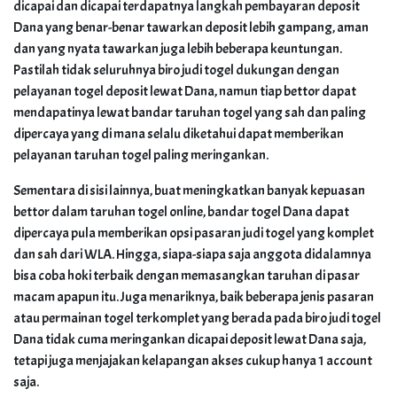
dicapai dan dicapai terdapatnya langkah pembayaran deposit
Dana yang benar-benar tawarkan deposit lebih gampang, aman
dan yang nyata tawarkan juga lebih beberapa keuntungan.
Pastilah tidak seluruhnya biro judi togel dukungan dengan
pelayanan togel deposit lewat Dana, namun tiap bettor dapat
mendapatinya lewat bandar taruhan togel yang sah dan paling
dipercaya yang di mana selalu diketahui dapat memberikan
pelayanan taruhan togel paling meringankan.
Sementara di sisi lainnya, buat meningkatkan banyak kepuasan
bettor dalam taruhan togel online, bandar togel Dana dapat
dipercaya pula memberikan opsi pasaran judi togel yang komplet
dan sah dari WLA. Hingga, siapa-siapa saja anggota didalamnya
bisa coba hoki terbaik dengan memasangkan taruhan di pasar
macam apapun itu. Juga menariknya, baik beberapa jenis pasaran
atau permainan togel terkomplet yang berada pada biro judi togel
Dana tidak cuma meringankan dicapai deposit lewat Dana saja,
tetapi juga menjajakan kelapangan akses cukup hanya 1 account
saja.