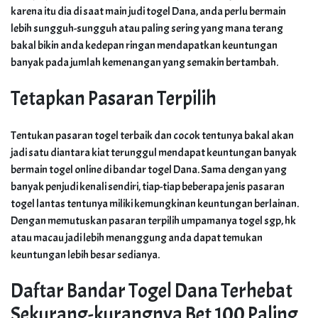
karena itu dia di saat main judi togel Dana, anda perlu bermain
lebih sungguh-sungguh atau paling sering yang mana terang
bakal bikin anda kedepan ringan mendapatkan keuntungan
banyak pada jumlah kemenangan yang semakin bertambah.
Tetapkan Pasaran Terpilih
Tentukan pasaran togel terbaik dan cocok tentunya bakal akan
jadi satu diantara kiat terunggul mendapat keuntungan banyak
bermain togel online di bandar togel Dana. Sama dengan yang
banyak penjudi kenali sendiri, tiap-tiap beberapa jenis pasaran
togel lantas tentunya miliki kemungkinan keuntungan berlainan.
Dengan memutuskan pasaran terpilih umpamanya togel sgp, hk
atau macau jadi lebih menanggung anda dapat temukan
keuntungan lebih besar sedianya.
Daftar Bandar Togel Dana Terhebat
Sekurang-kurangnya Bet 100 Paling