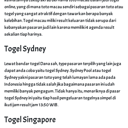
online, yang di mana toto macau sendiri sebagai pasaran toto atau
togel yang sangat atraktif dengan tawarkan berapa banyak
kelebihan. Togel macau miliki result keluaran tidak serupa dari
kebanyakan pasaran judi lain karena memiliki 4 agenda result
sekalian tiap harinya.
Togel Sydney
Lewat bandar togel Dana sah, type pasaran terpilih yang lain juga
dapat anda coba yaitu togel Sydney. Sydney Pool atau togel
Sydney yakni pasaran toto yang telah lumayan lama ada pada
Indonesia hingga tidak salah jika bagaimana pasaran ini udah
memiliki banyak pengagum. Tidak hanya itu, menariknya di pasar
togel Sydney ini yaitu tiap hasil pengeluaran togelnya simpel di
ikuti jam result jam 13:50 WIB.
Togel Singapore