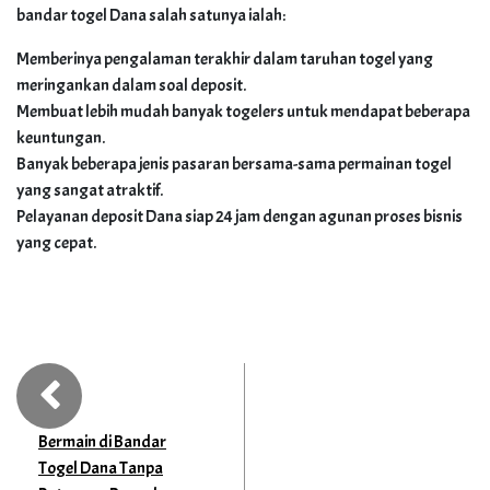
bandar togel Dana salah satunya ialah:
Memberinya pengalaman terakhir dalam taruhan togel yang
meringankan dalam soal deposit.
Membuat lebih mudah banyak togelers untuk mendapat beberapa
keuntungan.
Banyak beberapa jenis pasaran bersama-sama permainan togel
yang sangat atraktif.
Pelayanan deposit Dana siap 24 jam dengan agunan proses bisnis
yang cepat.
Bermain di Bandar
Togel Dana Tanpa