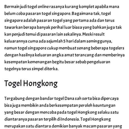
Bermain judi togel online rasanya kurang komplet apabila mana
belum coba pasaran togel singapore. Bagaimana tak, togel
singapore adalah pasaran togel yang pertama ada dan terus
tawarkan berapa banyak perihal luar biasa yang bahkan juga tak
kan penjudi temui di pasaran lain sekalinya. Meski result
keluarannya cuma ada sejumlah 5 hari dalam seminggunya,
namun togel singapore cukup membuat senang beberapa togelers
dengan hasilnya keluaran angka amat terancang dan memberinya
kesempatan kemenangan begitu besar sebab pengeluaran
togelnya terus simpel diterka.
Togel Hongkong
Tergabung dengan bandar togel Dana sah serta bisa dipercaya
bisa juga membikin anda berkesempatan peroleh keuntungan
yang besar dengan mencoba pada togel Hongkong selaku satu
diantaranya pasaran terpilih di Indonesia. Togel Hongkong
merupakan satu diantara demikian banyak macam pasaran yang