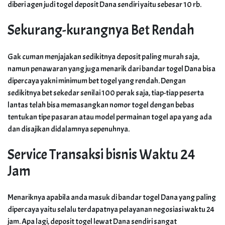
diberi agen judi togel deposit Dana sendiri yaitu sebesar 10 rb.
Sekurang-kurangnya Bet Rendah
Gak cuman menjajakan sedikitnya deposit paling murah saja,
namun penawaran yang juga menarik dari bandar togel Dana bisa
dipercaya yakni minimum bet togel yang rendah. Dengan
sedikitnya bet sekedar senilai 100 perak saja, tiap-tiap peserta
lantas telah bisa memasangkan nomor togel dengan bebas
tentukan tipe pasaran atau model permainan togel apa yang ada
dan disajikan didalamnya sepenuhnya.
Service Transaksi bisnis Waktu 24
Jam
Menariknya apabila anda masuk di bandar togel Dana yang paling
dipercaya yaitu selalu terdapatnya pelayanan negosiasi waktu 24
jam. Apa lagi, deposit togel lewat Dana sendiri sangat