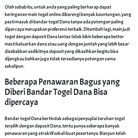
Oleh sebab itu, untuk anda yang paling berharap dapat
keringanan main togel online dibarengi banyak keuntungan, yang
pasti masuk di bandar togel Dana tanpa ada potongan paling
dipercaya merupakan preferensi terbaik. Ditambah lagi, main judi
togel dengan deposit Dana lantas tidak bikin beberapa bettor
mesti keluarkan dana atau uang dengan jumlah yang lebih besar
disebabkan sedikitnya deposit yang dikasihkan begitu bisa
dijangkau bahkan juga tidak tersedianya potongan sama
sekalipun.
Beberapa Penawaran Bagus yang
Diberi Bandar Togel Dana Bisa
dipercaya
Bandar togel Dana bertindak sebagai penyuplai taruhan togel
terpilih dengan deposit Dana, tentu punya seberapa banyak
penawaran yang atraktif sekali buat pesertanya. Biarpun telah