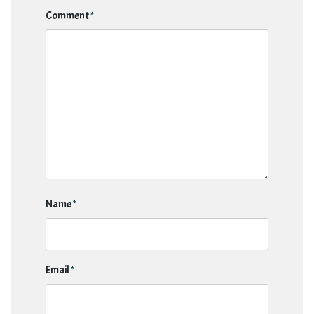
Comment
*
Name
*
Email
*