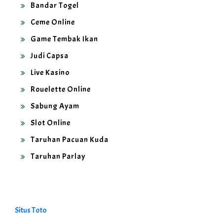
Bandar Togel
Ceme Online
Game Tembak Ikan
Judi Capsa
Live Kasino
Rouelette Online
Sabung Ayam
Slot Online
Taruhan Pacuan Kuda
Taruhan Parlay
Situs Toto