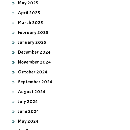
May 2025
April 2025
March 2025
February 2025
January 2025
December 2024
November 2024
October 2024
September 2024
August 2024
July 2024
June 2024
May 2024