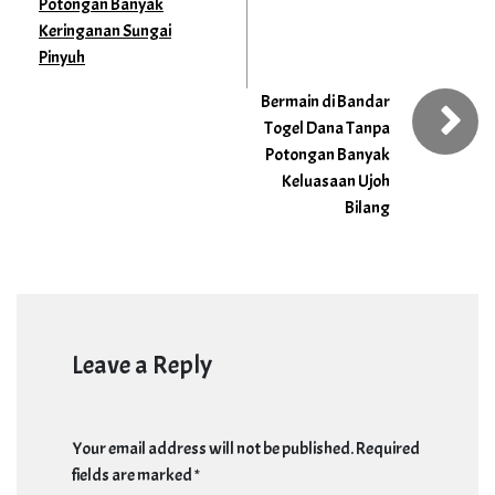
Potongan Banyak
Keringanan Sungai
Pinyuh
Bermain di Bandar
Togel Dana Tanpa
Potongan Banyak
Keluasaan Ujoh
Bilang
Leave a Reply
Your email address will not be published.
Required
fields are marked
*