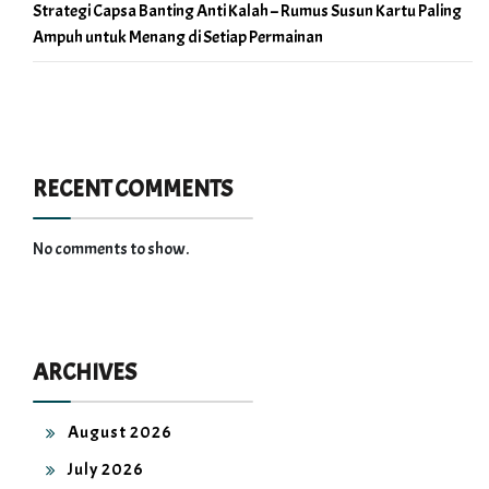
Strategi Capsa Banting Anti Kalah – Rumus Susun Kartu Paling
Ampuh untuk Menang di Setiap Permainan
RECENT COMMENTS
No comments to show.
ARCHIVES
August 2026
July 2026