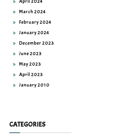
April 2024
March 2024
February 2024
January 2024
December 2023
June 2023
May 2023
April 2023
January 2010
CATEGORIES