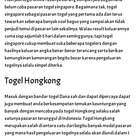
belum coba pasaran togel singapore. Bagaimana tak, togel
singapore sebagai pasaran togel yang pertama ada dan terus
tawarkan seberapa banyak soal bagus yang sampai akan tidak
penjudi temui di pasaran lain sekalinya. Walau result keluarannya
cuma siap sejumlah 5 hari dalam seminggunya, tapi togel
singapore cukup membuat suka beberapa togelers dengan
hasilnya keluaran angka benar-benar terancang serta berikan
kemungkinan kemenangan begitu besar karena pengeluaran
togelnya selalu simpel diterka.
Togel Hongkong
Masuk dengan bandar togel Dana sah dan dapat dipercaya dapat
juga membuat anda berkesempatan temukan keuntungan yang
banyak dengan mencoba pada togel Hongkong selaku salah
satunya pasaran terunggul di Indonesia. Togel Hongkong
merupakan salah di antara satu dari begitu banyak model pasaran
yang mana hasil pengeluaran togelnya selalu akan diundi dalam 1