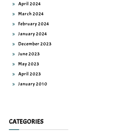
April 2024
March 2024
February 2024
January 2024
December 2023
June 2023
May 2023
April 2023
January 2010
CATEGORIES