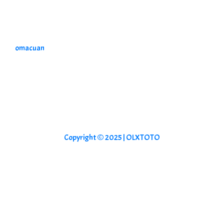
omacuan
Copyright © 2025 |
OLXTOTO