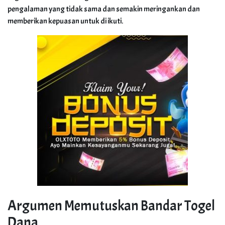
pengalaman yang tidak sama dan semakin meringankan dan
memberikan kepuasan untuk di ikuti.
Argumen Memutuskan Bandar Togel
Dana