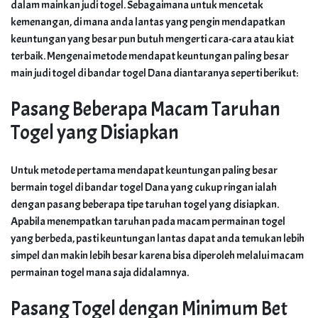
dalam mainkan judi togel. Sebagaimana untuk mencetak
kemenangan, di mana anda lantas yang pengin mendapatkan
keuntungan yang besar pun butuh mengerti cara-cara atau kiat
terbaik. Mengenai metode mendapat keuntungan paling besar
main judi togel di bandar togel Dana diantaranya seperti berikut:
Pasang Beberapa Macam Taruhan
Togel yang Disiapkan
Untuk metode pertama mendapat keuntungan paling besar
bermain togel di bandar togel Dana yang cukup ringan ialah
dengan pasang beberapa tipe taruhan togel yang disiapkan.
Apabila menempatkan taruhan pada macam permainan togel
yang berbeda, pasti keuntungan lantas dapat anda temukan lebih
simpel dan makin lebih besar karena bisa diperoleh melalui macam
permainan togel mana saja didalamnya.
Pasang Togel dengan Minimum Bet