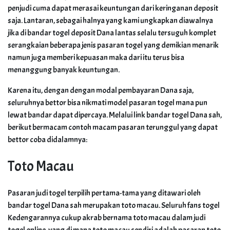
penjudi cuma dapat merasai keuntungan dari keringanan deposit
saja. Lantaran, sebagai halnya yang kami ungkapkan diawalnya
jika di bandar togel deposit Dana lantas selalu tersuguh komplet
serangkaian beberapa jenis pasaran togel yang demikian menarik
namun juga memberi kepuasan maka dari itu terus bisa
menanggung banyak keuntungan.
Karena itu, dengan dengan modal pembayaran Dana saja,
seluruhnya bettor bisa nikmati model pasaran togel mana pun
lewat bandar dapat dipercaya. Melalui link bandar togel Dana sah,
berikut bermacam contoh macam pasaran terunggul yang dapat
bettor coba didalamnya:
Toto Macau
Pasaran judi togel terpilih pertama-tama yang ditawari oleh
bandar togel Dana sah merupakan toto macau. Seluruh fans togel
Kedengarannya cukup akrab bernama toto macau dalam judi
togel online, yang di mana toto macau sendiri adalah pasaran toto