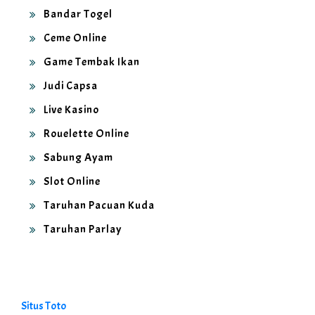
Bandar Togel
Ceme Online
Game Tembak Ikan
Judi Capsa
Live Kasino
Rouelette Online
Sabung Ayam
Slot Online
Taruhan Pacuan Kuda
Taruhan Parlay
Situs Toto