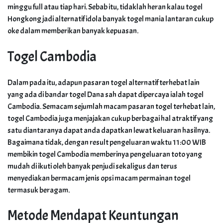
minggu full atau tiap hari. Sebab itu, tidaklah heran kalau togel
Hongkong jadi alternatif idola banyak togel mania lantaran cukup
oke dalam memberikan banyak kepuasan.
Togel Cambodia
Dalam pada itu, adapun pasaran togel alternatif terhebat lain
yang ada di bandar togel Dana sah dapat dipercaya ialah togel
Cambodia. Semacam sejumlah macam pasaran togel terhebat lain,
togel Cambodia juga menjajakan cukup berbagai hal atraktif yang
satu diantaranya dapat anda dapatkan lewat keluaran hasilnya.
Bagaimana tidak, dengan result pengeluaran waktu 11:00 WIB
membikin togel Cambodia memberinya pengeluaran toto yang
mudah di ikuti oleh banyak penjudi sekaligus dan terus
menyediakan bermacam jenis opsi macam permainan togel
termasuk beragam.
Metode Mendapat Keuntungan