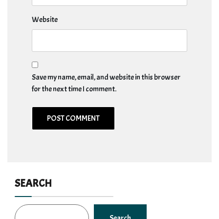
Website
Save my name, email, and website in this browser
for the next time I comment.
SEARCH
Search