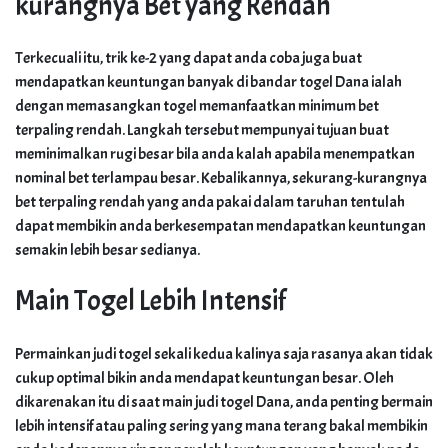
kurangnya Bet yang Rendah
Terkecuali itu, trik ke-2 yang dapat anda coba juga buat
mendapatkan keuntungan banyak di bandar togel Dana ialah
dengan memasangkan togel memanfaatkan minimum bet
terpaling rendah. Langkah tersebut mempunyai tujuan buat
meminimalkan rugi besar bila anda kalah apabila menempatkan
nominal bet terlampau besar. Kebalikannya, sekurang-kurangnya
bet terpaling rendah yang anda pakai dalam taruhan tentulah
dapat membikin anda berkesempatan mendapatkan keuntungan
semakin lebih besar sedianya.
Main Togel Lebih Intensif
Permainkan judi togel sekali kedua kalinya saja rasanya akan tidak
cukup optimal bikin anda mendapat keuntungan besar. Oleh
dikarenakan itu di saat main judi togel Dana, anda penting bermain
lebih intensif atau paling sering yang mana terang bakal membikin