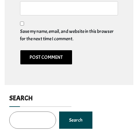
Save my name, email, and website in this browser
for the next time I comment.
SEARCH
Search