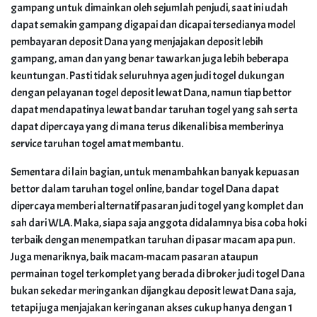
gampang untuk dimainkan oleh sejumlah penjudi, saat ini udah
dapat semakin gampang digapai dan dicapai tersedianya model
pembayaran deposit Dana yang menjajakan deposit lebih
gampang, aman dan yang benar tawarkan juga lebih beberapa
keuntungan. Pasti tidak seluruhnya agen judi togel dukungan
dengan pelayanan togel deposit lewat Dana, namun tiap bettor
dapat mendapatinya lewat bandar taruhan togel yang sah serta
dapat dipercaya yang di mana terus dikenali bisa memberinya
service taruhan togel amat membantu.
Sementara di lain bagian, untuk menambahkan banyak kepuasan
bettor dalam taruhan togel online, bandar togel Dana dapat
dipercaya memberi alternatif pasaran judi togel yang komplet dan
sah dari WLA. Maka, siapa saja anggota didalamnya bisa coba hoki
terbaik dengan menempatkan taruhan di pasar macam apa pun.
Juga menariknya, baik macam-macam pasaran ataupun
permainan togel terkomplet yang berada di broker judi togel Dana
bukan sekedar meringankan dijangkau deposit lewat Dana saja,
tetapi juga menjajakan keringanan akses cukup hanya dengan 1