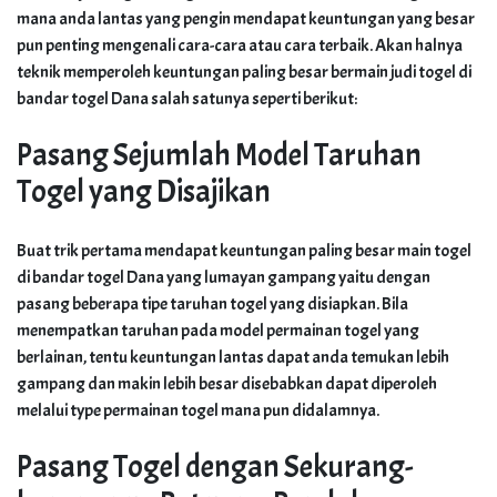
mana anda lantas yang pengin mendapat keuntungan yang besar
pun penting mengenali cara-cara atau cara terbaik. Akan halnya
teknik memperoleh keuntungan paling besar bermain judi togel di
bandar togel Dana salah satunya seperti berikut:
Pasang Sejumlah Model Taruhan
Togel yang Disajikan
Buat trik pertama mendapat keuntungan paling besar main togel
di bandar togel Dana yang lumayan gampang yaitu dengan
pasang beberapa tipe taruhan togel yang disiapkan. Bila
menempatkan taruhan pada model permainan togel yang
berlainan, tentu keuntungan lantas dapat anda temukan lebih
gampang dan makin lebih besar disebabkan dapat diperoleh
melalui type permainan togel mana pun didalamnya.
Pasang Togel dengan Sekurang-