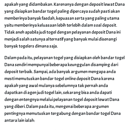
apakah yang didambakan. Karenanya dengan deposit lewat Dana
yang disiapkan bandar togel paling dipercaya sudah pasti akan
memberinya banyak faedah, kepuasan serta yang paling utama
yaitu memberinya keluasaan lebih terlebih dalam soal deposit.
Tidak aneh apabila judi togel dengan pelayanan deposit Dana ini
menjadi salah satunya alternatif yang banyak mulai disenangi
banyak togelers dimana saja.
Dalam pada itu, pelayanan togel yang disiapkan oleh bandar togel
Dana sendiri mempunyai beberapa keunggulan disamping dari
deposit terbaik. Sampai, ada banyak argumen mengapa anda
mesti memutuskan bandar togel online deposit Dana karena
apakah yang awal mulanya sebelumnya tak pernah anda
dapatkan di agen judi togel lain, sekarang bisa anda dapati
dengan entengnya melalui pelayanan togel deposit lewat Dana
yang diberi. Dalam pada itu, mengenai beberapa argumen
pentingnya memutuskan tergabung dengan bandar togel Dana
antara lain ialah: