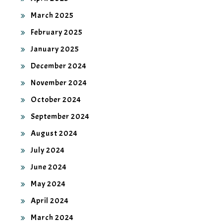
March 2025
February 2025
January 2025
December 2024
November 2024
October 2024
September 2024
August 2024
July 2024
June 2024
May 2024
April 2024
March 2024