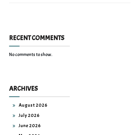
RECENT COMMENTS
No comments to show.
ARCHIVES
August 2026
July 2026
June 2026