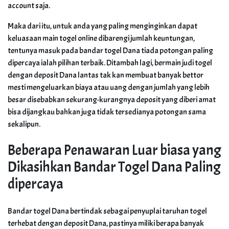
account saja.
Maka dari itu, untuk anda yang paling menginginkan dapat
keluasaan main togel online dibarengi jumlah keuntungan,
tentunya masuk pada bandar togel Dana tiada potongan paling
dipercaya ialah pilihan terbaik. Ditambah lagi, bermain judi togel
dengan deposit Dana lantas tak kan membuat banyak bettor
mesti mengeluarkan biaya atau uang dengan jumlah yang lebih
besar disebabkan sekurang-kurangnya deposit yang diberi amat
bisa dijangkau bahkan juga tidak tersedianya potongan sama
sekalipun.
Beberapa Penawaran Luar biasa yang
Dikasihkan Bandar Togel Dana Paling
dipercaya
Bandar togel Dana bertindak sebagai penyuplai taruhan togel
terhebat dengan deposit Dana, pastinya miliki berapa banyak