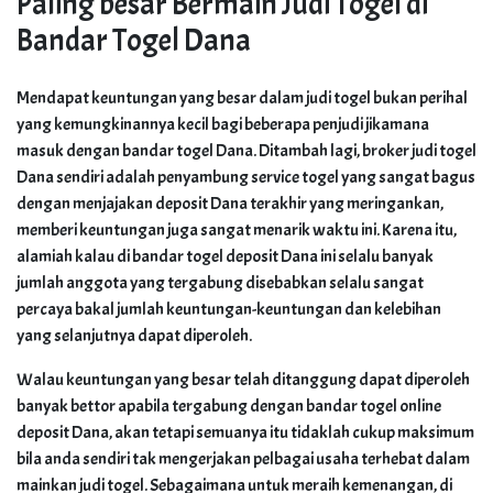
Paling besar Bermain Judi Togel di
Bandar Togel Dana
Mendapat keuntungan yang besar dalam judi togel bukan perihal
yang kemungkinannya kecil bagi beberapa penjudi jikamana
masuk dengan bandar togel Dana. Ditambah lagi, broker judi togel
Dana sendiri adalah penyambung service togel yang sangat bagus
dengan menjajakan deposit Dana terakhir yang meringankan,
memberi keuntungan juga sangat menarik waktu ini. Karena itu,
alamiah kalau di bandar togel deposit Dana ini selalu banyak
jumlah anggota yang tergabung disebabkan selalu sangat
percaya bakal jumlah keuntungan-keuntungan dan kelebihan
yang selanjutnya dapat diperoleh.
Walau keuntungan yang besar telah ditanggung dapat diperoleh
banyak bettor apabila tergabung dengan bandar togel online
deposit Dana, akan tetapi semuanya itu tidaklah cukup maksimum
bila anda sendiri tak mengerjakan pelbagai usaha terhebat dalam
mainkan judi togel. Sebagaimana untuk meraih kemenangan, di