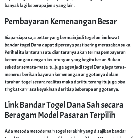
banyak lagi beberapa jenis yang lain.
Pembayaran Kemenangan Besar
Siapa-siapa saja bettor yang bermain judi togel online lewat
bandar togel Dana dapat dipercaya pasti sering merasakan suka.
Perihal itu lantaran satu diantaranya akan terima pembayaran
kemenangan dengan keuntungan yang begitu besar. Bukan
sekedar semata-mata itu, juga agen judi togel Dana juga terus-
menerus berikan bayaran kemenangan anggotanya dalam
taruhan togel secara realitas maka dari itu terang itu juga bisa
tingkatkan rasa keyakinan dari tiap beberapa anggotanya.
Link Bandar Togel Dana Sah secara
Beragam Model Pasaran Terpilih
Ada metoda metode main togel terakhir yang disajikan bandar