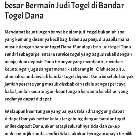
besar Bermain Judi Togel di Bandar
Togel Dana
Mendapat keuntungan banyak dalam judi togel bukanlah soal
yang kemungkinannya kecil bagi beberapa penjudi apabila mana
masuk dengan bandar togel Dana. Manalagi, biro judi togel Dana
sendiri sebagai perantara service togel yang bagus sekali dengan
menjajakan deposit Dana teranyar yang membantu, memberi
keuntungan juga sangat menarik sekarang ini. Oleh sebab itu,
alamiah seandainya di bandar togel deposit Dana ini selalu banyak
jumlah peserta yang masuk disebabkan selalu sangat percaya
bakal jumlah keuntungan-keuntungan bersama kelebihan yang
sedianya dapat didapat.
Walaupun keuntungan yang banyak telah ditanggung dapat
didapat banyak bettor kalau tergabung dengan bandar togel
online deposit Dana, akan tetapi seluruhnya tidaklah cukup
maksimum jika anda sendiri tidak lakukan beragam upaya terpilih