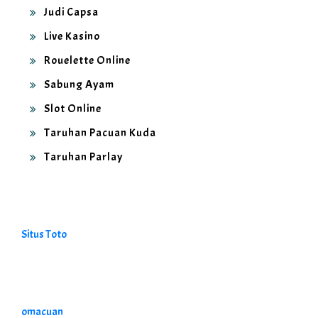
Judi Capsa
Live Kasino
Rouelette Online
Sabung Ayam
Slot Online
Taruhan Pacuan Kuda
Taruhan Parlay
Situs Toto
omacuan