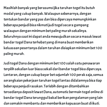
Masihlah banyak yang berasumsi jika taruhan togel itu butuh
modal yang cukup banyak. Walaupun sebenarnya, dengan
tentukan bandar yang pas dan bisa dipercaya memungkinkan
beberapa penjudi bisa nikmati judi togel secara gampang
walaupun dengan minimum bet paling murah sekalinya.
Seluruhnya saat ini dapat anda mewujudkan secara masuk lewat
bandar togel Dana terhebat yang di mana buat memberikan
keluasaan pesertanya dalam taruhan disiapkan minimum bet 100
paling murah.
Judi togel Dana dengan minimum bet 100 salah satu penawaran
terpilih sekalian luar biasa sekali dari bandar togel bisa dipercaya.
Lantaran, dengan cukup bayar bet sejumlah 100 perak saja, semua
serangkaian pekerjaan taruhan togel lantas didalamnya bisa tiap
beberapa penjudi rasakan. Terlebih dengan ditambahkan
tersedianya deposit lewat Dana, automatic bermain togel online di
bandar togel Dana terunggul bakal berikan pengalaman yang lain
dan semakin membantu dan memberikan kepuasan buat di ikuti.