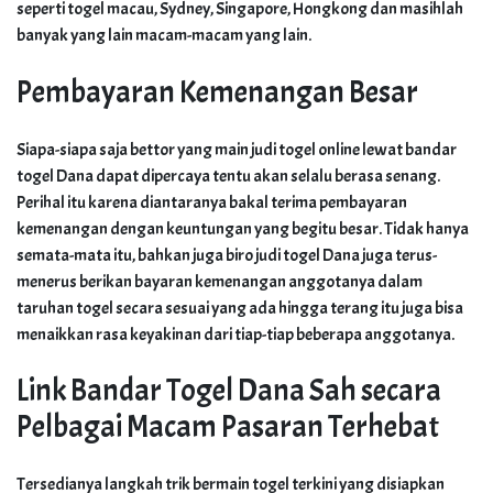
seperti togel macau, Sydney, Singapore, Hongkong dan masihlah
banyak yang lain macam-macam yang lain.
Pembayaran Kemenangan Besar
Siapa-siapa saja bettor yang main judi togel online lewat bandar
togel Dana dapat dipercaya tentu akan selalu berasa senang.
Perihal itu karena diantaranya bakal terima pembayaran
kemenangan dengan keuntungan yang begitu besar. Tidak hanya
semata-mata itu, bahkan juga biro judi togel Dana juga terus-
menerus berikan bayaran kemenangan anggotanya dalam
taruhan togel secara sesuai yang ada hingga terang itu juga bisa
menaikkan rasa keyakinan dari tiap-tiap beberapa anggotanya.
Link Bandar Togel Dana Sah secara
Pelbagai Macam Pasaran Terhebat
Tersedianya langkah trik bermain togel terkini yang disiapkan