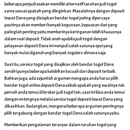
beberapa penjudi seakan memiliki alternatif taruhan judi togel
sama sesuai apakah yang diinginkan. Masalahnya dengan deposit
lewat Dana yang disiapkan bandar togel paling dipercaya
pastinya akan memberi banyak kegunaan, kepuasan dan yang
palinglah penting yaitu memberinya keringanan lebih khususnya
dalam soal deposit. Tidak aneh apabila judi togel dengan
pelayanan deposit Dana ini menjadi salah satunya opsi yang
banyak mulai digandrungi banyak togelers dimana saja.
Saat itu, service togel yang disajikan oleh bandar togel Dana
sendiri punya beberapa kelebihan kecuali dari deposit terbaik.
Bahkan juga, ada sejumlah argumen mengapa anda harus pilih
bandar togel online deposit Dana sebab apakah yang awalnya tak
pernah anda temui di broker judi togel lain, saat ini bisa anda temui
dengan entengnya melalui service togel deposit lewat Dana yang
dikasihkan. Sedangkan, mengenai beberapa argumen pentingnya
pilih tergabung dengan bandar togel Dana salah satunya yaitu:
Memberikan pengalaman teranyar dalam taruhan togel yang