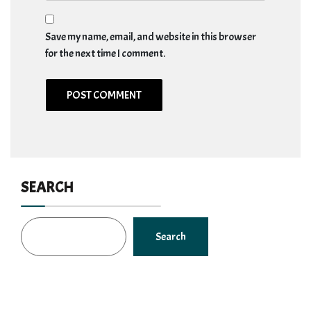
Save my name, email, and website in this browser
for the next time I comment.
SEARCH
Search