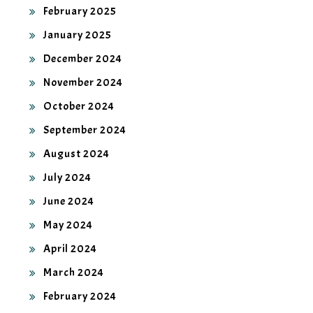
February 2025
January 2025
December 2024
November 2024
October 2024
September 2024
August 2024
July 2024
June 2024
May 2024
April 2024
March 2024
February 2024