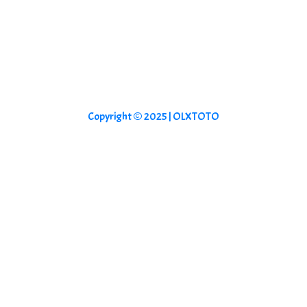
Copyright © 2025 |
OLXTOTO