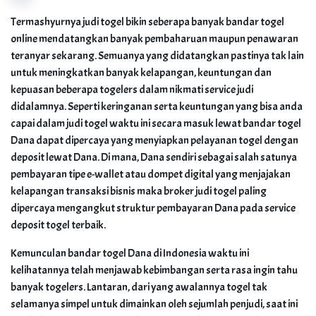
Termashyurnya judi togel bikin seberapa banyak bandar togel
online mendatangkan banyak pembaharuan maupun penawaran
teranyar sekarang. Semuanya yang didatangkan pastinya tak lain
untuk meningkatkan banyak kelapangan, keuntungan dan
kepuasan beberapa togelers dalam nikmati service judi
didalamnya. Seperti keringanan serta keuntungan yang bisa anda
capai dalam judi togel waktu ini secara masuk lewat bandar togel
Dana dapat dipercaya yang menyiapkan pelayanan togel dengan
deposit lewat Dana. Di mana, Dana sendiri sebagai salah satunya
pembayaran tipe e-wallet atau dompet digital yang menjajakan
kelapangan transaksi bisnis maka broker judi togel paling
dipercaya mengangkut struktur pembayaran Dana pada service
deposit togel terbaik.
Kemunculan bandar togel Dana di Indonesia waktu ini
kelihatannya telah menjawab kebimbangan serta rasa ingin tahu
banyak togelers. Lantaran, dari yang awalannya togel tak
selamanya simpel untuk dimainkan oleh sejumlah penjudi, saat ini