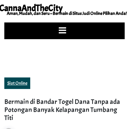
Skip
CannaAndTheCity
to
Aman, Mudah, dan Seru – Bermain di Situs Judi Online Pilihan Anda!
content
Slot Online
Bermain di Bandar Togel Dana Tanpa ada
Potongan Banyak Kelapangan Tumbang
Titi