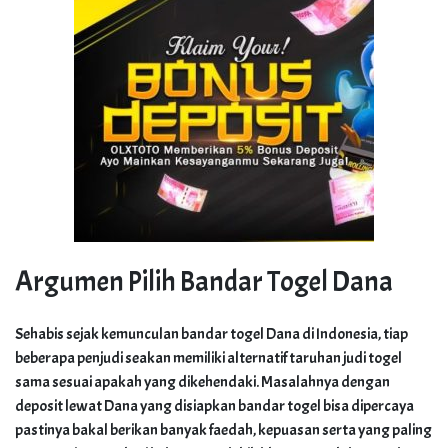
Argumen Pilih Bandar Togel Dana
Sehabis sejak kemunculan bandar togel Dana di Indonesia, tiap
beberapa penjudi seakan memiliki alternatif taruhan judi togel
sama sesuai apakah yang dikehendaki. Masalahnya dengan
deposit lewat Dana yang disiapkan bandar togel bisa dipercaya
pastinya bakal berikan banyak faedah, kepuasan serta yang paling