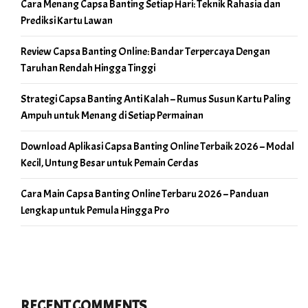
Cara Menang Capsa Banting Setiap Hari: Teknik Rahasia dan
Prediksi Kartu Lawan
Review Capsa Banting Online: Bandar Terpercaya Dengan
Taruhan Rendah Hingga Tinggi
Strategi Capsa Banting Anti Kalah – Rumus Susun Kartu Paling
Ampuh untuk Menang di Setiap Permainan
Download Aplikasi Capsa Banting Online Terbaik 2026 – Modal
Kecil, Untung Besar untuk Pemain Cerdas
Cara Main Capsa Banting Online Terbaru 2026 – Panduan
Lengkap untuk Pemula Hingga Pro
RECENT COMMENTS