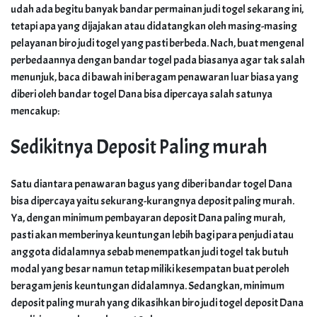
udah ada begitu banyak bandar permainan judi togel sekarang ini,
tetapi apa yang dijajakan atau didatangkan oleh masing-masing
pelayanan biro judi togel yang pasti berbeda. Nach, buat mengenal
perbedaannya dengan bandar togel pada biasanya agar tak salah
menunjuk, baca di bawah ini beragam penawaran luar biasa yang
diberi oleh bandar togel Dana bisa dipercaya salah satunya
mencakup:
Sedikitnya Deposit Paling murah
Satu diantara penawaran bagus yang diberi bandar togel Dana
bisa dipercaya yaitu sekurang-kurangnya deposit paling murah.
Ya, dengan minimum pembayaran deposit Dana paling murah,
pasti akan memberinya keuntungan lebih bagi para penjudi atau
anggota didalamnya sebab menempatkan judi togel tak butuh
modal yang besar namun tetap miliki kesempatan buat peroleh
beragam jenis keuntungan didalamnya. Sedangkan, minimum
deposit paling murah yang dikasihkan biro judi togel deposit Dana