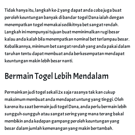
Tidak hanya itu, langkah ke-2 yang dapat anda coba juga buat
peroleh keuntungan banyak di bandar togel Dana ialah dengan
menempatkan togel memakai sedikitnya bet sangat rendah.
Langkah ini mempunyai tujuan buat meminimalkan rugi besar
kalau anda kalah bila menempatkan nominal bet terlampau besar.
Kebalikannya, minimum bet sangat rendah yang anda pakai dalam
taruhan tentu dapat membuat anda berkesempatan mendapat
keuntungan makin lebih besar nanti.
Bermain Togel Lebih Mendalam
Permainkan judi togel sekali 2x saja rasanya tak kan cukup
maksimum membuat anda mendapat untung yang tinggi. Oleh
karena itu saat bermain judi togel Dana, anda perlu bermain lebih
sungguh-sungguh atau sangat sering yang mana terang bakal
membikin anda kedepan gampang peroleh keuntungan yang
besar dalam jumlah kemenangan yang makin bertambah.