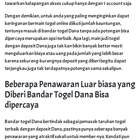
tawarkan kelapangan akses cukup hanya dengan 1 account saja.
Dengan demikian, untuk anda yang paling menginginkan dapat
keringanan bermain togel online diikuti jumlah keuntungan,
tentunya masuk di bandar togel Dana tanpa ada potongan bisa
dipercaya merupakan opsi terbaik. Apa lagi, main judi togel
dengan deposit Dana juga tak kan bikin banyak bettor mesti
mengeluarkan biaya atau uang pada jumlah yang lebih besar
karena sekurang-kurangnya deposit yang diberi begitu dapat
terjangkau juga tak terdapatnya potongan sama sekalipun.
Beberapa Penawaran Luar biasa yang
Diberi Bandar Togel Dana Bisa
dipercaya
Bandar togel Dana bertindak sebagai pemasok taruhan togel
terbaik dengan deposit Dana, pastinya punya seberapa banyak
penawaran yang atraktif sekali untuk member-nya. Kendati pun