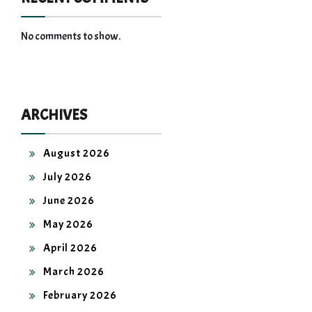
No comments to show.
ARCHIVES
August 2026
July 2026
June 2026
May 2026
April 2026
March 2026
February 2026