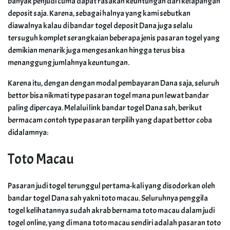
banyak penjudi cuma dapat rasakan keuntungan dari kelapangan
deposit saja. Karena, sebagai halnya yang kami sebutkan
diawalnya kalau di bandar togel deposit Dana juga selalu
tersuguh komplet serangkaian beberapa jenis pasaran togel yang
demikian menarik juga mengesankan hingga terus bisa
menanggung jumlahnya keuntungan.
Karena itu, dengan dengan modal pembayaran Dana saja, seluruh
bettor bisa nikmati type pasaran togel mana pun lewat bandar
paling dipercaya. Melalui link bandar togel Dana sah, berikut
bermacam contoh type pasaran terpilih yang dapat bettor coba
didalamnya:
Toto Macau
Pasaran judi togel terunggul pertama-kali yang disodorkan oleh
bandar togel Dana sah yakni toto macau. Seluruhnya penggila
togel kelihatannya sudah akrab bernama toto macau dalam judi
togel online, yang di mana toto macau sendiri adalah pasaran toto