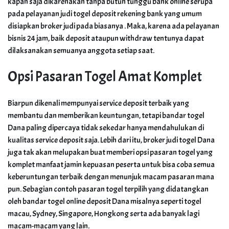
kapan saja dikarenakan tanpa butuh tunggu bank online serupa
pada pelayanan judi togel deposit rekening bank yang umum
disiapkan broker judi pada biasanya . Maka, karena ada pelayanan
bisnis 24 jam, baik deposit ataupun withdraw tentunya dapat
dilaksanakan semuanya anggota setiap saat.
Opsi Pasaran Togel Amat Komplet
Biarpun dikenali mempunyai service deposit terbaik yang
membantu dan memberikan keuntungan, tetapi bandar togel
Dana paling dipercaya tidak sekedar hanya mendahulukan di
kualitas service deposit saja. Lebih dari itu, broker judi togel Dana
juga tak akan melupakan buat memberi opsi pasaran togel yang
komplet manfaat jamin kepuasan peserta untuk bisa coba semua
keberuntungan terbaik dengan menunjuk macam pasaran mana
pun. Sebagian contoh pasaran togel terpilih yang didatangkan
oleh bandar togel online deposit Dana misalnya seperti togel
macau, Sydney, Singapore, Hongkong serta ada banyak lagi
macam-macam yang lain.