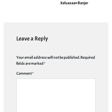
Keluasaan Banjar
Leave a Reply
Your email address will not be published.
Required
fields are marked
*
Comment
*