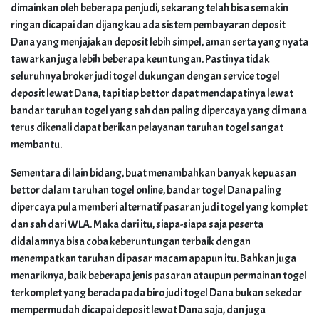
dimainkan oleh beberapa penjudi, sekarang telah bisa semakin
ringan dicapai dan dijangkau ada sistem pembayaran deposit
Dana yang menjajakan deposit lebih simpel, aman serta yang nyata
tawarkan juga lebih beberapa keuntungan. Pastinya tidak
seluruhnya broker judi togel dukungan dengan service togel
deposit lewat Dana, tapi tiap bettor dapat mendapatinya lewat
bandar taruhan togel yang sah dan paling dipercaya yang di mana
terus dikenali dapat berikan pelayanan taruhan togel sangat
membantu.
Sementara di lain bidang, buat menambahkan banyak kepuasan
bettor dalam taruhan togel online, bandar togel Dana paling
dipercaya pula memberi alternatif pasaran judi togel yang komplet
dan sah dari WLA. Maka dari itu, siapa-siapa saja peserta
didalamnya bisa coba keberuntungan terbaik dengan
menempatkan taruhan di pasar macam apapun itu. Bahkan juga
menariknya, baik beberapa jenis pasaran ataupun permainan togel
terkomplet yang berada pada biro judi togel Dana bukan sekedar
mempermudah dicapai deposit lewat Dana saja, dan juga