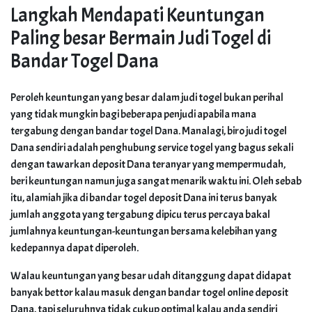
Langkah Mendapati Keuntungan
Paling besar Bermain Judi Togel di
Bandar Togel Dana
Peroleh keuntungan yang besar dalam judi togel bukan perihal
yang tidak mungkin bagi beberapa penjudi apabila mana
tergabung dengan bandar togel Dana. Manalagi, biro judi togel
Dana sendiri adalah penghubung service togel yang bagus sekali
dengan tawarkan deposit Dana teranyar yang mempermudah,
beri keuntungan namun juga sangat menarik waktu ini. Oleh sebab
itu, alamiah jika di bandar togel deposit Dana ini terus banyak
jumlah anggota yang tergabung dipicu terus percaya bakal
jumlahnya keuntungan-keuntungan bersama kelebihan yang
kedepannya dapat diperoleh.
Walau keuntungan yang besar udah ditanggung dapat didapat
banyak bettor kalau masuk dengan bandar togel online deposit
Dana, tapi seluruhnya tidak cukup optimal kalau anda sendiri