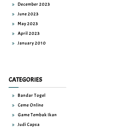
December 2023
June 2023
May 2023
April 2023
January 2010
CATEGORIES
Bandar Togel
Ceme Online
Game Tembak Ikan
Judi Capsa