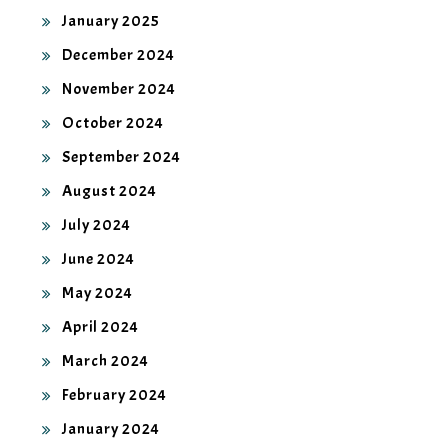
January 2025
December 2024
November 2024
October 2024
September 2024
August 2024
July 2024
June 2024
May 2024
April 2024
March 2024
February 2024
January 2024