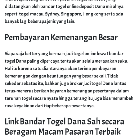
didatangkan oleh bandar togel online deposit Dana misalnya
seperti togel macau, Sydney, Singapore, Hongkong serta ada
banyak lagi beberapa jenis yang lain.
Pembayaran Kemenangan Besar
Siapa saja bettor yang bermain judi togel online lewat bandar
togel Dana paling dipercaya tentu akan selalu merasakan suka.
Hal itu karena satu diantaranya akan terima pembayaran
kemenangan dengan keuntungan yang besar sekali. Tidak
sekedar sebatas itu, bahkan juga broker judi togel Dana lantas
terus-menerus berikan bayaran kemenangan pesertanya dalam
taruhan togel secara nyata hingga terang itu juga bisa menambah
rasa keyakinan dari tiap beberapa pesertanya.
Link Bandar Togel Dana Sah secara
Beragam Macam Pasaran Terbaik