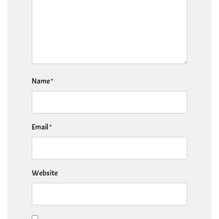
Name
*
Email
*
Website