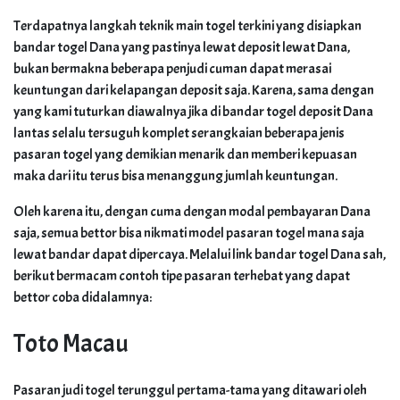
Terdapatnya langkah teknik main togel terkini yang disiapkan
bandar togel Dana yang pastinya lewat deposit lewat Dana,
bukan bermakna beberapa penjudi cuman dapat merasai
keuntungan dari kelapangan deposit saja. Karena, sama dengan
yang kami tuturkan diawalnya jika di bandar togel deposit Dana
lantas selalu tersuguh komplet serangkaian beberapa jenis
pasaran togel yang demikian menarik dan memberi kepuasan
maka dari itu terus bisa menanggung jumlah keuntungan.
Oleh karena itu, dengan cuma dengan modal pembayaran Dana
saja, semua bettor bisa nikmati model pasaran togel mana saja
lewat bandar dapat dipercaya. Melalui link bandar togel Dana sah,
berikut bermacam contoh tipe pasaran terhebat yang dapat
bettor coba didalamnya:
Toto Macau
Pasaran judi togel terunggul pertama-tama yang ditawari oleh