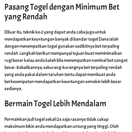
Pasang Togel dengan Minimum Bet
yang Rendah
Diluar itu, teknik ke-2 yang dapat anda coba juga untuk
mendapatkan keuntungan banyak di bandar togel Dana ialah
dengan menempatkan togel gunakan sedikitnya bet terpaling
rendah. Langkah berikut mempunyai tujuan buat meminimalkan
rugi besar kalau anda kalah bila menempatkan nominal bet sangat
besar. Kebalikannya, sekurang-kurangnya bet terpaling rendah
yang anda pakai dalam taruhan tentu dapat membuat anda
berkesempatan mendapatkan keuntungan semakin lebih besar
sedianya.
Bermain Togel Lebih Mendalam
Permainkan judi togel sekali 2x saja rasanya tidak cukup
maksimum bikin anda mendapatkan untung yang tinggi. Oleh