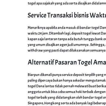
togel apa sajakah yang ada serta disajikan didalam
Service Transaksi bisnis Wak
Menariknya apabila anda masuk di bandar togel Dana 
waktu 24 jam. Ditambah lagi, deposit togel lewat D
kapan saja lantaran tanpa ada butuh tunggu bank on
yang umum disajikan agen judi umumnya . Sehingga, ad
withdraw yang pasti dapat dilaksanakan semuany
Alternatif Pasaran Togel Am
Biarpun dikenali punya service deposit terpilih ya
paling dipercaya bukan hanya sekedar mengutamakan p
togel Dana lantas tidak pernah melewati buat berik
anggota untuk bisa coba semua hoki terbaik denga
togel terbaik yang didatangkan oleh bandar togel on
Singapore, Hongkong serta ada banyak lagi beberapa 