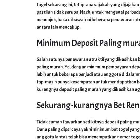
togel sekarang ini, tetapi apa sajakah yang dijajaka
pastilah tidak serupa. Nach, untuk mengenal perbe
menunjuk, baca di bawah ini beberapa penawaran atra
antara lain mencakup:
Minimum Deposit Paling mur
Salah satunya penawaran atraktif yang dikasihkan 
paling murah. Ya, dengan minimum pembayaran depo
lebih untuk beberapa penjudi atau anggota didalam
tapi masih punya kesempatan untuk mendapatkan be
kurangnya deposit paling murah yang dikasihkan age
Sekurang-kurangnya Bet Re
Tidak cuman tawarkan sedikitnya deposit paling mur
Dana paling dipercaya yakni minimum bet togel yang
anggota lantas telah bisa menempatkan nomor togel