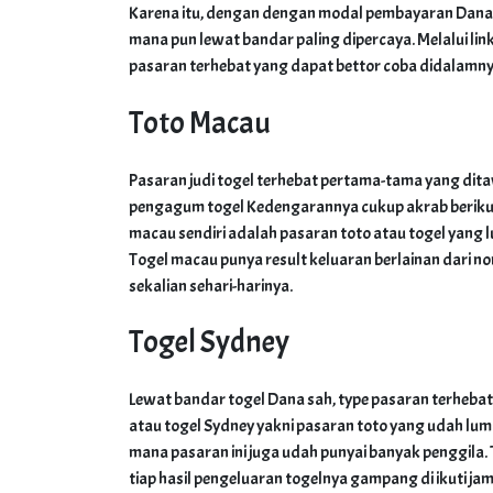
Karena itu, dengan dengan modal pembayaran Dana s
mana pun lewat bandar paling dipercaya. Melalui lin
pasaran terhebat yang dapat bettor coba didalamny
Toto Macau
Pasaran judi togel terhebat pertama-tama yang dit
pengagum togel Kedengarannya cukup akrab berikut 
macau sendiri adalah pasaran toto atau togel yang l
Togel macau punya result keluaran berlainan dari nor
sekalian sehari-harinya.
Togel Sydney
Lewat bandar togel Dana sah, type pasaran terhebat 
atau togel Sydney yakni pasaran toto yang udah lu
mana pasaran ini juga udah punyai banyak penggila. 
tiap hasil pengeluaran togelnya gampang di ikuti ja