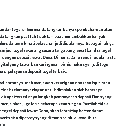
bandar togel online mendatangkan banyak pembaharuan atau
idatangkan pastilah tidak lain buat menambahkan banyak
ers dalam nikmati pelayanan judi didalamnya. Sebagai halnya
am judi togel sekarang secara tergabung lewat bandar togel
l dengan deposit lewat Dana. Di mana, Dana sendiri adalah satu
ital yang tawarkan keringanan bisnis maka agen judi togel
i pelayanan deposit togel terbaik.
 kelihatannya udah menjawab kecurigaan dan rasa ingin tahu
l tidak selamanya ringan untuk dimainkan oleh beberapa
dan dicapai tersedianya langkah pembayaran deposit Dana yang
 menjajakan juga lebih beberapa keuntungan. Pastilah tidak
togel deposit lewat Dana, akan tetapi tiap bettor dapat
rta bisa dipercaya yang di mana selalu dikenali bisa
ntu.