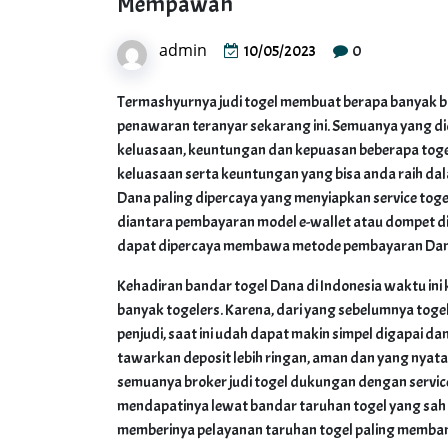
Mempawah
admin
0
10/05/2023
Termashyurnya judi togel membuat berapa banyak 
penawaran teranyar sekarang ini. Semuanya yang d
keluasaan, keuntungan dan kepuasan beberapa togel
keluasaan serta keuntungan yang bisa anda raih dal
Dana paling dipercaya yang menyiapkan service toge
diantara pembayaran model e-wallet atau dompet dig
dapat dipercaya membawa metode pembayaran Dana d
Kehadiran bandar togel Dana di Indonesia waktu ini
banyak togelers. Karena, dari yang sebelumnya toge
penjudi, saat ini udah dapat makin simpel digapai 
tawarkan deposit lebih ringan, aman dan yang nyata
semuanya broker judi togel dukungan dengan service 
mendapatinya lewat bandar taruhan togel yang sah se
memberinya pelayanan taruhan togel paling memba