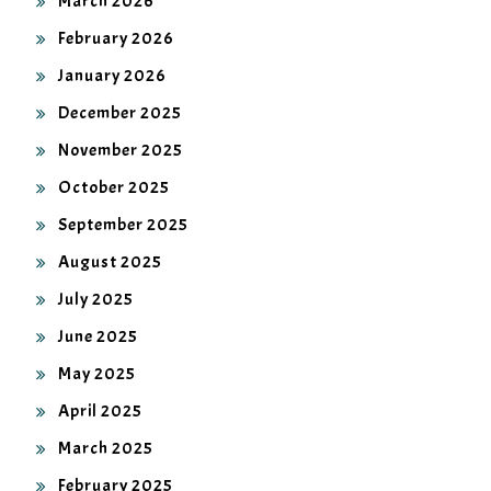
March 2026
February 2026
January 2026
December 2025
November 2025
October 2025
September 2025
August 2025
July 2025
June 2025
May 2025
April 2025
March 2025
February 2025