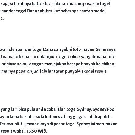
aja, seluruhnya bettor bisa nikmati macam pasaran togel
k bandar togel Dana sah, berikut beberapa contoh model
a:
awari oleh bandar togel Dana sah yakni toto macau. Semuanya
nama toto macau dalam judi togel online, yang di mana toto
uar biasa sekali dengan menjajakan berapa banyak kelebihan.
malnya pasaran judi lain lantaran punyai 4 skedul result
yang lain bisa pula anda coba ialah togel Sydney. Sydney Pool
mayan lama berada pada Indonesia hingga gak salah apabila
Terkecuali itu, menariknya di pasar togel Sydney ini merupakan
m result waktu 13:50 WIB.