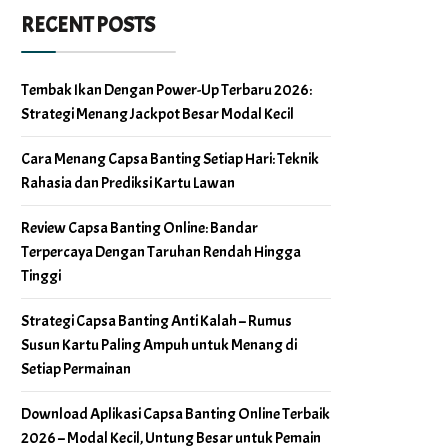
RECENT POSTS
Tembak Ikan Dengan Power-Up Terbaru 2026:
Strategi Menang Jackpot Besar Modal Kecil
Cara Menang Capsa Banting Setiap Hari: Teknik
Rahasia dan Prediksi Kartu Lawan
Review Capsa Banting Online: Bandar
Terpercaya Dengan Taruhan Rendah Hingga
Tinggi
Strategi Capsa Banting Anti Kalah – Rumus
Susun Kartu Paling Ampuh untuk Menang di
Setiap Permainan
Download Aplikasi Capsa Banting Online Terbaik
2026 – Modal Kecil, Untung Besar untuk Pemain