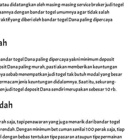
n atau didatangkan oleh masing-masing service broker judi togel
daannya dengan bandar togel umumnya agar tidak salah
ktif yang diberi oleh bandar togel Dana paling dipercaya
ah
bandar togel Dana paling dipercaya yakni minimum deposit
sit Dana paling murah, pasti akan memberikan keuntungan
nya sebab menempatkan judi togel tak butuh modal yang besar
rmacam jenis keuntungan didalamnya. Saat itu, sekurang-
n judi togel deposit Dana sendiri merupakan sebesar 10 rb.
ndah
ah saja, tapi penawaran yang juga menarik dari bandar togel
 rendah. Dengan minimum bet cuman senilai 100 perak saja, tiap
 dengan bebas tentukan tipe pasaran ataupun tipe permainan