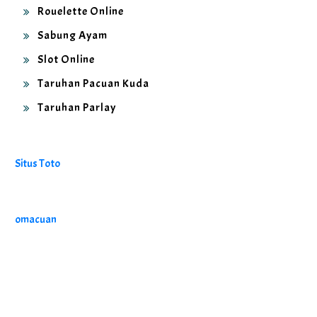
Rouelette Online
Sabung Ayam
Slot Online
Taruhan Pacuan Kuda
Taruhan Parlay
Situs Toto
omacuan