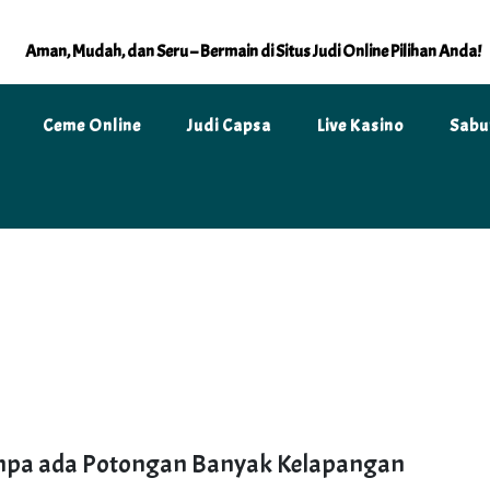
Aman, Mudah, dan Seru – Bermain di Situs Judi Online Pilihan Anda!
Ceme Online
Judi Capsa
Live Kasino
Sabu
anpa ada Potongan Banyak Kelapangan