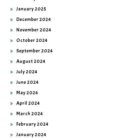
January 2025
December 2024
November 2024
October 2024
September 2024
August 2024
July 2024
June 2024
May 2024
April 2024
March 2024
February 2024
January 2024