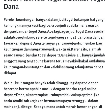
Dana
Peroleh keuntungan banyak dalam judi togel bukan perihal yang
kemungkinannya kecil bagi para penjudi apabila mana masuk
dengan bandar togel Dana. Apa lagi, agen judi togel Dana sendiri
adalah penghubung service togel yang sangat luar biasa dengan
tawarkan deposit Dana teranyar yang membantu, memberikan
keuntungan dan sangat menarik waktu ini. Karena itu, alamiah
seandainya di bandar togel deposit Dana ini selalu banyak jumlah
anggota yang tergabung karena terus meyakini bakal jumlahnya
keuntungan-keuntungan dan kelebihan yang selanjutnya dapat
didapat.
Walau keuntungan banyak telah ditanggung dapat didapat
beberapa bettor apabila masuk dengan bandar togel online
deposit Dana, akan tetapi seluruhnya tidak cukup optimal jika
anda sendiri tak kerjakan bermacam upaya terunggul dalam
mainkan judi togel. Sebagaimana untuk meraih kemenangan, di