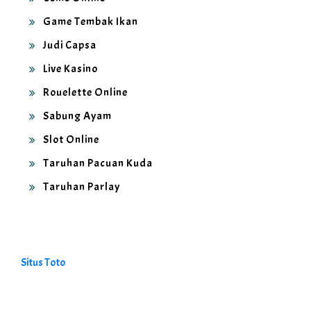
Game Tembak Ikan
Judi Capsa
Live Kasino
Rouelette Online
Sabung Ayam
Slot Online
Taruhan Pacuan Kuda
Taruhan Parlay
Situs Toto