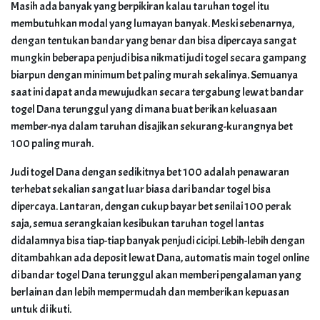
Masih ada banyak yang berpikiran kalau taruhan togel itu
membutuhkan modal yang lumayan banyak. Meski sebenarnya,
dengan tentukan bandar yang benar dan bisa dipercaya sangat
mungkin beberapa penjudi bisa nikmati judi togel secara gampang
biarpun dengan minimum bet paling murah sekalinya. Semuanya
saat ini dapat anda mewujudkan secara tergabung lewat bandar
togel Dana terunggul yang di mana buat berikan keluasaan
member-nya dalam taruhan disajikan sekurang-kurangnya bet
100 paling murah.
Judi togel Dana dengan sedikitnya bet 100 adalah penawaran
terhebat sekalian sangat luar biasa dari bandar togel bisa
dipercaya. Lantaran, dengan cukup bayar bet senilai 100 perak
saja, semua serangkaian kesibukan taruhan togel lantas
didalamnya bisa tiap-tiap banyak penjudi cicipi. Lebih-lebih dengan
ditambahkan ada deposit lewat Dana, automatis main togel online
di bandar togel Dana terunggul akan memberi pengalaman yang
berlainan dan lebih mempermudah dan memberikan kepuasan
untuk di ikuti.