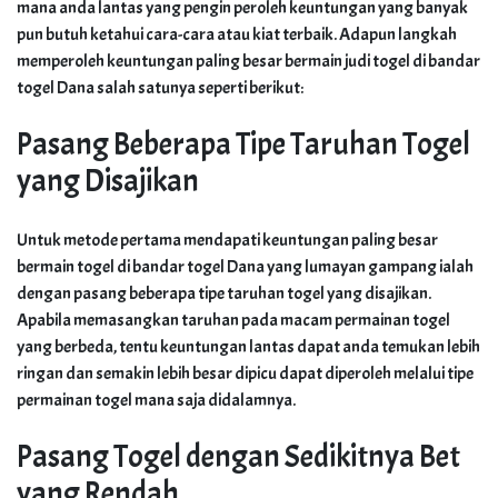
mana anda lantas yang pengin peroleh keuntungan yang banyak
pun butuh ketahui cara-cara atau kiat terbaik. Adapun langkah
memperoleh keuntungan paling besar bermain judi togel di bandar
togel Dana salah satunya seperti berikut:
Pasang Beberapa Tipe Taruhan Togel
yang Disajikan
Untuk metode pertama mendapati keuntungan paling besar
bermain togel di bandar togel Dana yang lumayan gampang ialah
dengan pasang beberapa tipe taruhan togel yang disajikan.
Apabila memasangkan taruhan pada macam permainan togel
yang berbeda, tentu keuntungan lantas dapat anda temukan lebih
ringan dan semakin lebih besar dipicu dapat diperoleh melalui tipe
permainan togel mana saja didalamnya.
Pasang Togel dengan Sedikitnya Bet
yang Rendah