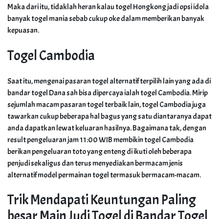
Maka dari itu, tidaklah heran kalau togel Hongkong jadi opsi idola
banyak togel mania sebab cukup oke dalam memberikan banyak
kepuasan.
Togel Cambodia
Saat itu, mengenai pasaran togel alternatif terpilih lain yang ada di
bandar togel Dana sah bisa dipercaya ialah togel Cambodia. Mirip
sejumlah macam pasaran togel terbaik lain, togel Cambodia juga
tawarkan cukup beberapa hal bagus yang satu diantaranya dapat
anda dapatkan lewat keluaran hasilnya. Bagaimana tak, dengan
result pengeluaran jam 11:00 WIB membikin togel Cambodia
berikan pengeluaran toto yang enteng di ikuti oleh beberapa
penjudi sekaligus dan terus menyediakan bermacam jenis
alternatif model permainan togel termasuk bermacam-macam.
Trik Mendapati Keuntungan Paling
besar Main Judi Togel di Bandar Togel