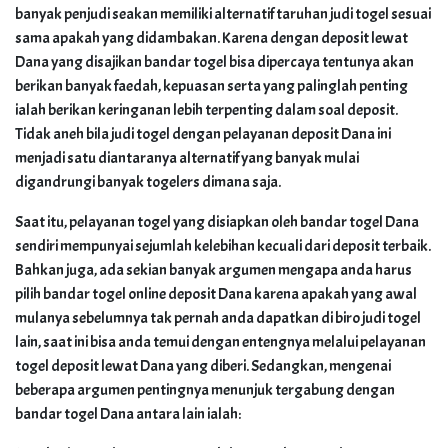
banyak penjudi seakan memiliki alternatif taruhan judi togel sesuai
sama apakah yang didambakan. Karena dengan deposit lewat
Dana yang disajikan bandar togel bisa dipercaya tentunya akan
berikan banyak faedah, kepuasan serta yang palinglah penting
ialah berikan keringanan lebih terpenting dalam soal deposit.
Tidak aneh bila judi togel dengan pelayanan deposit Dana ini
menjadi satu diantaranya alternatif yang banyak mulai
digandrungi banyak togelers dimana saja.
Saat itu, pelayanan togel yang disiapkan oleh bandar togel Dana
sendiri mempunyai sejumlah kelebihan kecuali dari deposit terbaik.
Bahkan juga, ada sekian banyak argumen mengapa anda harus
pilih bandar togel online deposit Dana karena apakah yang awal
mulanya sebelumnya tak pernah anda dapatkan di biro judi togel
lain, saat ini bisa anda temui dengan entengnya melalui pelayanan
togel deposit lewat Dana yang diberi. Sedangkan, mengenai
beberapa argumen pentingnya menunjuk tergabung dengan
bandar togel Dana antara lain ialah: