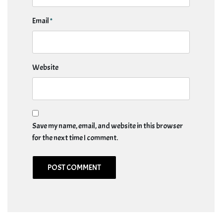
Email
*
Website
Save my name, email, and website in this browser
for the next time I comment.