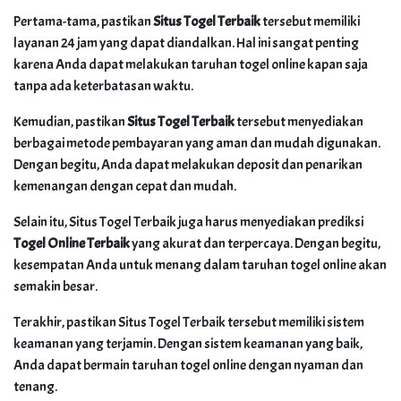
Pertama-tama, pastikan
Situs Togel Terbaik
tersebut memiliki
layanan 24 jam yang dapat diandalkan. Hal ini sangat penting
karena Anda dapat melakukan taruhan togel online kapan saja
tanpa ada keterbatasan waktu.
Kemudian, pastikan
Situs Togel Terbaik
tersebut menyediakan
berbagai metode pembayaran yang aman dan mudah digunakan.
Dengan begitu, Anda dapat melakukan deposit dan penarikan
kemenangan dengan cepat dan mudah.
Selain itu, Situs Togel Terbaik juga harus menyediakan prediksi
Togel Online Terbaik
yang akurat dan terpercaya. Dengan begitu,
kesempatan Anda untuk menang dalam taruhan togel online akan
semakin besar.
Terakhir, pastikan Situs Togel Terbaik tersebut memiliki sistem
keamanan yang terjamin. Dengan sistem keamanan yang baik,
Anda dapat bermain taruhan togel online dengan nyaman dan
tenang.