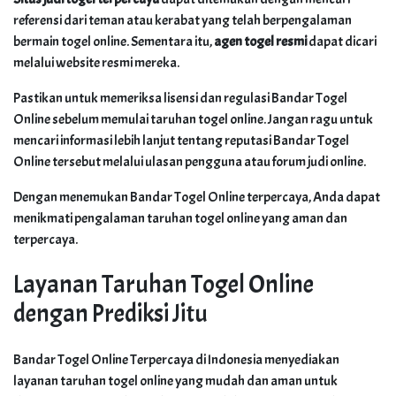
referensi dari teman atau kerabat yang telah berpengalaman
bermain togel online. Sementara itu,
agen togel resmi
dapat dicari
melalui website resmi mereka.
Pastikan untuk memeriksa lisensi dan regulasi Bandar Togel
Online sebelum memulai taruhan togel online. Jangan ragu untuk
mencari informasi lebih lanjut tentang reputasi Bandar Togel
Online tersebut melalui ulasan pengguna atau forum judi online.
Dengan menemukan Bandar Togel Online terpercaya, Anda dapat
menikmati pengalaman taruhan togel online yang aman dan
terpercaya.
Layanan Taruhan Togel Online
dengan Prediksi Jitu
Bandar Togel Online Terpercaya di Indonesia menyediakan
layanan taruhan togel online yang mudah dan aman untuk