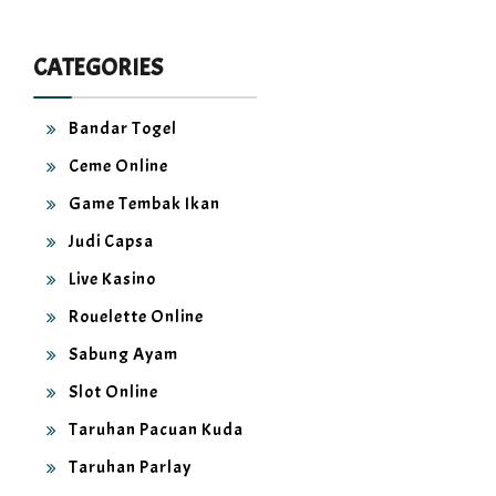
CATEGORIES
Bandar Togel
Ceme Online
Game Tembak Ikan
Judi Capsa
Live Kasino
Rouelette Online
Sabung Ayam
Slot Online
Taruhan Pacuan Kuda
Taruhan Parlay