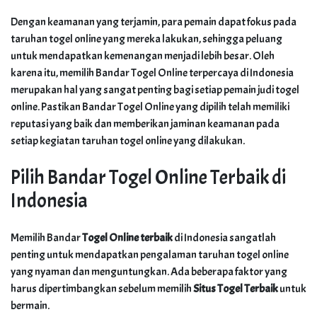
Dengan keamanan yang terjamin, para pemain dapat fokus pada
taruhan togel online yang mereka lakukan, sehingga peluang
untuk mendapatkan kemenangan menjadi lebih besar. Oleh
karena itu, memilih Bandar Togel Online terpercaya di Indonesia
merupakan hal yang sangat penting bagi setiap pemain judi togel
online. Pastikan Bandar Togel Online yang dipilih telah memiliki
reputasi yang baik dan memberikan jaminan keamanan pada
setiap kegiatan taruhan togel online yang dilakukan.
Pilih Bandar Togel Online Terbaik di
Indonesia
Memilih Bandar
Togel Online terbaik
di Indonesia sangatlah
penting untuk mendapatkan pengalaman taruhan togel online
yang nyaman dan menguntungkan. Ada beberapa faktor yang
harus dipertimbangkan sebelum memilih
Situs Togel Terbaik
untuk
bermain.