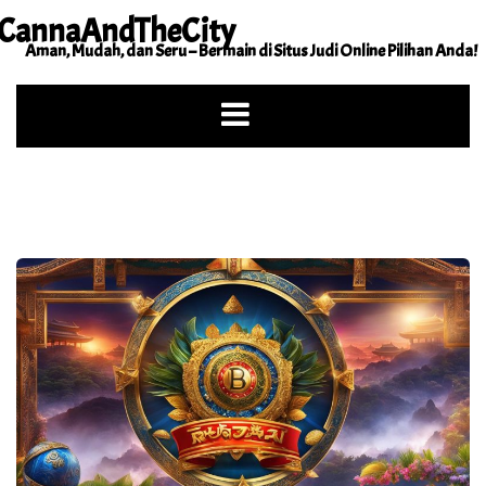
Skip
CannaAndTheCity
to
Aman, Mudah, dan Seru – Bermain di Situs Judi Online Pilihan Anda!
content