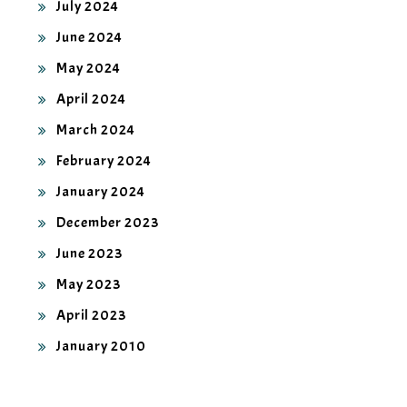
July 2024
June 2024
May 2024
April 2024
March 2024
February 2024
January 2024
December 2023
June 2023
May 2023
April 2023
January 2010