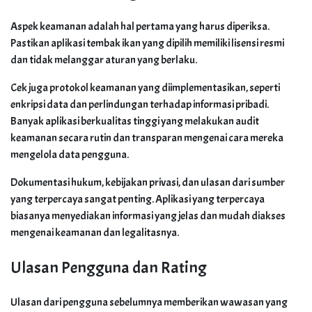
Aspek keamanan adalah hal pertama yang harus diperiksa.
Pastikan aplikasi tembak ikan yang dipilih memiliki lisensi resmi
dan tidak melanggar aturan yang berlaku.
Cek juga protokol keamanan yang diimplementasikan, seperti
enkripsi data dan perlindungan terhadap informasi pribadi.
Banyak aplikasi berkualitas tinggi yang melakukan audit
keamanan secara rutin dan transparan mengenai cara mereka
mengelola data pengguna.
Dokumentasi hukum, kebijakan privasi, dan ulasan dari sumber
yang terpercaya sangat penting. Aplikasi yang terpercaya
biasanya menyediakan informasi yang jelas dan mudah diakses
mengenai keamanan dan legalitasnya.
Ulasan Pengguna dan Rating
Ulasan dari pengguna sebelumnya memberikan wawasan yang