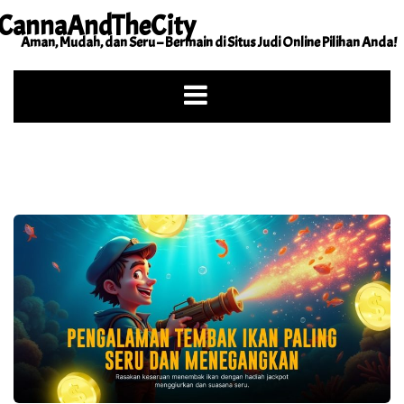
Skip
CannaAndTheCity
to
Aman, Mudah, dan Seru – Bermain di Situs Judi Online Pilihan Anda!
content