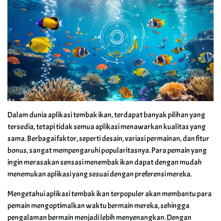
Dalam dunia aplikasi tembak ikan, terdapat banyak pilihan yang
tersedia, tetapi tidak semua aplikasi menawarkan kualitas yang
sama. Berbagai faktor, seperti desain, variasi permainan, dan fitur
bonus, sangat mempengaruhi popularitasnya. Para pemain yang
ingin merasakan sensasi menembak ikan dapat dengan mudah
menemukan aplikasi yang sesuai dengan preferensi mereka.
Mengetahui aplikasi tembak ikan terpopuler akan membantu para
pemain mengoptimalkan waktu bermain mereka, sehingga
pengalaman bermain menjadi lebih menyenangkan. Dengan