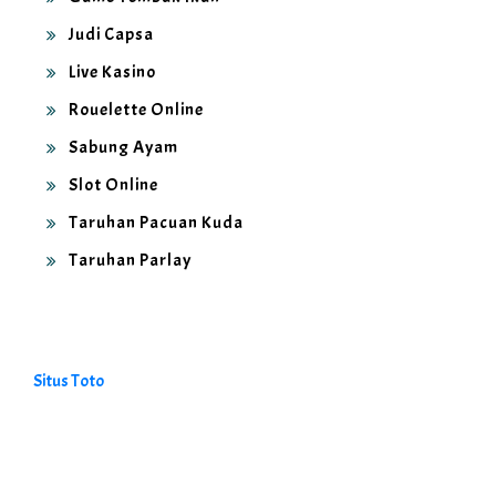
Judi Capsa
Live Kasino
Rouelette Online
Sabung Ayam
Slot Online
Taruhan Pacuan Kuda
Taruhan Parlay
Situs Toto