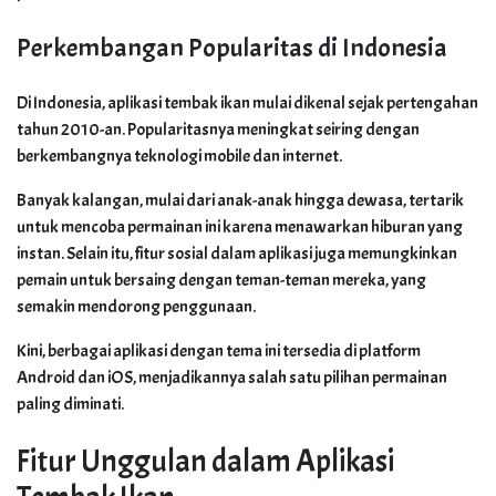
Perkembangan Popularitas di Indonesia
Di Indonesia, aplikasi tembak ikan mulai dikenal sejak pertengahan
tahun 2010-an. Popularitasnya meningkat seiring dengan
berkembangnya teknologi mobile dan internet.
Banyak kalangan, mulai dari anak-anak hingga dewasa, tertarik
untuk mencoba permainan ini karena menawarkan hiburan yang
instan. Selain itu, fitur sosial dalam aplikasi juga memungkinkan
pemain untuk bersaing dengan teman-teman mereka, yang
semakin mendorong penggunaan.
Kini, berbagai aplikasi dengan tema ini tersedia di platform
Android dan iOS, menjadikannya salah satu pilihan permainan
paling diminati.
Fitur Unggulan dalam Aplikasi