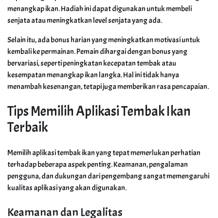
menangkap ikan. Hadiah ini dapat digunakan untuk membeli
senjata atau meningkatkan level senjata yang ada.
Selain itu, ada bonus harian yang meningkatkan motivasi untuk
kembali ke permainan. Pemain dihargai dengan bonus yang
bervariasi, seperti peningkatan kecepatan tembak atau
kesempatan menangkap ikan langka. Hal ini tidak hanya
menambah kesenangan, tetapi juga memberikan rasa pencapaian.
Tips Memilih Aplikasi Tembak Ikan
Terbaik
Memilih aplikasi tembak ikan yang tepat memerlukan perhatian
terhadap beberapa aspek penting. Keamanan, pengalaman
pengguna, dan dukungan dari pengembang sangat memengaruhi
kualitas aplikasi yang akan digunakan.
Keamanan dan Legalitas