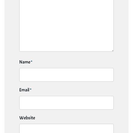
Name
*
Email
*
Website