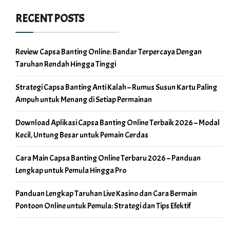
RECENT POSTS
Review Capsa Banting Online: Bandar Terpercaya Dengan
Taruhan Rendah Hingga Tinggi
Strategi Capsa Banting Anti Kalah – Rumus Susun Kartu Paling
Ampuh untuk Menang di Setiap Permainan
Download Aplikasi Capsa Banting Online Terbaik 2026 – Modal
Kecil, Untung Besar untuk Pemain Cerdas
Cara Main Capsa Banting Online Terbaru 2026 – Panduan
Lengkap untuk Pemula Hingga Pro
Panduan Lengkap Taruhan Live Kasino dan Cara Bermain
Pontoon Online untuk Pemula: Strategi dan Tips Efektif