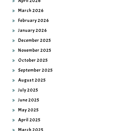
April 2026
March 2026
February 2026
January 2026
December 2025
November 2025
October 2025
September 2025
August 2025
July 2025
June 2025
May 2025
April 2025
March 2025