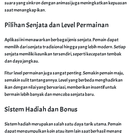
suara yang sinkron dengan animasi juga meningkatkan kepuasan
saat menangkap ikan.
Pilihan Senjata dan Level Permainan
Aplikasi ini menawarkan berbagai jenis senjata. Pemain dapat
memilih dari senjata tradisional hingga yang lebih modern. Setiap
senjata memiliki keunikan tersendiri, seperti kecepatan tembak
dan daya jangkau.
Fitur level permainan juga sangat penting. Semakin pemain maju,
semakin sulit tantangannya. Level yang berbeda menghadirkan
ikan dengan nilai yang bervariasi, memberikan insentif untuk
bermain lebih banyak dan mencoba senjata baru.
Sistem Hadiah dan Bonus
Sistem hadiah merupakan salah satu daya tarik utama. Pemain
dapat mengumpulkan koin atau item lain saat berhasil menang